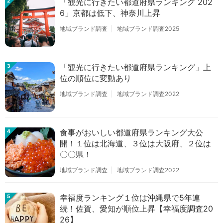
「観光に行きたい都道府県ランキング 202
2
6」京都は低下、神奈川上昇
地域ブランド調査
地域ブランド調査2025
「観光に行きたい都道府県ランキング」上
3
位の順位に変動あり
地域ブランド調査
地域ブランド調査2022
食事がおいしい都道府県ランキング大公
4
開！１位は北海道、３位は大阪府、２位は
〇〇県！
地域ブランド調査
地域ブランド調査2022
幸福度ランキング１位は沖縄県で5年連
5
続！佐賀、愛知が順位上昇【幸福度調査20
26】