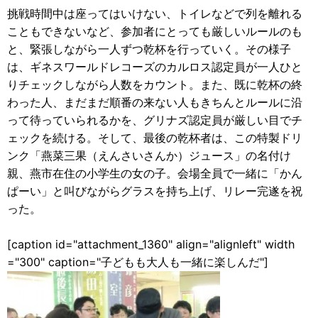
挑戦時間中は座ってはいけない、トイレなどで列を離れる
こともできないなど、参加者にとっても厳しいルールのも
と、緊張しながら一人ずつ乾杯を行っていく。その様子
は、ギネスワールドレコーズのカルロス認定員が一人ひと
りチェックしながら人数をカウント。また、既に乾杯の終
わった人、まだまだ順番の来ない人もきちんとルールに沿
って待っていられるかを、グリナズ認定員が厳しい目でチ
ェックを続ける。そして、最後の乾杯者は、この特製ドリ
ンク「燕菜三果（えんさいさんか）ジュース」の名付け
親、燕市在住の小学生の女の子。会場全員で一緒に「かん
ぱーい」と叫びながらグラスを持ち上げ、リレー完遂を祝
った。
[caption id="attachment_1360" align="alignleft" width
="300" caption="子どもも大人も一緒に楽しんだ"]