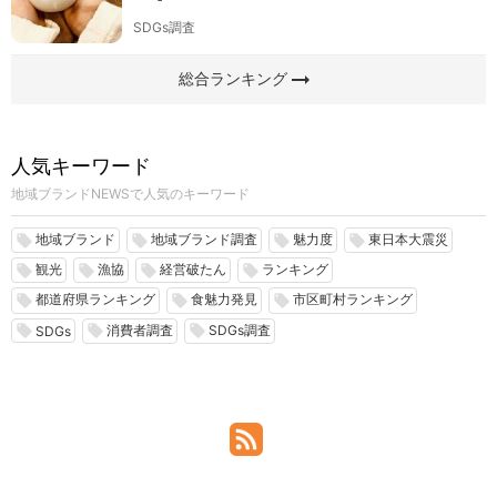
SDGs調査
arrow_right_alt
総合ランキング
人気キーワード
地域ブランドNEWSで人気のキーワード
地域ブランド
地域ブランド調査
魅力度
東日本大震災
local_offer
local_offer
local_offer
local_offer
観光
漁協
経営破たん
ランキング
local_offer
local_offer
local_offer
local_offer
都道府県ランキング
食魅力発見
市区町村ランキング
local_offer
local_offer
local_offer
消費者調査
SDGs調査
local_offer
local_offer
local_offer
SDGs