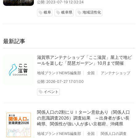
公開: 2023-07-19 12:32:24
岐阜
岐阜県
地域活性化
local_offer
local_offer
local_offer
最新記事
滋賀県アンテナショップ「ここ滋賀」屋上で地ビ
ールを楽しむ「琵琶ガーデン」10月まで開催
地域ブランドNEWS編集部
全国
アンテナショップ
公開: 2026-07-27 17:01:00
イベント
local_offer
関係人口の2割にＵＩターン意欲あり（関係人口
の意識調査2026）調査結果 ～出身者が多い長
崎県、関係性が強い人が多い京都府、沖縄県
地域ブランドNEWS編集部
全国
関係人口の調査