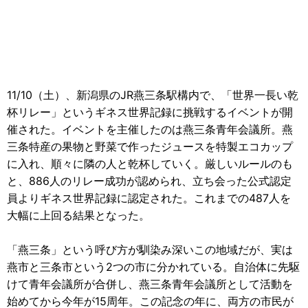
11/10（土）、新潟県のJR燕三条駅構内で、「世界一長い乾
杯リレー」というギネス世界記録に挑戦するイベントが開
催された。イベントを主催したのは燕三条青年会議所。燕
三条特産の果物と野菜で作ったジュースを特製エコカップ
に入れ、順々に隣の人と乾杯していく。厳しいルールのも
と、886人のリレー成功が認められ、立ち会った公式認定
員よりギネス世界記録に認定された。これまでの487人を
大幅に上回る結果となった。
「燕三条」という呼び方が馴染み深いこの地域だが、実は
燕市と三条市という2つの市に分かれている。自治体に先駆
けて青年会議所が合併し、燕三条青年会議所として活動を
始めてから今年が15周年。この記念の年に、両方の市民が