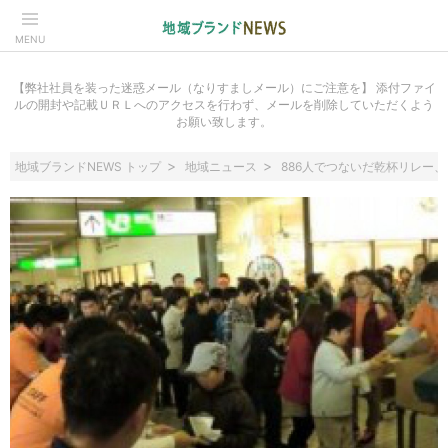
MENU
【弊社社員を装った迷惑メール（なりすましメール）にご注意を】 添付ファイ
ルの開封や記載ＵＲＬへのアクセスを行わず、メールを削除していただくよう
お願い致します。
地域ブランドNEWS トップ
地域ニュース
886人でつないだ乾杯リレー