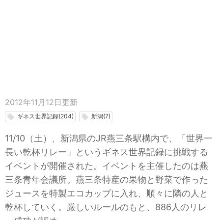
2012年11月12日
更新
ギネス世界記録(204)
新潟(7)
local_offer
local_offer
11/10（土）、新潟県のJR燕三条駅構内で、「世界一
長い乾杯リレー」というギネス世界記録に挑戦する
イベントが開催された。イベントを主催したのは燕
三条青年会議所。燕三条特産の果物と野菜で作った
ジュースを特製エコカップに入れ、順々に隣の人と
乾杯していく。厳しいルールのもと、886人のリレ