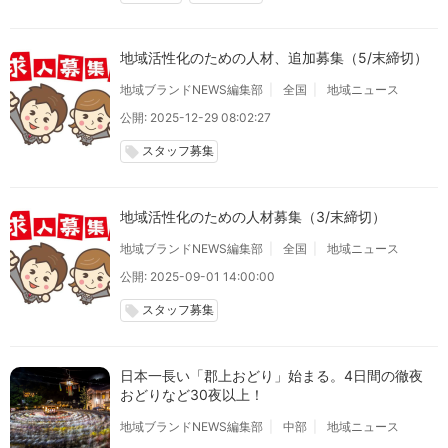
地域活性化のための人材、追加募集（5/末締切）
地域ブランドNEWS編集部
全国
地域ニュース
公開: 2025-12-29 08:02:27
スタッフ募集
local_offer
地域活性化のための人材募集（3/末締切）
地域ブランドNEWS編集部
全国
地域ニュース
公開: 2025-09-01 14:00:00
スタッフ募集
local_offer
日本一長い「郡上おどり」始まる。4日間の徹夜
おどりなど30夜以上！
地域ブランドNEWS編集部
中部
地域ニュース