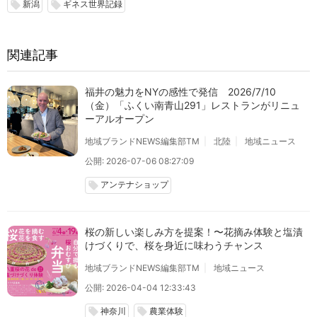
新潟
ギネス世界記録
local_offer
local_offer
関連記事
福井の魅力をNYの感性で発信 2026/7/10
（金）「ふくい南青山291」レストランがリニュ
ーアルオープン
地域ブランドNEWS編集部TM
北陸
地域ニュース
公開: 2026-07-06 08:27:09
アンテナショップ
local_offer
桜の新しい楽しみ方を提案！〜花摘み体験と塩漬
けづくりで、桜を身近に味わうチャンス
地域ブランドNEWS編集部TM
地域ニュース
公開: 2026-04-04 12:33:43
神奈川
農業体験
local_offer
local_offer