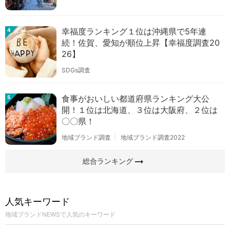
幸福度ランキング１位は沖縄県で5年連
4
続！佐賀、愛知が順位上昇【幸福度調査20
26】
SDGs調査
食事がおいしい都道府県ランキング大公
5
開！１位は北海道、３位は大阪府、２位は
〇〇県！
地域ブランド調査
地域ブランド調査2022
arrow_right_alt
総合ランキング
人気キーワード
地域ブランドNEWSで人気のキーワード