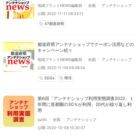
地域ブランドNEWS編集部
全国
アンテナショップ
公開: 2022-11-11 08:33:11
47都道府県
local_offer
都道府県アンテナショップでクーポン活用などの
キャンペーン続々
地域ブランドNEWS編集部
全国
アンテナショップ
公開: 2022-11-09 09:38:24
移住
local_offer
local_offer
SDGs
第6回「アンテナショップ利用実態調査2022」１
年間に首都圏の30％が利用。20代が繰り返し利
用
suriki
全国
アンテナショップ
公開: 2022-10-08 10:20:37