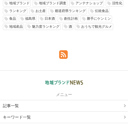
地域ブランド
地域ブランド調査
アンテナショップ
活性化
local_offer
local_offer
local_offer
local_offer
ランキング
お土産
都道府県ランキング
伝統食品
local_offer
local_offer
local_offer
local_offer
食品
福島県
日本酒
創生計画
勝手にケンミン
local_offer
local_offer
local_offer
local_offer
local_offer
地域産品
魅力度ランキング
酒
おうちで観光グルメ
local_offer
local_offer
local_offer
local_offer
メニュー
記事一覧
キーワード一覧