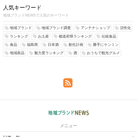
人気キーワード
地域ブランドNEWSで人気のキーワード
地域ブランド
地域ブランド調査
アンテナショップ
活性化
local_offer
local_offer
local_offer
local_offer
ランキング
お土産
都道府県ランキング
伝統食品
local_offer
local_offer
local_offer
local_offer
食品
福島県
日本酒
創生計画
勝手にケンミン
local_offer
local_offer
local_offer
local_offer
local_offer
地域産品
魅力度ランキング
酒
おうちで観光グルメ
local_offer
local_offer
local_offer
local_offer
メニュー