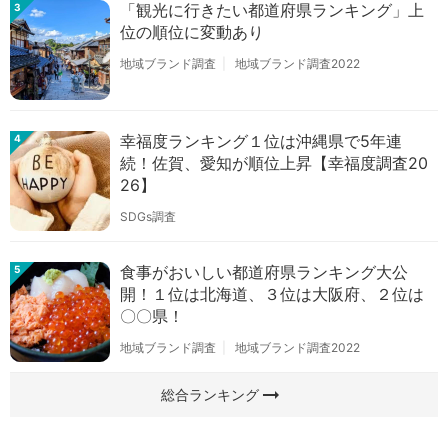
「観光に行きたい都道府県ランキング」上
3
位の順位に変動あり
地域ブランド調査
地域ブランド調査2022
幸福度ランキング１位は沖縄県で5年連
4
続！佐賀、愛知が順位上昇【幸福度調査20
26】
SDGs調査
食事がおいしい都道府県ランキング大公
5
開！１位は北海道、３位は大阪府、２位は
〇〇県！
地域ブランド調査
地域ブランド調査2022
arrow_right_alt
総合ランキング