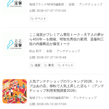
地域ブランドNEWS編集部
全国
アンテナショップ
公開: 2026-07-27 17:01:00
イベント
local_offer
ここ滋賀がプレミアム豊臣トーク～天下人の夢か
ら450年～を開催。明智光秀役の要潤、斎藤利三
役の内藤剛志が爆笑トーク
杉山 邦子
全国
アンテナショップ
公開: 2026-07-27 14:10:48
滋賀
東京
イベント
local_offer
local_offer
local_offer
人気アンテナショップのランキング2026、トッ
プはあの店。移転で人気上昇した店も！（アンテ
ナショップ利用実態調査2026）
地域ブランドNEWS編集部TM
アンテナショップ
公開: 2026-05-13 20:17:00