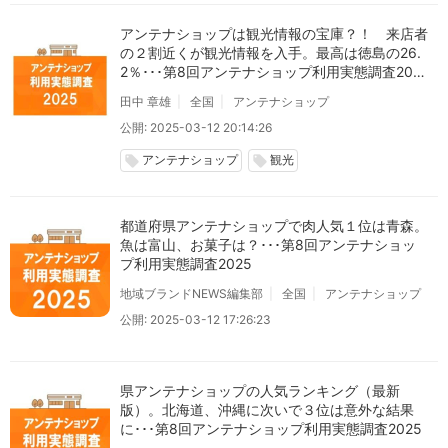
アンテナショップは観光情報の宝庫？！ 来店者
の２割近くが観光情報を入手。最高は徳島の26.
2％･･･第8回アンテナショップ利用実態調査202
5
田中 章雄
全国
アンテナショップ
公開: 2025-03-12 20:14:26
アンテナショップ
観光
local_offer
local_offer
都道府県アンテナショップで肉人気１位は青森。
魚は富山、お菓子は？･･･第8回アンテナショッ
プ利用実態調査2025
地域ブランドNEWS編集部
全国
アンテナショップ
公開: 2025-03-12 17:26:23
県アンテナショップの人気ランキング（最新
版）。北海道、沖縄に次いで３位は意外な結果
に･･･第8回アンテナショップ利用実態調査2025