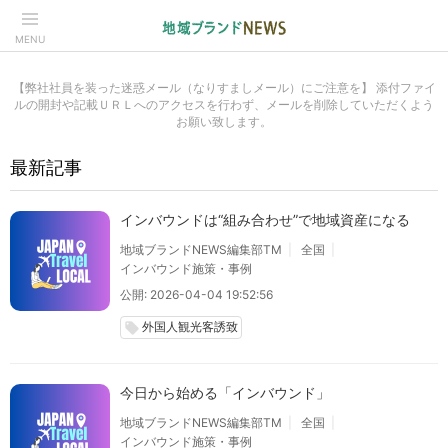
MENU
【弊社社員を装った迷惑メール（なりすましメール）にご注意を】 添付ファイ
ルの開封や記載ＵＲＬへのアクセスを行わず、メールを削除していただくよう
お願い致します。
最新記事
インバウンドは“組み合わせ”で地域資産になる
地域ブランドNEWS編集部TM
全国
インバウンド施策・事例
公開: 2026-04-04 19:52:56
外国人観光客誘致
local_offer
今日から始める「インバウンド」
地域ブランドNEWS編集部TM
全国
インバウンド施策・事例