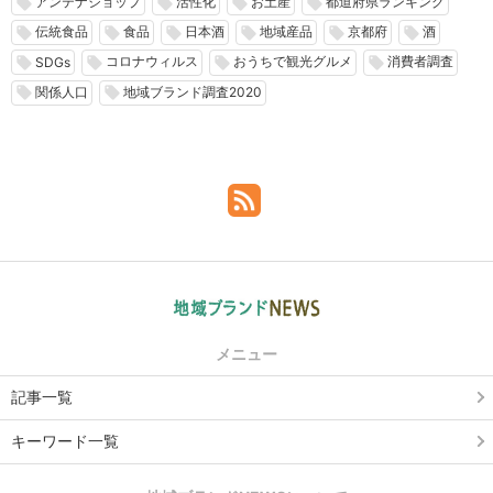
アンテナショップ
活性化
お土産
都道府県ランキング
local_offer
local_offer
local_offer
local_offer
伝統食品
食品
日本酒
地域産品
京都府
酒
local_offer
local_offer
local_offer
local_offer
local_offer
local_offer
コロナウィルス
おうちで観光グルメ
消費者調査
local_offer
local_offer
local_offer
local_offer
SDGs
関係人口
地域ブランド調査2020
local_offer
local_offer
メニュー
記事一覧
キーワード一覧