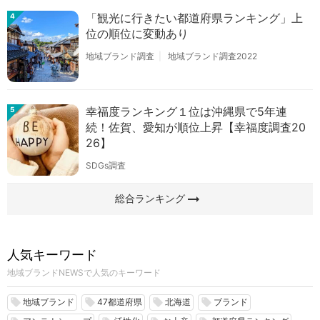
「観光に行きたい都道府県ランキング」上
4
位の順位に変動あり
地域ブランド調査
地域ブランド調査2022
幸福度ランキング１位は沖縄県で5年連
5
続！佐賀、愛知が順位上昇【幸福度調査20
26】
SDGs調査
arrow_right_alt
総合ランキング
人気キーワード
地域ブランドNEWSで人気のキーワード
地域ブランド
47都道府県
北海道
ブランド
local_offer
local_offer
local_offer
local_offer