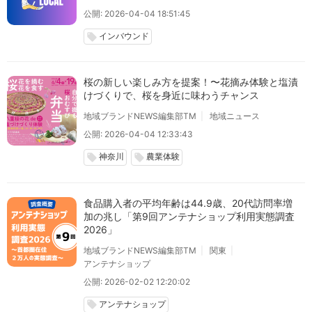
公開: 2026-04-04 18:51:45
インバウンド
local_offer
桜の新しい楽しみ方を提案！〜花摘み体験と塩漬
けづくりで、桜を身近に味わうチャンス
地域ブランドNEWS編集部TM
地域ニュース
公開: 2026-04-04 12:33:43
神奈川
農業体験
local_offer
local_offer
食品購入者の平均年齢は44.9歳、20代訪問率増
加の兆し「第9回アンテナショップ利用実態調査
2026」
地域ブランドNEWS編集部TM
関東
アンテナショップ
公開: 2026-02-02 12:20:02
アンテナショップ
local_offer