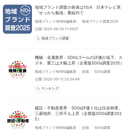
地域ブランド調査の発表は10/4 日本テレビ系
「せっかち勉強」番組内で
地域ブランドNEWS編集部
地域ブランド調査2025
公開: 2025-09-25 11:36:57
地域ブランド調査
local_offer
機械・金属業界・SDGsゴールの評価が低下。ス
ズキ、重工は大幅上昇（企業版SDGs調査2025）
地域ブランドNEWS編集部
全国
SDGs調査
公開: 2025-09-12 23:34:49
ランキング
local_offer
建設・不動産業界・SDGs評価１位は住友林業。
三菱地所、三井不も上昇（企業版SDGs調査202
5）
地域ブランドNEWS編集部
全国
SDGs調査