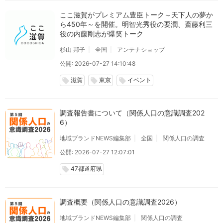
ここ滋賀がプレミアム豊臣トーク～天下人の夢か
ら450年～を開催。明智光秀役の要潤、斎藤利三
役の内藤剛志が爆笑トーク
杉山 邦子
全国
アンテナショップ
公開: 2026-07-27 14:10:48
滋賀
東京
イベント
local_offer
local_offer
local_offer
調査報告書について（関係人口の意識調査202
6）
地域ブランドNEWS編集部
全国
関係人口の調査
公開: 2026-07-27 12:07:01
47都道府県
local_offer
調査概要（関係人口の意識調査2026）
地域ブランドNEWS編集部
関係人口の調査