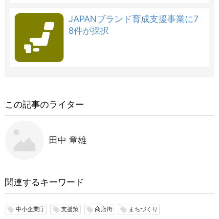
JAPANブランド育成支援事業に7
8件が採択
この記事のライター
田中 章雄
関連するキーワード
中小企業庁
支援策
商店街
まちづくり
local_offer
local_offer
local_offer
local_offer