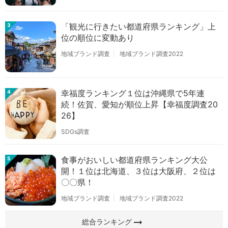
「観光に行きたい都道府県ランキング」上
3
位の順位に変動あり
地域ブランド調査
地域ブランド調査2022
幸福度ランキング１位は沖縄県で5年連
4
続！佐賀、愛知が順位上昇【幸福度調査20
26】
SDGs調査
食事がおいしい都道府県ランキング大公
5
開！１位は北海道、３位は大阪府、２位は
〇〇県！
地域ブランド調査
地域ブランド調査2022
arrow_right_alt
総合ランキング