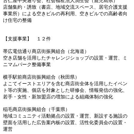
古仁屋中央通り会、社会福祉法人潤生会（鹿児島県）
店舗集約・誘致（書店、地域交流スペース、居宅介護支援
事業所）による空きビルの再利用、空きビルでの高齢者向
け住宅の整備
【支援事業】 １２件
帯広電信通り商店街振興組合（北海道）
空き店舗を活用したチャレンジショップの設置・運営、ミ
ニマムパーク整備事業
横手駅前商店街振興組合（秋田県）
よこてイーストエリアを含む商店街全体を活用したイベン
ト等の実施、個店を対象とした研修会、情報発信の強化、
若手・女性・新加盟店の増加による組織体制の強化
稲毛商店街振興組合（千葉県）
地域コミュニティ活動拠点の設置・運営、新設する施設の
壁面を活用した広告案内板の設置、活性化委員会の設置・
運営