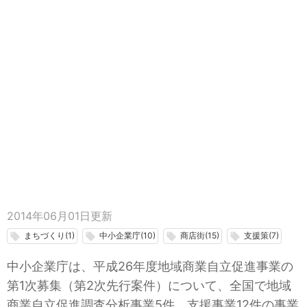
2014年06月01日
更新
まちづくり(1)
中小企業庁(10)
商店街(15)
支援策(7)
local_offer
local_offer
local_offer
local_offer
中小企業庁は、平成26年度地域商業自立促進事業の
第1次募集（第2次先行案件）について、全国で地域
商業自立促進調査分析事業5件、支援事業12件の事業