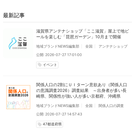
最新記事
滋賀県アンテナショップ「ここ滋賀」屋上で地ビ
ールを楽しむ「琵琶ガーデン」10月まで開催
地域ブランドNEWS編集部
全国
アンテナショップ
公開: 2026-07-27 17:01:00
イベント
local_offer
関係人口の2割にＵＩターン意欲あり（関係人口
の意識調査2026）調査結果 ～出身者が多い長
崎県、関係性が強い人が多い京都府、沖縄県
地域ブランドNEWS編集部
全国
関係人口の調査
公開: 2026-07-27 14:57:43
47都道府県
local_offer