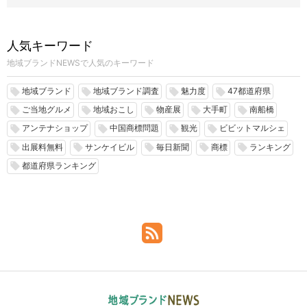
人気キーワード
地域ブランドNEWSで人気のキーワード
地域ブランド
地域ブランド調査
魅力度
47都道府県
local_offer
local_offer
local_offer
local_offer
ご当地グルメ
地域おこし
物産展
大手町
南船橋
local_offer
local_offer
local_offer
local_offer
local_offer
アンテナショップ
中国商標問題
観光
ビビットマルシェ
local_offer
local_offer
local_offer
local_offer
出展料無料
サンケイビル
毎日新聞
商標
ランキング
local_offer
local_offer
local_offer
local_offer
local_offer
都道府県ランキング
local_offer