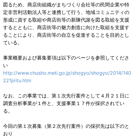
図るため、商店街組織がまちづくり会社等の民間企業や特
定非営利活動法人等と連携して行う、地域コミュニティの
形成に資する取組や商店街等の新陳代謝を図る取組を支援
するとともに、商店街等の魅力創造に向けた取組を支援す
ることにより、商店街等の自立を促進することを目的とし
ている。
事業概要および募集要項は以下のページを参照してくださ
い
http://www.chusho.meti.go.jp/shogyo/shogyo/2014/140
221jiritu.htm
なお、この事業では、第１次先行案件として４月２１日に
調査分析事業が１件と、支援事業１７件が採択されてい
る。
今回の第１次募集（第２次先行案件）の採択先は以下のと
おり