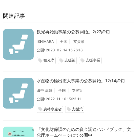
関連記事
観光再始動事業の公募開始。2/27締切
ISHIHARA
全国
支援策
公開: 2023-02-14 15:26:18
観光庁
支援策
支援事業
local_offer
local_offer
local_offer
水産物の輸出拡大事業の公募開始。12/14締切
田中 章雄
全国
支援策
公開: 2022-11-16 15:23:11
農林水産省
支援策
local_offer
local_offer
「文化財保護のための資金調達ハンドブック」文
化庁ホームページにて公開中