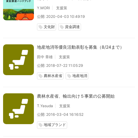
Y.MORI
支援策
公開: 2020-04-03 10:49:19
文化財
資金調達
local_offer
local_offer
地産地消等優良活動表彰を募集（8/24まで）
田中 章雄
支援策
公開: 2018-07-22 11:05:29
農林水産省
地産地消
local_offer
local_offer
農林水産省、輸出向け５事業の公募開始
T.Yasuda
支援策
公開: 2016-03-04 16:16:52
地域ブランド
local_offer