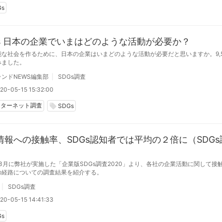
Gs
Gs 日本の企業でいまはどのような活動が必要か？
能な社会を作るために、日本の企業はいまどのような活動が必要だと思いますか。9,5
みました。
ンドNEWS編集部
SDGs調査
20-05-15 15:32:00
ンターネット調査
local_offer
SDGs
情報への接触率、SDGs認知者では平均の２倍に（SDGs
）
年3月に弊社が実施した「企業版SDGs調査2020」より、各社の企業活動に関して接
の経路についての調査結果を紹介する。
SDGs調査
20-05-15 14:41:33
Gs