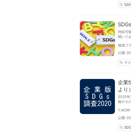
local_offer
SD
SD
持続可
聞いて
地域ブラ
公開: 20
イ
local_offer
企業
より
2020
報やそ
Y.MORI
公開: 20
local_offer
SD