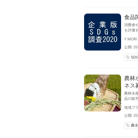
食品
消費者や
を評価
た企業
Y.MORI
公開: 20
local_offer
SD
農林
ネス
農林水
品の販
ジに掲
地域ブラ
ついて
公開: 20
農
local_offer