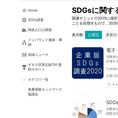
SDGsに関す
Home
国連サミットで2015に
SDGs調査
ことを目指すもので、203
関係人口の調査
表示順:
インバウンド施策・事
例
電子
地域ニュース
消費者や
評価する
ギネス世界記録TM 挑
された
Y.MORI
戦サポート
公開: 20
カテゴリ一覧
イ
local_offer
食農体験ネットワーク
協議会
SD
消費者や
調査20
企業は