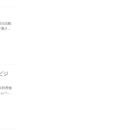
SG活動
評価され
ビジ
未利用食
ームペー
ジネスに