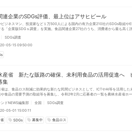
関連企業のSDGs評価、最上位はアサヒビール
ビジネスマン、投資家など１万500人による国内の有力企業210社のSDGs取組やE
する「企業版SDGｓ調査」を実施。食品関連企業27社のうち、消費者から最も高く
はアサヒビール。次いで上位はサントリー、カルピス、サッポロビールでした
SDGs調査
20-05-15 09:50:00
Gs
水産省 新たな販路の確保、未利用食品の活用促進へ 
募集
産省は、食品ロス削減に効果的な新たな民間ビジネスとして、ICTやAI等を活用した
売や食品の需要予測の取組等を募集し、令和2年2月に応募者の一覧を農林水産省ホ
載した。 令和2年4月30日、未利用食品の販売（フードシェアリング）を促進するビ
ンドNEWS編集部
全国
SDGs調査
、農林水産省ホームページへの掲載を希望する企業を募集する。
20-05-01 15:00:11
水省
募集中
食品ロス
local_offer
local_offer
local_offer
SDGs