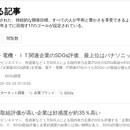
る記事
採択された、持続的な開発目標。すべての人が平和と豊かさを享受できるよ
0年までに目指す17のゴールが設定されている。
・電機・ＩＴ関連企業のSDGs評価、最上位はパナソニ
ビジネスマン、投資家など１万500人による国内有力企業210社のSDGs取組やES
｢企業版SDGs調査｣を実施。電子・電機・IT関連47社のうちSDGsへの取組が最も
企業はパナソニック。次いでアップル、キヤノン、NTTドコモの順だった
SDGs調査
20-05-25 10:15:55
ンターネット調査
企業ブランド
local_offer
local_offer
SDGs
Gs取組評価が高い企業は好感度が約35％高い
ビジネスマン、投資家など１万500人による国内有力企業210社を評価する「企業
20」で、SDGs取組評価と企業好感度の結果には強い相関があり、SDGs評価が50
平均と比べて好感度が約35％高いことが明らかになった