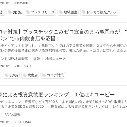
20-05-19 15:50:00
売所
プレスリリース
地域創生
おうちで観光グルメ
local_offer
local_offer
local_offer
local_offer
SDGs
ロナ対策】プラスチックごみゼロ宣言のまち亀岡市が、
ポン”で市内飲食店を応援！
にテイクアウトを楽しむ。」亀岡市ならではの支援事業を展開。２１年から全国初の
製レジ袋の提供禁止に踏み切る京都府亀岡市。環境の側面からコロナに苦しむ飲食店
と、「プラごみゼロ」クーポンキャンペーンを始めた。
ンドNEWS編集部
近畿
地域ニュース
20-05-18 10:36:40
コ
飲食店
コロナ対策
local_offer
local_offer
local_offer
SDGs
家による投資意欲度ランキング、１位はキユーピー
ビジネスマン、投資家など１万500人による国内の有力企業210社のSDGs取組やE
する「企業版SDGｓ調査2020」。投資家による投資意欲度ランキングは、１位キユ
オン、３位トヨタ自動車という結果に。
SDGs調査
20-05-18 09:00:44