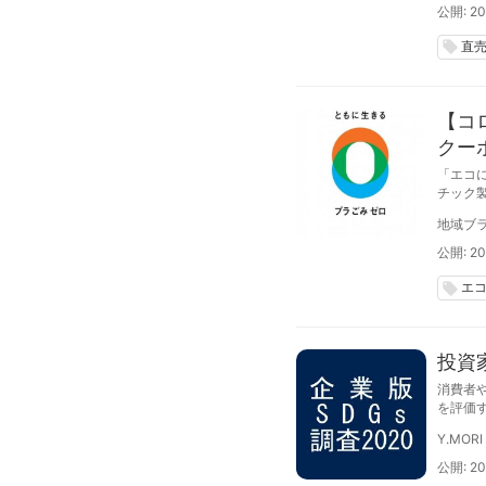
公開: 20
直
local_offer
【コ
クー
「エコ
チック
しよう
地域ブラ
公開: 20
エ
local_offer
投資
消費者や
を評価
２位イ
Y.MORI
公開: 20