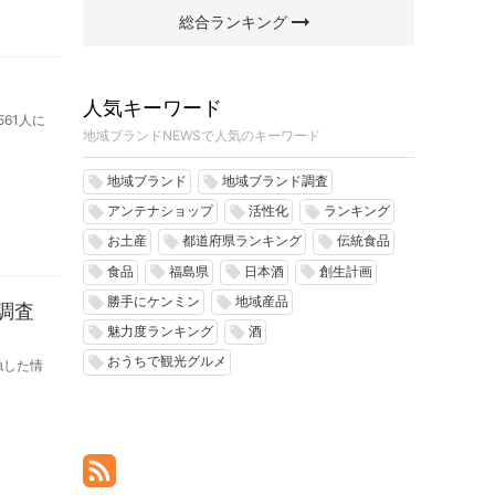
arrow_right_alt
総合ランキング
人気キーワード
61人に
地域ブランドNEWSで人気のキーワード
地域ブランド
地域ブランド調査
local_offer
local_offer
アンテナショップ
活性化
ランキング
local_offer
local_offer
local_offer
お土産
都道府県ランキング
伝統食品
local_offer
local_offer
local_offer
食品
福島県
日本酒
創生計画
local_offer
local_offer
local_offer
local_offer
勝手にケンミン
地域産品
local_offer
local_offer
調査
魅力度ランキング
酒
local_offer
local_offer
おうちで観光グルメ
local_offer
触した情