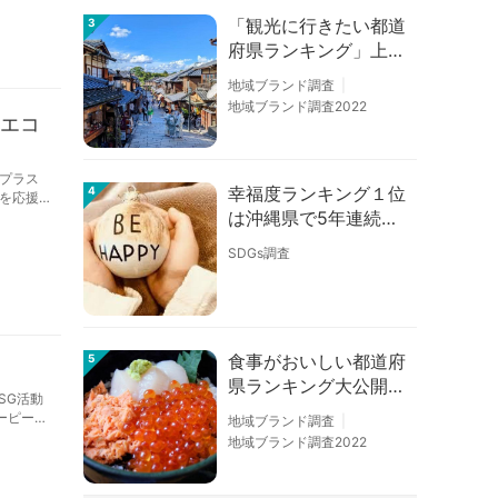
「観光に行きたい都道
3
府県ランキング」上位
の順位に変動あり
地域ブランド調査
地域ブランド調査2022
“エコ
プラス
幸福度ランキング１位
4
を応援
は沖縄県で5年連続！
佐賀、愛知が順位上昇
SDGs調査
【幸福度調査2026】
食事がおいしい都道府
5
県ランキング大公開！
SG活動
１位は北海道、３位は
ーピー、
地域ブランド調査
大阪府、２位は〇〇
地域ブランド調査2022
県！