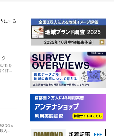
うにする
ック
G活動を
高く評価
版SDGｓ
位以内の