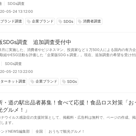
雄
SDGs調査
20-05-24 13:12:00
域ブランド調査
企業ブランド
消費者調査
local_offer
local_offer
local_offer
SDGs
版SDGs調査 追加調査受付中
年3月に実施した、消費者やビジネスマン、投資家など１万500人による国内の有力企
s取組やESG活動を評価した「企業版SDGｓ調査」。現在、追加調査の希望を受け
SDGs調査
20-05-22 13:22:00
ンターネット調査
企業ブランド
local_offer
local_offer
SDGs
所・道の駅出品者募集！食べて応援！食品ロス対策「お
光グルメ！」
ロナウイルス感染症の支援対策として、掲載料・広告料は無料で、ページの作成、掲
援します。
ンドNEWS編集部
全国
おうちで観光グルメ！