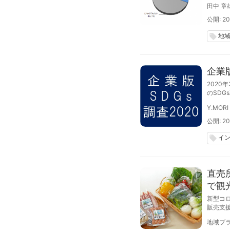
田中 章
公開: 20
地
local_offer
企業
2020
のSDG
す。
Y.MORI
公開: 20
イ
local_offer
直売
で観
新型コ
販売支
地域ブラ