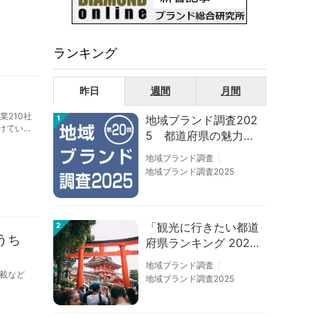
ランキング
昨日
週間
月間
業210社
地域ブランド調査202
1
付けていま
5 都道府県の魅力度
等調査結果
地域ブランド調査
地域ブランド調査2025
「観光に行きたい都道
2
うち
府県ランキング 202
6」京都は低下、神奈
地域ブランド調査
川上昇
載など
地域ブランド調査2025