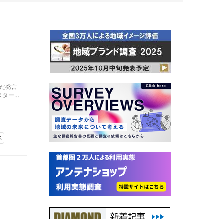
だ発言
スターバ
。
ス