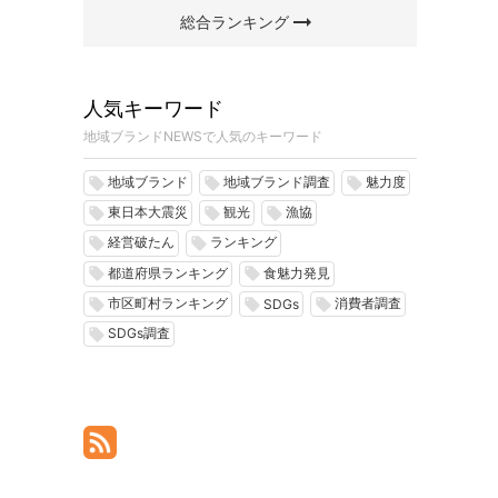
arrow_right_alt
総合ランキング
人気キーワード
地域ブランドNEWSで人気のキーワード
地域ブランド
地域ブランド調査
魅力度
local_offer
local_offer
local_offer
東日本大震災
観光
漁協
local_offer
local_offer
local_offer
経営破たん
ランキング
local_offer
local_offer
都道府県ランキング
食魅力発見
local_offer
local_offer
市区町村ランキング
消費者調査
local_offer
local_offer
local_offer
SDGs
SDGs調査
local_offer