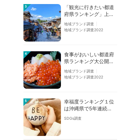
「観光に行きたい都道
3
府県ランキング」上位
の順位に変動あり
地域ブランド調査
地域ブランド調査2022
食事がおいしい都道府
4
県ランキング大公開！
１位は北海道、３位は
地域ブランド調査
大阪府、２位は〇〇
地域ブランド調査2022
県！
幸福度ランキング１位
5
は沖縄県で5年連続！
佐賀、愛知が順位上昇
SDGs調査
【幸福度調査2026】