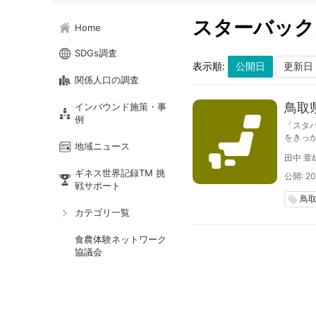
スターバック
Home
SDGs調査
表示順:
関係人口の調査
鳥取
インバウンド施策・事
例
「スタ
をきっ
地域ニュース
ックス
田中 章
ギネス世界記録TM 挑
公開: 20
戦サポート
鳥
local_offer
カテゴリ一覧
食農体験ネットワーク
協議会