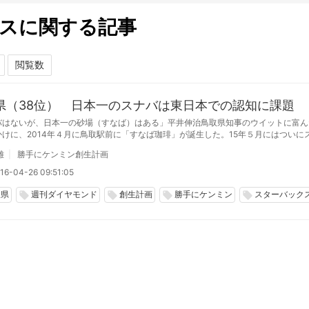
スに関する記事
県（38位） 日本一のスナバは東日本での認知に課題
バはないが、日本一の砂場（すなば）はある」平井伸治鳥取県知事のウイットに富ん
かけに、2014年４月に鳥取駅前に「すなば珈琲」が誕生した。15年５月にはついに
もシャミネ鳥取店がオープンし、初日に1000人が行列をつくるという事態になった
雄
勝手にケンミン創生計画
16-04-26 09:51:05
取県
週刊ダイヤモンド
創生計画
勝手にケンミン
スターバック
local_offer
local_offer
local_offer
local_offer