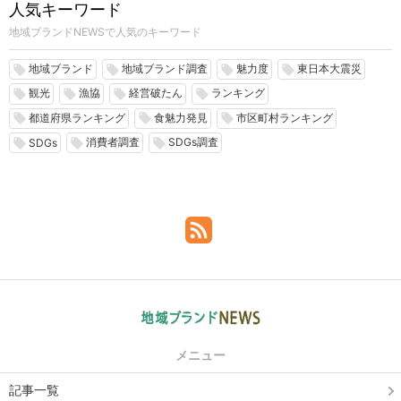
人気キーワード
地域ブランドNEWSで人気のキーワード
地域ブランド
地域ブランド調査
魅力度
東日本大震災
local_offer
local_offer
local_offer
local_offer
観光
漁協
経営破たん
ランキング
local_offer
local_offer
local_offer
local_offer
都道府県ランキング
食魅力発見
市区町村ランキング
local_offer
local_offer
local_offer
消費者調査
SDGs調査
local_offer
local_offer
local_offer
SDGs
メニュー
記事一覧