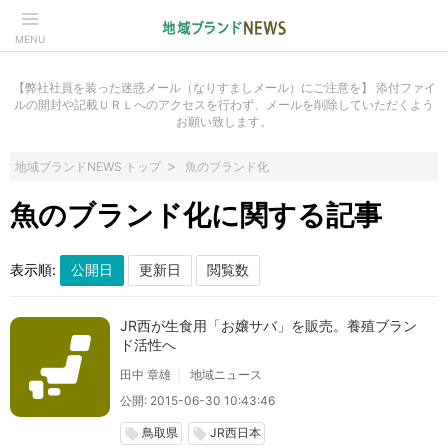
MENU
【弊社社員を装った迷惑メール（なりすましメール）にご注意を】 添付ファイ
ルの開封や記載ＵＲＬへのアクセスを行わず、メールを削除していただくよう
お願い致します。
地域ブランドNEWS トップ
魚のブランド化
魚のブランド化に関する記事
表示順:
JR西が生食用「お嬢サバ」を販売。養殖ブラン
ド活性へ
田中 章雄
地域ニュース
公開: 2015-06-30 10:43:46
鳥取県
JR西日本
local_offer
local_offer