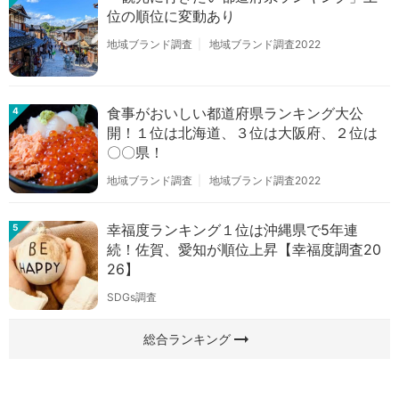
位の順位に変動あり
地域ブランド調査
地域ブランド調査2022
食事がおいしい都道府県ランキング大公
4
開！１位は北海道、３位は大阪府、２位は
〇〇県！
地域ブランド調査
地域ブランド調査2022
幸福度ランキング１位は沖縄県で5年連
5
続！佐賀、愛知が順位上昇【幸福度調査20
26】
SDGs調査
arrow_right_alt
総合ランキング