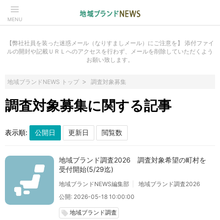
MENU
【弊社社員を装った迷惑メール（なりすましメール）にご注意を】 添付ファイ
ルの開封や記載ＵＲＬへのアクセスを行わず、メールを削除していただくよう
お願い致します。
地域ブランドNEWS トップ
調査対象募集
調査対象募集に関する記事
表示順:
地域ブランド調査2026 調査対象希望の町村を
受付開始(5/29迄)
地域ブランドNEWS編集部
地域ブランド調査2026
公開: 2026-05-18 10:00:00
地域ブランド調査
local_offer