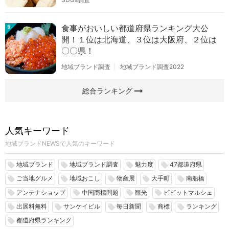
食事がおいしい都道府県ランキング大公
5
開！１位は北海道、３位は大阪府、２位は
〇〇県！
地域ブランド調査
地域ブランド調査2022
arrow_right_alt
総合ランキング
人気キーワード
地域ブランドNEWSで人気のキーワード
地域ブランド
地域ブランド調査
魅力度
47都道府県
local_offer
local_offer
local_offer
local_offer
ご当地グルメ
地域おこし
物産展
大手町
南船橋
local_offer
local_offer
local_offer
local_offer
local_offer
アンテナショップ
中国商標問題
観光
ビビットマルシェ
local_offer
local_offer
local_offer
local_offer
出展料無料
サンケイビル
毎日新聞
商標
ランキング
local_offer
local_offer
local_offer
local_offer
local_offer
都道府県ランキング
local_offer