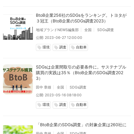
BtoB企業256社のSDGsをランキング。トヨタが
３冠王（BtoB企業のSDGs調査2023）
地域ブランドNEWS編集部
全国
SDGs調査
公開: 2023-06-27 12:00:00
環境
調査
自動車
local_offer
local_offer
local_offer
SDGsは企業間取引の必要条件に。サステナブル
購買の実践は35％（BtoB企業のSDGs調査202
3）
田中 章雄
全国
SDGs調査
公開: 2023-05-16 08:18:00
環境
調査
自動車
local_offer
local_offer
local_offer
「BtoB企業のSDGs調査」の対象企業は260社に
田中 章雄
全国
SDGs調査