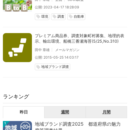
公開: 2023-04-17 18:28:09
環境
調査
自動車
local_offer
local_offer
local_offer
プレミアム商品券、調査対象町村募集、地理的表
示、輸出環境、船橋三番瀬海苔(5/25,No.310)
田中 章雄
メールマガジン
公開: 2015-05-25 14:03:17
地域ブランド調査
local_offer
ランキング
昨日
週間
月間
地域ブランド調査2025 都道府県の魅力
1