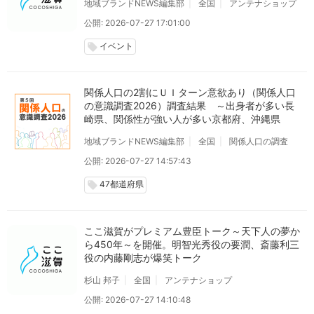
地域ブランドNEWS編集部
全国
アンテナショップ
公開: 2026-07-27 17:01:00
イベント
local_offer
関係人口の2割にＵＩターン意欲あり（関係人口
の意識調査2026）調査結果 ～出身者が多い長
崎県、関係性が強い人が多い京都府、沖縄県
地域ブランドNEWS編集部
全国
関係人口の調査
公開: 2026-07-27 14:57:43
47都道府県
local_offer
ここ滋賀がプレミアム豊臣トーク～天下人の夢か
ら450年～を開催。明智光秀役の要潤、斎藤利三
役の内藤剛志が爆笑トーク
杉山 邦子
全国
アンテナショップ
公開: 2026-07-27 14:10:48