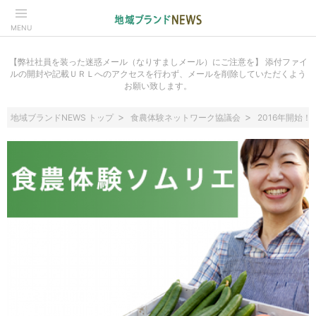
MENU
【弊社社員を装った迷惑メール（なりすましメール）にご注意を】 添付ファイ
ルの開封や記載ＵＲＬへのアクセスを行わず、メールを削除していただくよう
お願い致します。
地域ブランドNEWS トップ
食農体験ネットワーク協議会
2016年開始