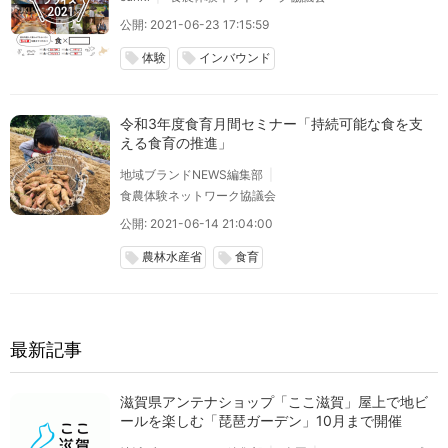
公開: 2021-06-23 17:15:59
体験
インバウンド
local_offer
local_offer
令和3年度食育月間セミナー「持続可能な食を支
える食育の推進」
地域ブランドNEWS編集部
食農体験ネットワーク協議会
公開: 2021-06-14 21:04:00
農林水産省
食育
local_offer
local_offer
最新記事
滋賀県アンテナショップ「ここ滋賀」屋上で地ビ
ールを楽しむ「琵琶ガーデン」10月まで開催