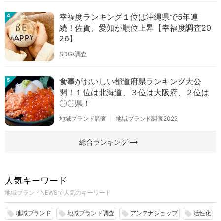
幸福度ランキング１位は沖縄県で5年連
4
続！佐賀、愛知が順位上昇【幸福度調査20
26】
SDGs調査
食事がおいしい都道府県ランキング大公
5
開！１位は北海道、３位は大阪府、２位は
〇〇県！
地域ブランド調査
地域ブランド調査2022
arrow_right_alt
総合ランキング
人気キーワード
地域ブランドNEWSで人気のキーワード
地域ブランド
地域ブランド調査
アンテナショップ
活性化
local_offer
local_offer
local_offer
local_offer