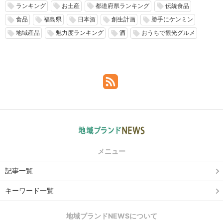
ランキング
お土産
都道府県ランキング
伝統食品
local_offer
local_offer
local_offer
local_offer
食品
福島県
日本酒
創生計画
勝手にケンミン
local_offer
local_offer
local_offer
local_offer
local_offer
地域産品
魅力度ランキング
酒
おうちで観光グルメ
local_offer
local_offer
local_offer
local_offer
メニュー
記事一覧
キーワード一覧
地域ブランドNEWSについて