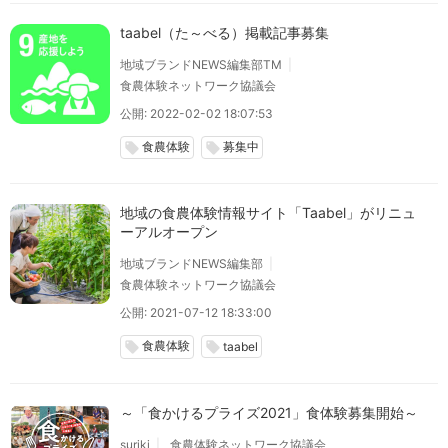
taabel（た～べる）掲載記事募集
地域ブランドNEWS編集部TM
食農体験ネットワーク協議会
公開: 2022-02-02 18:07:53
食農体験
募集中
local_offer
local_offer
地域の食農体験情報サイト「Taabel」がリニュ
ーアルオープン
地域ブランドNEWS編集部
食農体験ネットワーク協議会
公開: 2021-07-12 18:33:00
食農体験
local_offer
local_offer
taabel
～「食かけるプライズ2021」食体験募集開始～
suriki
食農体験ネットワーク協議会