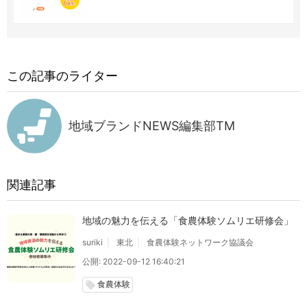
この記事のライター
地域ブランドNEWS編集部TM
関連記事
地域の魅力を伝える「食農体験ソムリエ研修会」
suriki
東北
食農体験ネットワーク協議会
公開: 2022-09-12 16:40:21
食農体験
local_offer