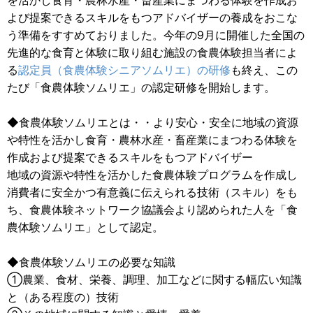
を活かし食育・農林水産・畜産業にまつわる体験を作成お
よび提案できるスキルをもつアドバイザーの養成をおこな
う準備をすすめておりました。今年の9月に開催した全国の
先進的な食育と体験に取り組む施設の食農体験担当者によ
る
認定員（食農体験シニアソムリエ）の研修
も終え、この
たび「食農体験ソムリエ」の認定研修を開始します。
◆食農体験ソムリエとは・・より安心・安全に地域の資源
や特性を活かし食育・農林水産・畜産業にまつわる体験を
作成および提案できるスキルをもつアドバイザー
地域の資源や特性を活かした食農体験プログラムを作成し
消費者に安全かつ有意義に伝えられる技術（スキル）をも
ち、食農体験ネットワーク協議会より認められた人を「食
農体験ソムリエ」として認定。
◆食農体験ソムリエの必要な知識
①農業、食材、栄養、調理、加工などに関する幅広い知識
と（ある程度の）技術