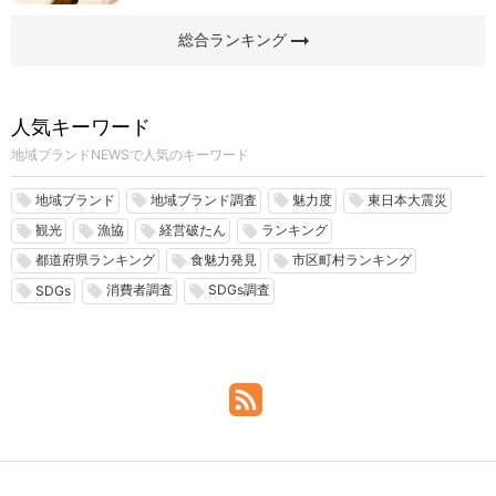
arrow_right_alt
総合ランキング
人気キーワード
地域ブランドNEWSで人気のキーワード
地域ブランド
地域ブランド調査
魅力度
東日本大震災
local_offer
local_offer
local_offer
local_offer
観光
漁協
経営破たん
ランキング
local_offer
local_offer
local_offer
local_offer
都道府県ランキング
食魅力発見
市区町村ランキング
local_offer
local_offer
local_offer
消費者調査
SDGs調査
local_offer
local_offer
local_offer
SDGs