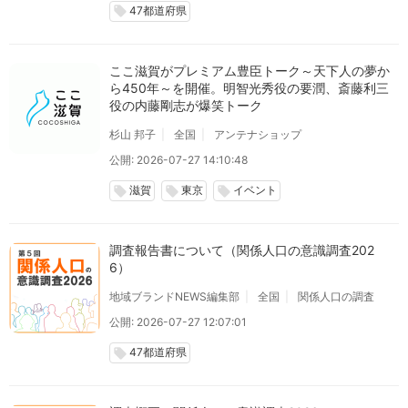
47都道府県
local_offer
ここ滋賀がプレミアム豊臣トーク～天下人の夢か
ら450年～を開催。明智光秀役の要潤、斎藤利三
役の内藤剛志が爆笑トーク
杉山 邦子
全国
アンテナショップ
公開: 2026-07-27 14:10:48
滋賀
東京
イベント
local_offer
local_offer
local_offer
調査報告書について（関係人口の意識調査202
6）
地域ブランドNEWS編集部
全国
関係人口の調査
公開: 2026-07-27 12:07:01
47都道府県
local_offer