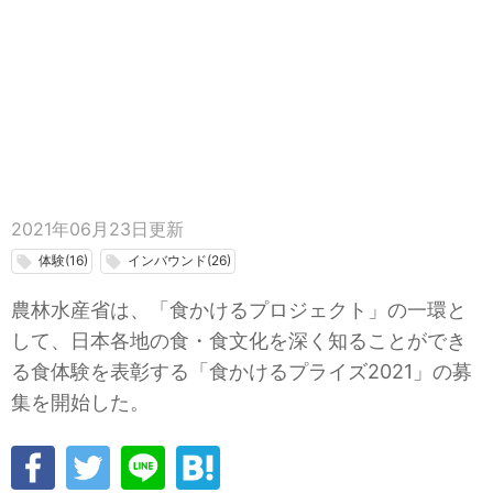
2021年06月23日
更新
体験(16)
インバウンド(26)
local_offer
local_offer
農林水産省は、「食かけるプロジェクト」の一環と
して、日本各地の食・食文化を深く知ることができ
る食体験を表彰する「食かけるプライズ2021」の募
集を開始した。