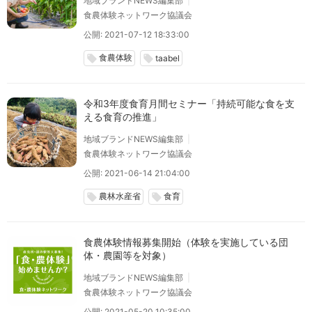
地域ブランドNEWS編集部
食農体験ネットワーク協議会
公開: 2021-07-12 18:33:00
食農体験
local_offer
local_offer
taabel
令和3年度食育月間セミナー「持続可能な食を支
える食育の推進」
地域ブランドNEWS編集部
食農体験ネットワーク協議会
公開: 2021-06-14 21:04:00
農林水産省
食育
local_offer
local_offer
食農体験情報募集開始（体験を実施している団
体・農園等を対象）
地域ブランドNEWS編集部
食農体験ネットワーク協議会
公開: 2021-05-20 10:35:00