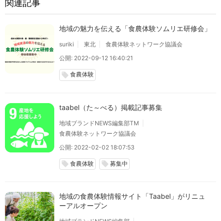
関連記事
地域の魅力を伝える「食農体験ソムリエ研修会」
suriki
東北
食農体験ネットワーク協議会
公開: 2022-09-12 16:40:21
食農体験
local_offer
taabel（た～べる）掲載記事募集
地域ブランドNEWS編集部TM
食農体験ネットワーク協議会
公開: 2022-02-02 18:07:53
食農体験
募集中
local_offer
local_offer
地域の食農体験情報サイト「Taabel」がリニュ
ーアルオープン