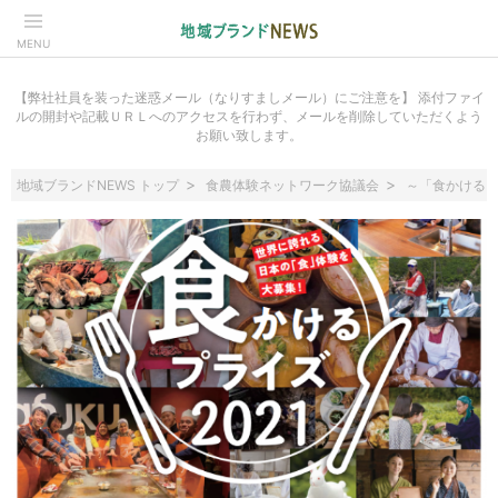
MENU
【弊社社員を装った迷惑メール（なりすましメール）にご注意を】 添付ファイ
ルの開封や記載ＵＲＬへのアクセスを行わず、メールを削除していただくよう
お願い致します。
地域ブランドNEWS トップ
食農体験ネットワーク協議会
～「食かけるプ