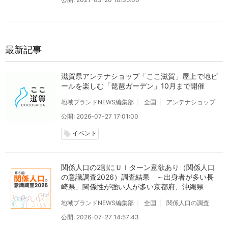
最新記事
滋賀県アンテナショップ「ここ滋賀」屋上で地ビ
ールを楽しむ「琵琶ガーデン」10月まで開催
地域ブランドNEWS編集部
全国
アンテナショップ
公開: 2026-07-27 17:01:00
イベント
local_offer
関係人口の2割にＵＩターン意欲あり（関係人口
の意識調査2026）調査結果 ～出身者が多い長
崎県、関係性が強い人が多い京都府、沖縄県
地域ブランドNEWS編集部
全国
関係人口の調査
公開: 2026-07-27 14:57:43