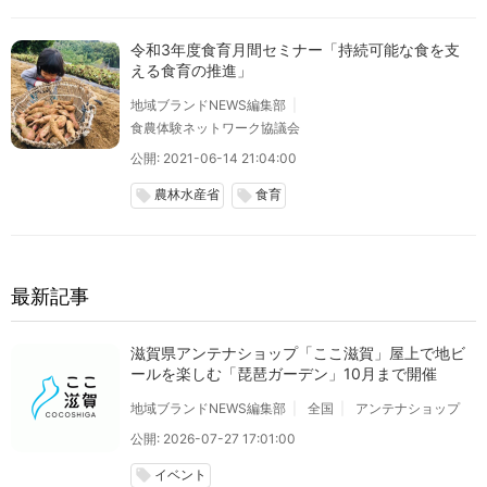
令和3年度食育月間セミナー「持続可能な食を支
える食育の推進」
地域ブランドNEWS編集部
食農体験ネットワーク協議会
公開: 2021-06-14 21:04:00
農林水産省
食育
local_offer
local_offer
最新記事
滋賀県アンテナショップ「ここ滋賀」屋上で地ビ
ールを楽しむ「琵琶ガーデン」10月まで開催
地域ブランドNEWS編集部
全国
アンテナショップ
公開: 2026-07-27 17:01:00
イベント
local_offer