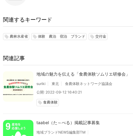
関連するキーワード
農林水産省
体験 農泊 宿泊 ブランド
交付金
local_offer
local_offer
local_offer
関連記事
地域の魅力を伝える「食農体験ソムリエ研修会」
suriki
東北
食農体験ネットワーク協議会
公開: 2022-09-12 16:40:21
食農体験
local_offer
taabel（た～べる）掲載記事募集
地域ブランドNEWS編集部TM