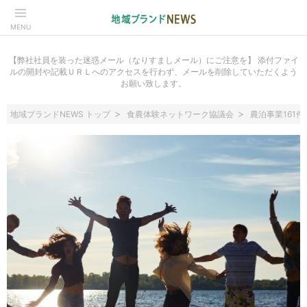
MENU
【弊社社員を装った迷惑メール（なりすましメール）にご注意を】 添付ファイ
ルの開封や記載ＵＲＬへのアクセスを行わず、メールを削除していただくよう
お願い致します。
地域ブランドNEWS トップ
食農体験ネットワーク協議会
農泊事業161