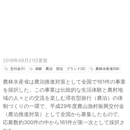
2019年09月21日
更新
交付金(1)
体験 農泊 宿泊 ブランド(3)
農林水産省(56)
local_offer
local_offer
local_offer
農林水産省は農泊推進対策として全国で161件の事業
を採択した。この事業は伝統的な生活体験と農村地
域の人々との交流を楽しむ滞在型旅行（農泊）の体
制づくりの一環で、平成29年度農山漁村振興交付金
（農泊推進対策）として全国から募集したもので、
応募数約300件の中から161件が第一次として採択さ