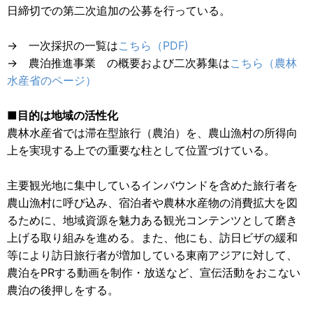
日締切での第二次追加の公募を行っている。
→ 一次採択の一覧は
こちら（PDF)
→ 農泊推進事業 の概要および二次募集は
こちら（農林
水産省のページ）
■目的は地域の活性化
農林水産省では滞在型旅行（農泊）を、農山漁村の所得向
上を実現する上での重要な柱として位置づけている。
主要観光地に集中しているインバウンドを含めた旅行者を
農山漁村に呼び込み、宿泊者や農林水産物の消費拡大を図
るために、地域資源を魅力ある観光コンテンツとして磨き
上げる取り組みを進める。また、他にも、訪日ビザの緩和
等により訪日旅行者が増加している東南アジアに対して、
農泊をPRする動画を制作・放送など、宣伝活動をおこない
農泊の後押しをする。