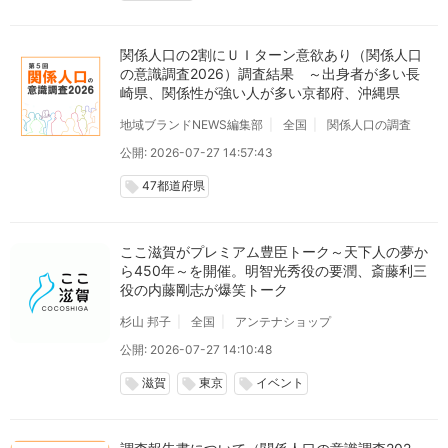
関係人口の2割にＵＩターン意欲あり（関係人口
の意識調査2026）調査結果 ～出身者が多い長
崎県、関係性が強い人が多い京都府、沖縄県
地域ブランドNEWS編集部
全国
関係人口の調査
公開: 2026-07-27 14:57:43
47都道府県
local_offer
ここ滋賀がプレミアム豊臣トーク～天下人の夢か
ら450年～を開催。明智光秀役の要潤、斎藤利三
役の内藤剛志が爆笑トーク
杉山 邦子
全国
アンテナショップ
公開: 2026-07-27 14:10:48
滋賀
東京
イベント
local_offer
local_offer
local_offer