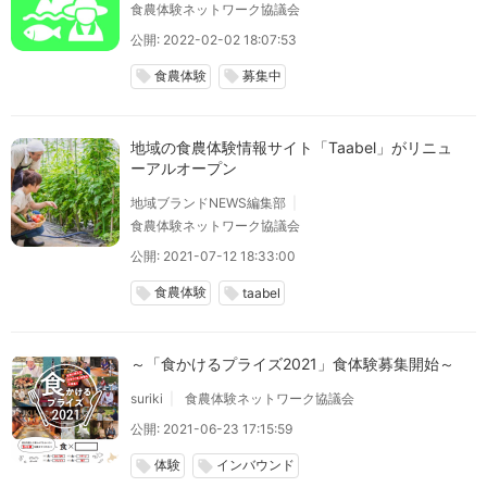
食農体験ネットワーク協議会
公開: 2022-02-02 18:07:53
食農体験
募集中
local_offer
local_offer
地域の食農体験情報サイト「Taabel」がリニュ
ーアルオープン
地域ブランドNEWS編集部
食農体験ネットワーク協議会
公開: 2021-07-12 18:33:00
食農体験
local_offer
local_offer
taabel
～「食かけるプライズ2021」食体験募集開始～
suriki
食農体験ネットワーク協議会
公開: 2021-06-23 17:15:59
体験
インバウンド
local_offer
local_offer