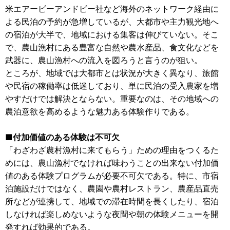
米エアービーアンドビー社など海外のネットワーク経由に
よる民泊の予約が急増しているが、大都市や主力観光地へ
の宿泊が大半で、地域における集客は伸びていない。そこ
で、農山漁村にある豊富な自然や農水産品、食文化などを
武器に、農山漁村への流入を図ろうと言うのが狙い。
ところが、地域では大都市とは状況が大きく異なり、旅館
や民宿の稼働率は低迷しており、単に民泊の受入農家を増
やすだけでは解決とならない。重要なのは、その地域への
農泊意欲を高めるような魅力ある体験作りである。
■付加価値のある体験は不可欠
「わざわざ農村漁村に来てもらう」ための理由をつくるた
めには、農山漁村でなければ味わうことの出来ない付加価
値のある体験プログラムが必要不可欠である。特に、市宿
泊施設だけではなく、農園や農村レストラン、農産品直売
所などが連携して、地域での滞在時間を長くしたり、宿泊
しなければ楽しめないような夜間や朝の体験メニューを開
発すれば効果的である。