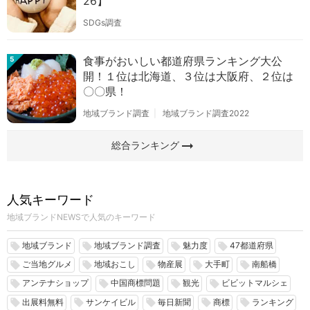
26】
SDGs調査
食事がおいしい都道府県ランキング大公
5
開！１位は北海道、３位は大阪府、２位は
〇〇県！
地域ブランド調査
地域ブランド調査2022
arrow_right_alt
総合ランキング
人気キーワード
地域ブランドNEWSで人気のキーワード
地域ブランド
地域ブランド調査
魅力度
47都道府県
local_offer
local_offer
local_offer
local_offer
ご当地グルメ
地域おこし
物産展
大手町
南船橋
local_offer
local_offer
local_offer
local_offer
local_offer
アンテナショップ
中国商標問題
観光
ビビットマルシェ
local_offer
local_offer
local_offer
local_offer
出展料無料
サンケイビル
毎日新聞
商標
ランキング
local_offer
local_offer
local_offer
local_offer
local_offer