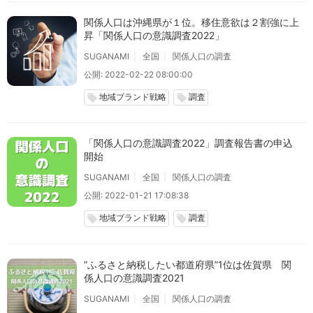
関係人口は沖縄県が１位。移住意欲は２割強に上
昇「関係人口の意識調査2022」
SUGANAMI
全国
関係人口の調査
公開: 2022-02-22 08:00:00
地域ブランド戦略
調査
local_offer
local_offer
「関係人口の意識調査2022」調査報告書の申込
開始
SUGANAMI
全国
関係人口の調査
公開: 2022-01-21 17:08:38
地域ブランド戦略
調査
local_offer
local_offer
”ふるさと納税したい都道府県”1位は佐賀県 関
係人口の意識調査2021
SUGANAMI
全国
関係人口の調査