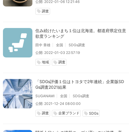
公開: 2022-01-06 12:21:46
調査
local_offer
住み続けたいまち１位は北海道。都道府県定住意
欲度ランキング
田中 章雄
全国
SDGs調査
公開: 2022-01-03 22:57:19
地域
調査
local_offer
local_offer
「SDGs評価１位はトヨタで2年連続」企業版SD
Gs調査2021結果
SUGANAMI
全国
SDGs調査
公開: 2021-12-24 08:00:00
調査
企業ブランド
local_offer
local_offer
local_offer
SDGs