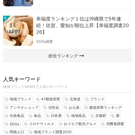
幸福度ランキング１位は沖縄県で5年連
5
続！佐賀、愛知が順位上昇【幸福度調査20
26】
SDGs調査
arrow_right_alt
総合ランキング
人気キーワード
地域ブランドNEWSで人気のキーワード
地域ブランド
47都道府県
北海道
ブランド
local_offer
local_offer
local_offer
local_offer
アンテナショップ
活性化
お土産
都道府県ランキング
local_offer
local_offer
local_offer
local_offer
伝統食品
食品
日本酒
地域産品
京都府
酒
local_offer
local_offer
local_offer
local_offer
local_offer
local_offer
コロナウィルス
おうちで観光グルメ
消費者調査
local_offer
local_offer
local_offer
local_offer
SDGs
関係人口
地域ブランド調査2020
local_offer
local_offer