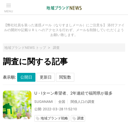
MENU
【弊社社員を装った迷惑メール（なりすましメール）にご注意を】 添付ファイ
ルの開封や記載ＵＲＬへのアクセスを行わず、メールを削除していただくよう
お願い致します。
地域ブランドNEWS トップ
調査
調査に関する記事
表示順:
U・Iターン希望者、2年連続で福岡県が最多
SUGANAMI
全国
関係人口の調査
公開: 2022-03-28 11:52:10
地域ブランド戦略
調査
local_offer
local_offer