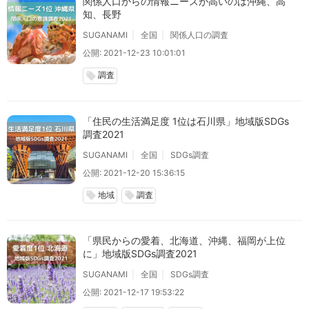
関係人口からの情報ニーズが高いのは沖縄、高
知、長野
SUGANAMI
全国
関係人口の調査
公開: 2021-12-23 10:01:01
調査
local_offer
「住民の生活満足度 1位は石川県」地域版SDGs
調査2021
SUGANAMI
全国
SDGs調査
公開: 2021-12-20 15:36:15
地域
調査
local_offer
local_offer
「県民からの愛着、北海道、沖縄、福岡が上位
に」地域版SDGs調査2021
SUGANAMI
全国
SDGs調査
公開: 2021-12-17 19:53:22