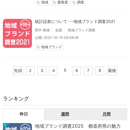
地域
愛着度
調査
local_offer
local_offer
local_offer
統計誤差について･･･地域ブランド調査2021
田中 章雄
全国
地域ブランド調査
公開: 2021-10-15 09:38:28
地域ブランド
local_offer
5
先頭
2
3
4
6
7
8
最後
ランキング
昨日
週間
月間
地域ブランド調査2025 都道府県の魅力
1