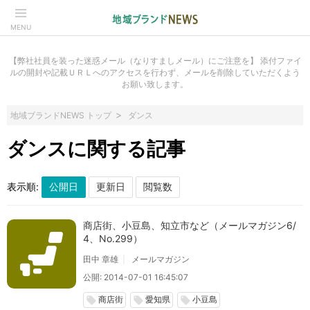
MENU
【弊社社員を装った迷惑メール（なりすましメール）にご注意を】 添付ファイ
ルの開封や記載ＵＲＬへのアクセスを行わず、メールを削除していただくよう
お願い致します。
地域ブランドNEWS トップ
ダンス
ダンスに関する記事
表示順:
商店街、小豆島、知立市など（メールマガジン6/
4、No.299）
田中 章雄
メールマガジン
公開: 2014-07-01 16:45:07
商店街
愛知県
小豆島
local_offer
local_offer
local_offer