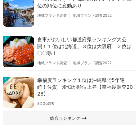
位の順位に変動あり
地域ブランド調査
地域ブランド調査2022
食事がおいしい都道府県ランキング大公
4
開！１位は北海道、３位は大阪府、２位は
〇〇県！
地域ブランド調査
地域ブランド調査2022
幸福度ランキング１位は沖縄県で5年連
5
続！佐賀、愛知が順位上昇【幸福度調査20
26】
SDGs調査
arrow_right_alt
総合ランキング