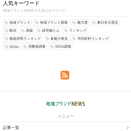
人気キーワード
地域ブランドNEWSで人気のキーワード
地域ブランド
地域ブランド調査
魅力度
東日本大震災
local_offer
local_offer
local_offer
local_offer
観光
漁協
経営破たん
ランキング
local_offer
local_offer
local_offer
local_offer
都道府県ランキング
食魅力発見
市区町村ランキング
local_offer
local_offer
local_offer
消費者調査
SDGs調査
local_offer
local_offer
local_offer
SDGs
メニュー
記事一覧