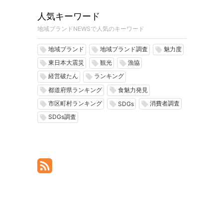
人気キーワード
地域ブランドNEWSで人気のキーワード
地域ブランド
地域ブランド調査
魅力度
local_offer
local_offer
local_offer
東日本大震災
観光
漁協
local_offer
local_offer
local_offer
経営破たん
ランキング
local_offer
local_offer
都道府県ランキング
食魅力発見
local_offer
local_offer
市区町村ランキング
消費者調査
local_offer
local_offer
local_offer
SDGs
SDGs調査
local_offer