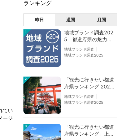
ランキング
昨日
週間
月間
地域ブランド調査202
1
5 都道府県の魅力度
等調査結果
地域ブランド調査
地域ブランド調査2025
「観光に行きたい都道
2
府県ランキング 202
6」京都は低下、神奈
地域ブランド調査
川上昇
地域ブランド調査2025
れてい
メージ
「観光に行きたい都道
3
府県ランキング」上位