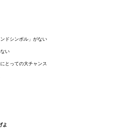
ランドシンボル」がない
少ない
道にとっての大チャンス
欠
げよ