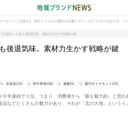
メール）にご注意を】 添付ファイルの開封や記載ＵＲＬへのアクセスを行わず、メ
 圧倒的に人気も後退気味。素材力生かす戦略が鍵
も後退気味。素材力生かす戦略が鍵
北海道(35)
田中章雄(28)
連載(5)
週刊ダイヤモンド(25)
local_offer
local_offer
local_offer
local_offer
が６年連続で１位。つまり、消費者から「最も魅力的」と思わ
産品などたくさんの魅力があり、それが「北の大地」というイ