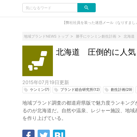
【弊社社員を装った迷惑メール（なりすまし
地域ブランドNEWS トップ
勝手にケンミン創生計画
北海道
北海道 圧倒的に人気
2015年07月19日
更新
ケンミン(7)
ブランド総合研究所(12)
創生計画(29)
local_offer
local_offer
local_offer
地域ブランド調査の都道府県版で魅力度ランキング
るのが北海道だ。自然や温泉、レジャー施設、地域
を作り上げている。