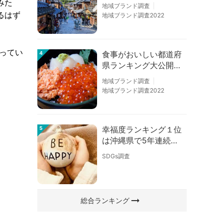
の順位に変動あり
みた
地域ブランド調査
るはず
地域ブランド調査2022
ってい
食事がおいしい都道府
4
県ランキング大公開！
１位は北海道、３位は
地域ブランド調査
大阪府、２位は〇〇
地域ブランド調査2022
県！
幸福度ランキング１位
5
は沖縄県で5年連続！
佐賀、愛知が順位上昇
SDGs調査
【幸福度調査2026】
arrow_right_alt
総合ランキング