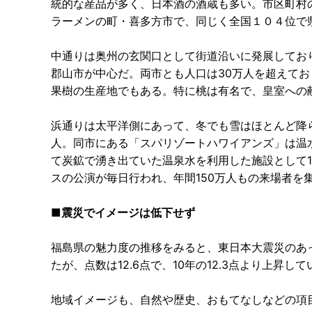
統的な産品が多く、日本酒の酒蔵も多い。市区町村
ラーメンの町・喜多方市で、同じく全国１０４位で
中通りは奥州の玄関口として街道沿いに発展してお
郡山市が中心だ。両市とも人口は30万人を超えてお
果樹の生産地でもある。特に桃は有名で、皇室への
浜通りは太平洋側にあって、冬でも雪はほとんど降
人。同市にある「スパリゾートハワイアンズ」は温
て炭鉱で湧き出ていた温泉水を利用した施設として1
スの公演が毎日行われ、年間150万人もの来場者を
■震災でイメージは低下せず
福島県の魅力度の推移をみると、東日本大震災のあった
たが、点数は12.6点で、10年の12.3点より上昇して
地域イメージも、自然や歴史、おもてなしなどの項