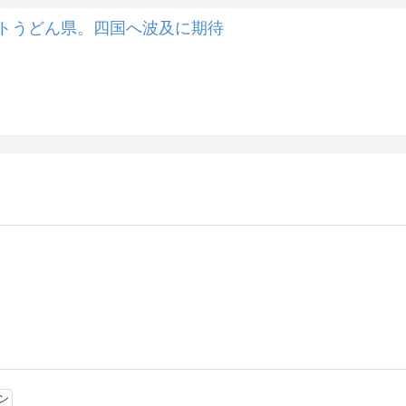
ストうどん県。四国へ波及に期待
ン