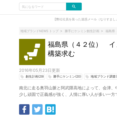
【弊社社員を装った迷惑メール（なりすまし
地域ブランドNEWS トップ
勝手にケンミン創生計画
福島県
福島県（４２位） イ
構築求む
2016年05月23日
更新
創生計画(29)
勝手にケンミン(20)
地域ブランド調査(1
local_offer
local_offer
local_offer
南北に走る奥羽山脈と阿武隈高地によって、会津、
少し頑固で正義感が強く、人情に厚い人が多い一方