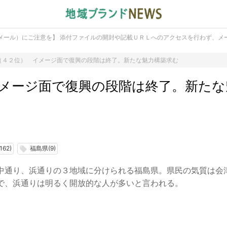
メール）にご注意を】 添付ファイルの開封や記載ＵＲＬへのアクセスを行わず、メ
（４２位） イメージ面で復興の段階は終了。新たな魅力構築求む
メージ面で復興の段階は終了。新たな
62)
福島県(9)
local_offer
中通り、浜通りの３地域に分けられる福島県。県民の気質は会
で、浜通りは明るく開放的な人が多いと言われる。