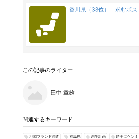
香川県（33位） 求むポ
この記事のライター
田中 章雄
関連するキーワード
地域ブランド調査
福島県
創生計画
勝手にケンミ
local_offer
local_offer
local_offer
local_offer