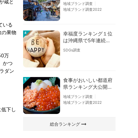
の順位に変動あり
が蔵と
地域ブランド調査
地域ブランド調査2022
ている
数の果物
幸福度ランキング１位
4
は沖縄県で5年連続！
佐賀、愛知が順位上昇
SDGs調査
【幸福度調査2026】
0万
、かつ
ラダン
食事がおいしい都道府
5
県ランキング大公開！
１位は北海道、３位は
地域ブランド調査
大阪府、２位は〇〇
地域ブランド調査2022
県！
に低下し
arrow_right_alt
総合ランキング
。