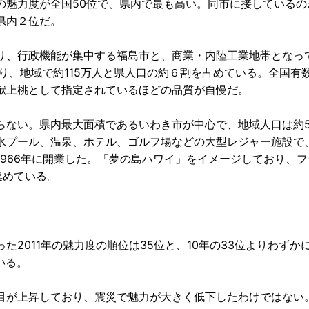
の魅力度が全国50位で、県内で最も高い。同市に接しているの
県内２位だ。
り、行政機能が集中する福島市と、商業・内陸工業地帯となっ
り、地域で約115万人と県人口の約６割を占めている。全国有
献上桃として指定されているほどの品質が自慢だ。
らない。県内最大面積であるいわき市が中心で、地域人口は約5
水プール、温泉、ホテル、ゴルフ場などの大型レジャー施設で
966年に開業した。「夢の島ハワイ」をイメージしており、フ
集めている。
2011年の魅力度の順位は35位と、10年の33位よりわずか
いる。
目が上昇しており、震災で魅力が大きく低下したわけではない