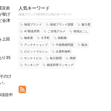
人気キーワード
震災前
が挙げ
地域ブランドNEWSで人気のキーワード
ど会津
地域ブランド
地域ブランド調査
魅力度
local_offer
local_offer
local_offer
47都道府県
ご当地グルメ
地域おこし
local_offer
local_offer
local_offer
物産展
大手町
南船橋
local_offer
local_offer
local_offer
を上回
アンテナショップ
中国商標問題
観光
local_offer
local_offer
local_offer
ビビットマルシェ
出展料無料
local_offer
local_offer
り35
サンケイビル
毎日新聞
商標
local_offer
local_offer
local_offer
ランキング
都道府県ランキング
local_offer
local_offer
そのけ
い。
6項目中