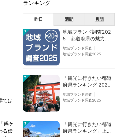
ランキング
昨日
週間
月間
地域ブランド調査202
1
5 都道府県の魅力度
等調査結果
地域ブランド調査
地域ブランド調査2025
「観光に行きたい都道
2
府県ランキング 202
6」京都は低下、神奈
地域ブランド調査
川上昇
津では
地域ブランド調査2025
「鶴ヶ
「観光に行きたい都道
3
府県ランキング」上位
わる伝