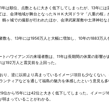
1年は順位、点数ともに大きく低下してしまったが、13年には
ては、会津地域が舞台となったＮＨＫ大河ドラマ「八重の桜」
、鶴ヶ城での撮影が行われたほか、会津武家屋敷や土津神社な
者数も、13年には1956万人と大幅に増加し、10年の1883万人
トハワイアンズの来場者数は、11年は長期間の休業の影響があ
年は192万人と震災前を上回った。
ており、逆に以前より高まっているイメージ項目も少なくない。
ボランティアなどを通して福島の魅力を体感したという意見も多
9位から15年には42位と大きく低下してしまった。イメージ1
が弱まっていることがわかる。