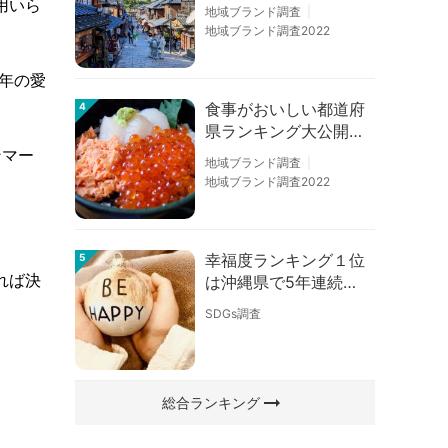
の順位に変動あり
用いら
地域ブランド調査
地域ブランド調査2022
年の愛
食事がおいしい都道府
4
県ランキング大公開！
１位は北海道、３位は
ンマー
地域ブランド調査
大阪府、２位は〇〇
地域ブランド調査2022
県！
幸福度ランキング１位
5
れば決
は沖縄県で5年連続！
佐賀、愛知が順位上昇
SDGs調査
【幸福度調査2026】
arrow_right_alt
総合ランキング