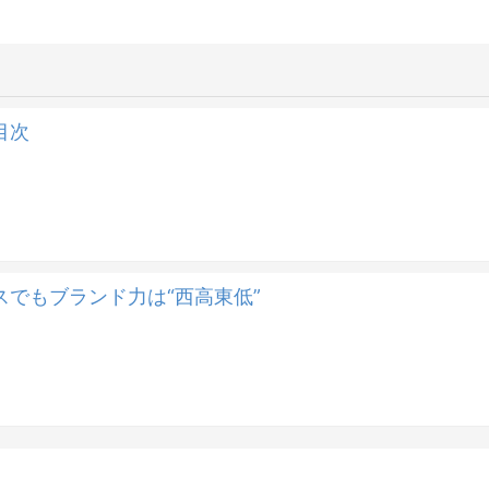
目次
でもブランド力は“西高東低”