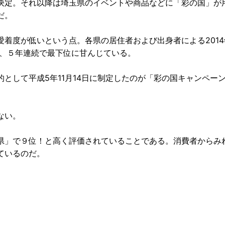
決定。それ以降は埼玉県のイベントや商品などに「彩の国」が
だ。
着度が低いという点。各県の居住者および出身者による2014
来、５年連続で最下位に甘んじている。
として平成5年11月14日に制定したのが「彩の国キャンペー
ない。
県」で９位！と高く評価されていることである。消費者からみ
ているのだ。