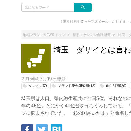
【弊社社員を装った迷惑メール（なりすまし
地域ブランドNEWS トップ
勝手にケンミン創生計画
埼玉 
埼玉 ダサイとは言わ
2015年07月19日
更新
ケンミン(7)
ブランド総合研究所(12)
創生計画(29)
local_offer
local_offer
local_offer
埼玉県は人口、県内総生産共に全国5位。それなのに魅
年の45位。とにかく40位台をうろうろしている。
ジに悩まされていた。「彩の国さいたま」と命名し