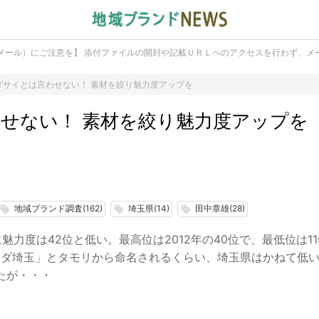
メール）にご注意を】 添付ファイルの開封や記載ＵＲＬへのアクセスを行わず、メ
ダサイとは言わせない！ 素材を絞り魅力度アップを
せない！ 素材を絞り魅力度アップを
地域ブランド調査(162)
埼玉県(14)
田中章雄(28)
local_offer
local_offer
local_offer
力度は42位と低い。最高位は2012年の40位で、最低位は11
「ダ埼玉」とタモリから命名されるくらい、埼玉県はかねて低
たが・・・