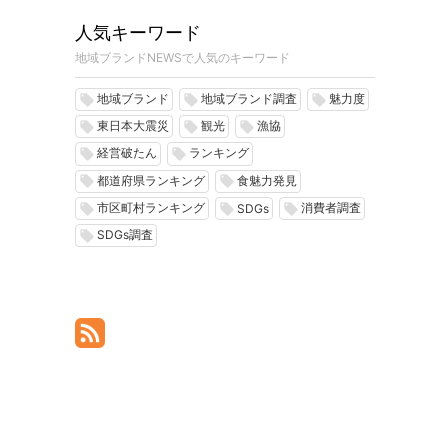
人気キーワード
地域ブランドNEWSで人気のキーワード
地域ブランド
地域ブランド調査
魅力度
local_offer
local_offer
local_offer
東日本大震災
観光
漁協
local_offer
local_offer
local_offer
経営破たん
ランキング
local_offer
local_offer
都道府県ランキング
食魅力発見
local_offer
local_offer
市区町村ランキング
消費者調査
local_offer
local_offer
local_offer
SDGs
SDGs調査
local_offer