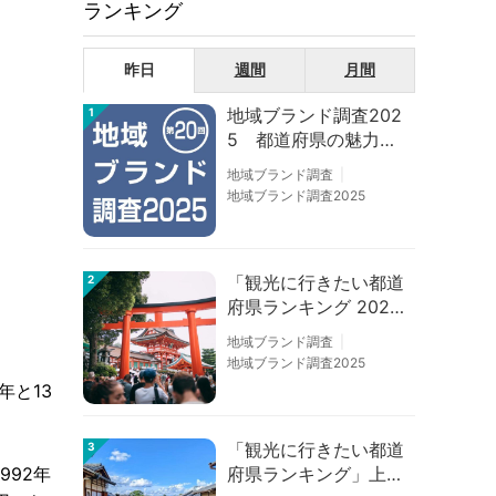
ランキング
昨日
週間
月間
地域ブランド調査202
1
5 都道府県の魅力度
等調査結果
地域ブランド調査
地域ブランド調査2025
「観光に行きたい都道
2
府県ランキング 202
6」京都は低下、神奈
地域ブランド調査
川上昇
地域ブランド調査2025
年と13
「観光に行きたい都道
3
府県ランキング」上位
92年