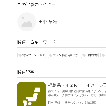
この記事のライター
田中 章雄
関連するキーワード
地域ブランド調査
ブランド総合研究所
田中章雄
local_offer
local_offer
local_offer
local_offer
関連記事
福島県（４２位） イメージ
南北に走る奥羽山脈と阿武隈高地によって、
感が強く、人情に厚い人が多い一方で、浜通
田中 章雄
勝手にケンミン創生計画