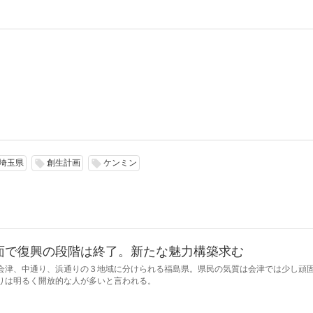
埼玉県
創生計画
ケンミン
local_offer
local_offer
面で復興の段階は終了。新たな魅力構築求む
会津、中通り、浜通りの３地域に分けられる福島県。県民の気質は会津では少し頑
りは明るく開放的な人が多いと言われる。