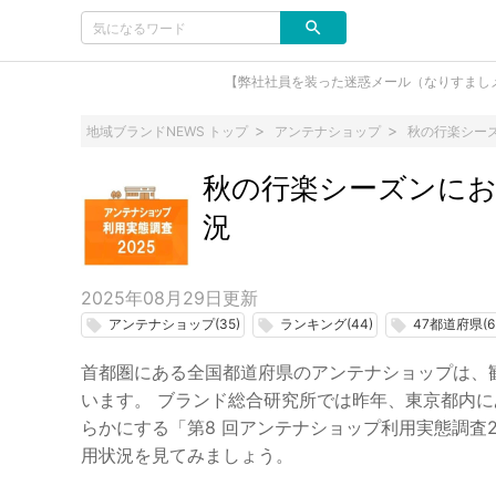
【弊社社員を装った迷惑メール（なりすまし
地域ブランドNEWS トップ
アンテナショップ
秋の行楽シー
秋の行楽シーズンに
況
2025年08月29日
更新
アンテナショップ(35)
ランキング(44)
47都道府県(6
local_offer
local_offer
local_offer
首都圏にある全国都道府県のアンテナショップは、
います。 ブランド総合研究所では昨年、東京都内に
らかにする「第8 回アンテナショップ利用実態調査
用状況を見てみましょう。