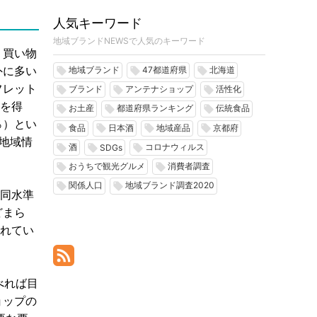
人気キーワード
地域ブランドNEWSで人気のキーワード
、買い物
外に多い
地域ブランド
47都道府県
北海道
local_offer
local_offer
local_offer
フレット
ブランド
アンテナショップ
活性化
local_offer
local_offer
local_offer
報を得
お土産
都道府県ランキング
伝統食品
local_offer
local_offer
local_offer
％）とい
食品
日本酒
地域産品
京都府
local_offer
local_offer
local_offer
local_offer
地域情
酒
コロナウィルス
local_offer
local_offer
local_offer
SDGs
おうちで観光グルメ
消費者調査
local_offer
local_offer
関係人口
地域ブランド調査2020
local_offer
local_offer
と同水準
どまら
されてい
べれば目
ョップの