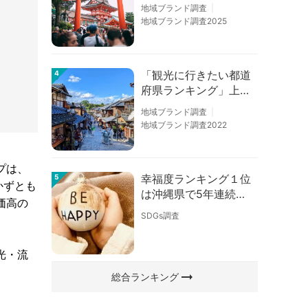
6」京都は低下、神奈
地域ブランド調査
川上昇
地域ブランド調査2025
「観光に行きたい都道
4
府県ランキング」上位
の順位に変動あり
地域ブランド調査
地域ブランド調査2022
プは、
幸福度ランキング１位
5
かずとも
は沖縄県で5年連続！
価高の
佐賀、愛知が順位上昇
SDGs調査
【幸福度調査2026】
光・流
arrow_right_alt
総合ランキング