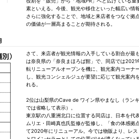
役割を「販売」から「地域PR」へと広げている重
素といえる。今後、観光や移住といった幅広い情
さらに強化することで、地域と来店者をつなぐ拠
の価値が一層高まることが期待される。
用
さて、来店者が観光情報の入手している割合が最
は奈良県の「奈良まほろば館」で、同店では2021
転リニューアルオープンを機に、観光案内コーナ
し、観光コンシェルジュが要望に応じて観光案内
れる。
2位は山梨県のCave de ワイン県やまなし（ラン
では省略して表示）。
東京駅の八重洲北口に位置する同店は、日本を代
ムリエ・田崎真也氏監修が監修し、「食の体感拠
て2020年にリニューアル。今では物販より、レス
とワインセラーとしての位置づけが濃くなってい