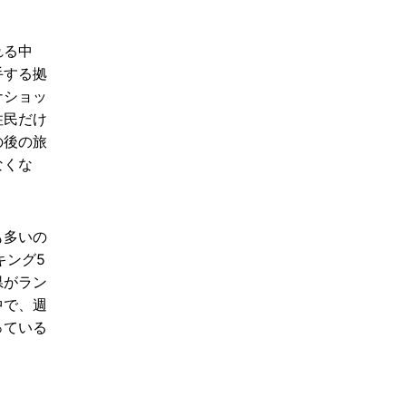
れる中
手する拠
ナショッ
住民だけ
の後の旅
なくな
も多いの
キング5
県がラン
中で、週
っている