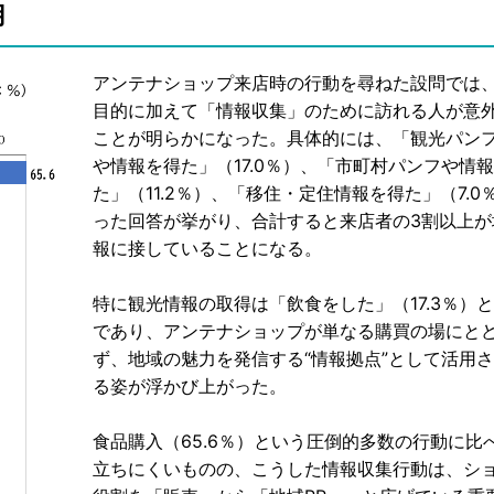
用
アンテナショップ来店時の行動を尋ねた設問では
目的に加えて「情報収集」のために訪れる人が意
ことが明らかになった。具体的には、「観光パン
や情報を得た」（17.0％）、「市町村パンフや情
た」（11.2％）、「移住・定住情報を得た」（7.0
った回答が挙がり、合計すると来店者の3割以上が
報に接していることになる。
特に観光情報の取得は「飲食をした」（17.3％）
であり、アンテナショップが単なる購買の場にと
ず、地域の魅力を発信する“情報拠点”として活用
る姿が浮かび上がった。
食品購入（65.6％）という圧倒的多数の行動に比
立ちにくいものの、こうした情報収集行動は、シ