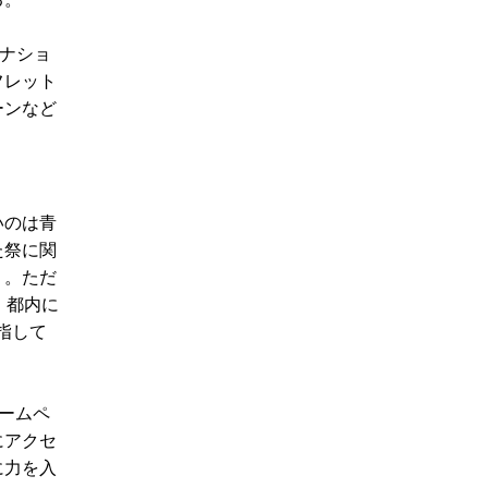
テナショ
フレット
ーンなど
いのは青
た祭に関
う。ただ
、都内に
指して
ームペ
にアクセ
に力を入