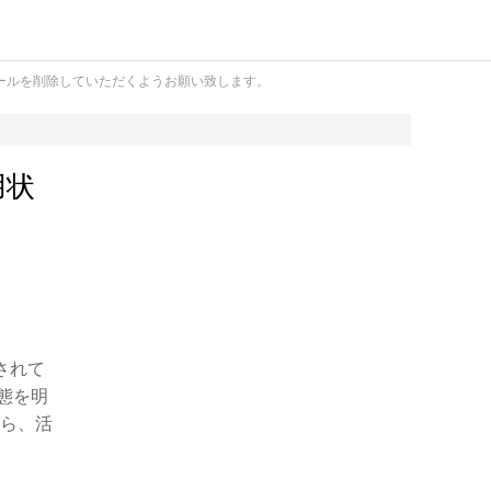
ールを削除していただくようお願い致します。
用状
されて
態を明
から、活