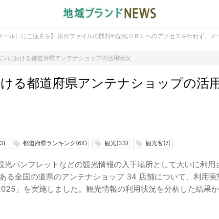
メール）にご注意を】 添付ファイルの開封や記載ＵＲＬへのアクセスを行わず、メ
ズンにおける都道府県アンテナショップの活用状況
おける都道府県アンテナショップの活
3)
都道府県ランキング(64)
観光(33)
観光客(7)
local_offer
local_offer
local_offer
観光パンフレットなどの観光情報の入手場所として大いに利用
ある全国の道県のアンテナショップ 34 店舗について、利用実
2025」を実施しました。観光情報の利用状況を分析した結果