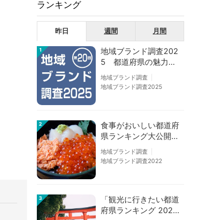
ランキング
昨日
週間
月間
地域ブランド調査202
1
5 都道府県の魅力度
等調査結果
地域ブランド調査
地域ブランド調査2025
食事がおいしい都道府
2
県ランキング大公開！
１位は北海道、３位は
地域ブランド調査
大阪府、２位は〇〇
地域ブランド調査2022
県！
「観光に行きたい都道
3
府県ランキング 202