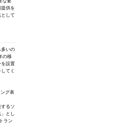
要な要
報提供を
点として
も多いの
年の移
ーを設置
をしてく
キング表
表するソ
点」とし
トラン
る。