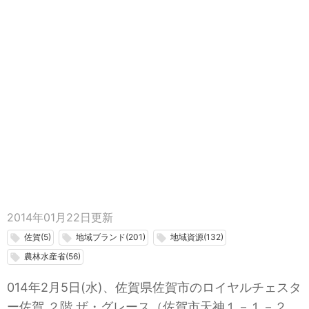
2014年01月22日
更新
佐賀(5)
地域ブランド(201)
地域資源(132)
local_offer
local_offer
local_offer
農林水産省(56)
local_offer
014年2月5日(水)、佐賀県佐賀市のロイヤルチェスタ
ー佐賀 ２階 ザ・グレース（佐賀市天神１－１－２