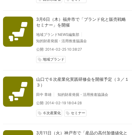
3月6日（木）福井市で「ブランド化と販売戦略
セミナー」を開催
地域ブランドNEWS編集部
知的財産発掘・活用推進協議会
公開: 2014-02-25 10:38:27
地域ブランド
local_offer
山口で６次産業化実践研修会を開催予定（３／１
３）
田中 章雄
知的財産発掘・活用推進協議会
公開: 2014-02-19 18:04:28
６次産業化
セミナー
local_offer
local_offer
3月11日（火）神戸市で「産品の高付加価値化と