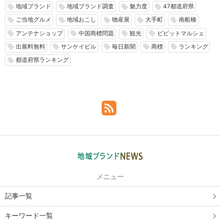
地域ブランド
地域ブランド調査
魅力度
47都道府県
local_offer
local_offer
local_offer
local_offer
ご当地グルメ
地域おこし
物産展
大手町
南船橋
local_offer
local_offer
local_offer
local_offer
local_offer
アンテナショップ
中国商標問題
観光
ビビットマルシェ
local_offer
local_offer
local_offer
local_offer
出展料無料
サンケイビル
毎日新聞
商標
ランキング
local_offer
local_offer
local_offer
local_offer
local_offer
都道府県ランキング
local_offer
メニュー
記事一覧
キーワード一覧