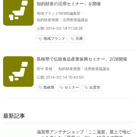
知的財産の活用セミナー」を開催
地域ブランドNEWS編集部
知的財産発掘・活用推進協議会
公開: 2014-02-14 11:36:26
地域ブランド
兵庫
local_offer
local_offer
島根県で伝統食品産業振興セミナー、2/28開催
田中 章雄
知的財産発掘・活用推進協議会
公開: 2014-02-14 10:42:00
島根県
セミナー
出雲市
local_offer
local_offer
local_offer
最新記事
滋賀県アンテナショップ「ここ滋賀」屋上で地ビ