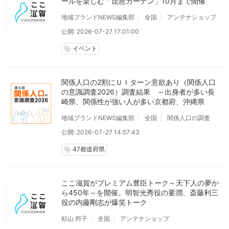
ールを楽しむ「琵琶ガーデン」10月まで開催
地域ブランドNEWS編集部
全国
アンテナショップ
公開: 2026-07-27 17:01:00
イベント
local_offer
関係人口の2割にＵＩターン意欲あり（関係人口
の意識調査2026）調査結果 ～出身者が多い長
崎県、関係性が強い人が多い京都府、沖縄県
地域ブランドNEWS編集部
全国
関係人口の調査
公開: 2026-07-27 14:57:43
47都道府県
local_offer
ここ滋賀がプレミアム豊臣トーク～天下人の夢か
ら450年～を開催。明智光秀役の要潤、斎藤利三
役の内藤剛志が爆笑トーク
杉山 邦子
全国
アンテナショップ