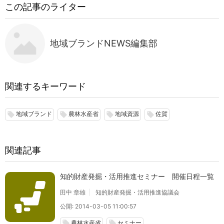
この記事のライター
地域ブランドNEWS編集部
関連するキーワード
地域ブランド
農林水産省
地域資源
佐賀
local_offer
local_offer
local_offer
local_offer
関連記事
知的財産発掘・活用推進セミナー 開催日程一覧
田中 章雄
知的財産発掘・活用推進協議会
公開: 2014-03-05 11:00:57
農林水産省
セミナー
local_offer
local_offer