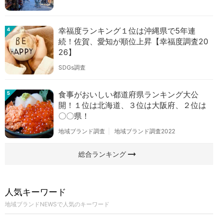
幸福度ランキング１位は沖縄県で5年連
4
続！佐賀、愛知が順位上昇【幸福度調査20
26】
SDGs調査
食事がおいしい都道府県ランキング大公
5
開！１位は北海道、３位は大阪府、２位は
〇〇県！
地域ブランド調査
地域ブランド調査2022
arrow_right_alt
総合ランキング
人気キーワード
地域ブランドNEWSで人気のキーワード