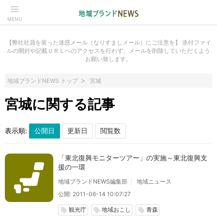
MENU
【弊社社員を装った迷惑メール（なりすましメール）にご注意を】 添付ファイ
ルの開封や記載ＵＲＬへのアクセスを行わず、メールを削除していただくよう
お願い致します。
地域ブランドNEWS トップ
宮城
宮城に関する記事
表示順:
「東北復興モニターツアー」の実施～東北復興支
援の一環
地域ブランドNEWS編集部
地域ニュース
公開: 2011-06-14 10:07:27
観光庁
地域おこし
青森
local_offer
local_offer
local_offer