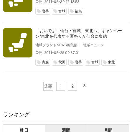
公開: 2011-05-30 17:18:53
岩手
宮城
福島
local_offer
local_offer
local_offer
「おいでよ！仙台・宮城、東北へ」キャンペー
ン/東北を代表する夏祭りが仙台に集結
地域ブランドNEWS編集部
地域ニュース
公開: 2011-05-25 09:37:01
青森
秋田
岩手
宮城
東北
local_offer
local_offer
local_offer
local_offer
local_offer
3
先頭
1
2
ランキング
昨日
週間
月間