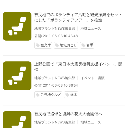
被災地でのボランティア活動と観光振興をセット
にした「ボランティアツアー」を推進
地域ブランドNEWS編集部
地域ニュース
公開: 2011-06-08 10:48:48
観光庁
地域おこし
岩手
local_offer
local_offer
local_offer
上野公園で「東日本大震災復興支援イベント」開
催
地域ブランドNEWS編集部
イベント・講演
公開: 2011-06-03 10:36:54
ご当地グルメ
栃木
local_offer
local_offer
被災地で追悼と復興の花火大会開催へ
地域ブランドNEWS編集部
地域ニュース