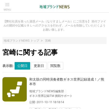
MENU
【弊社社員を装った迷惑メール（なりすましメール）にご注意を】 添付ファイ
ルの開封や記載ＵＲＬへのアクセスを行わず、メールを削除していただくよう
お願い致します。
地域ブランドNEWS トップ
宮崎
宮崎に関する記事
表示順:
和太鼓の同時演奏者数ギネス世界記録達成！／熊
本市
地域ブランドNEWS編集部
ギネス世界記録TM 挑戦サポート
公開: 2011-10-11 18:18:14