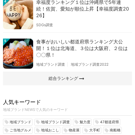
幸福度ランキング１位は沖縄県で5年連
4
続！佐賀、愛知が順位上昇【幸福度調査20
26】
SDGs調査
食事がおいしい都道府県ランキング大公
5
開！１位は北海道、３位は大阪府、２位は
〇〇県！
地域ブランド調査
地域ブランド調査2022
arrow_right_alt
総合ランキング
人気キーワード
地域ブランドNEWSで人気のキーワード
地域ブランド
地域ブランド調査
魅力度
47都道府県
local_offer
local_offer
local_offer
local_offer
ご当地グルメ
地域おこし
物産展
大手町
南船橋
local_offer
local_offer
local_offer
local_offer
local_offer