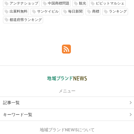
アンテナショップ
中国商標問題
観光
ビビットマルシェ
local_offer
local_offer
local_offer
local_offer
出展料無料
サンケイビル
毎日新聞
商標
ランキング
local_offer
local_offer
local_offer
local_offer
local_offer
都道府県ランキング
local_offer
メニュー
記事一覧
キーワード一覧
地域ブランドNEWSについて