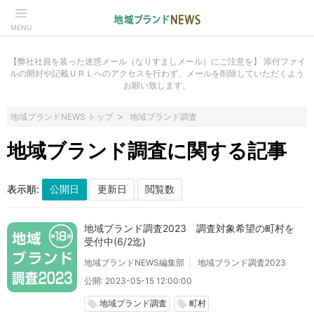
MENU
【弊社社員を装った迷惑メール（なりすましメール）にご注意を】 添付ファイ
ルの開封や記載ＵＲＬへのアクセスを行わず、メールを削除していただくよう
お願い致します。
地域ブランドNEWS トップ
地域ブランド調査
地域ブランド調査に関する記事
表示順:
地域ブランド調査2023 調査対象希望の町村を
受付中(6/2迄)
地域ブランドNEWS編集部
地域ブランド調査2023
公開: 2023-05-15 12:00:00
地域ブランド調査
町村
local_offer
local_offer