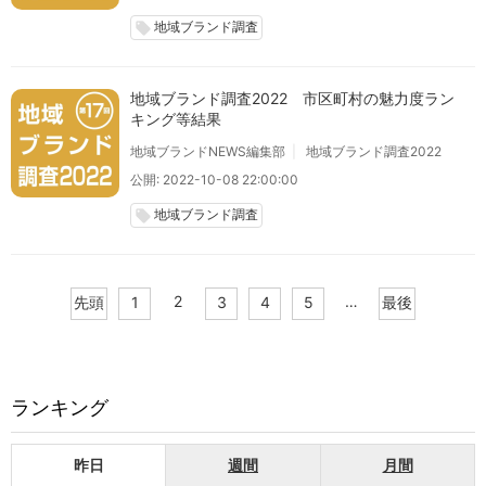
地域ブランド調査
local_offer
地域ブランド調査2022 市区町村の魅力度ラン
キング等結果
地域ブランドNEWS編集部
地域ブランド調査2022
公開: 2022-10-08 22:00:00
地域ブランド調査
local_offer
2
…
先頭
1
3
4
5
最後
ランキング
昨日
週間
月間