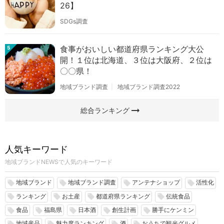
26】
SDGs調査
食事がおいしい都道府県ランキング大公
5
開！１位は北海道、３位は大阪府、２位は
〇〇県！
地域ブランド調査
地域ブランド調査2022
arrow_right_alt
総合ランキング
人気キーワード
地域ブランドNEWSで人気のキーワード
地域ブランド
地域ブランド調査
アンテナショップ
活性化
local_offer
local_offer
local_offer
local_offer
ランキング
お土産
都道府県ランキング
伝統食品
local_offer
local_offer
local_offer
local_offer
食品
福島県
日本酒
創生計画
勝手にケンミン
local_offer
local_offer
local_offer
local_offer
local_offer
地域産品
魅力度ランキング
酒
おうちで観光グルメ
local_offer
local_offer
local_offer
local_offer