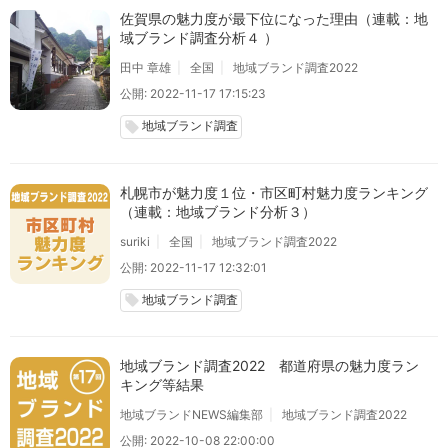
佐賀県の魅力度が最下位になった理由（連載：地
域ブランド調査分析４ ）
田中 章雄
全国
地域ブランド調査2022
公開: 2022-11-17 17:15:23
地域ブランド調査
local_offer
札幌市が魅力度１位・市区町村魅力度ランキング
（連載：地域ブランド分析３）
suriki
全国
地域ブランド調査2022
公開: 2022-11-17 12:32:01
地域ブランド調査
local_offer
地域ブランド調査2022 都道府県の魅力度ラン
キング等結果
地域ブランドNEWS編集部
地域ブランド調査2022
公開: 2022-10-08 22:00:00