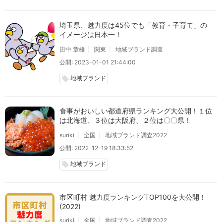
埼玉県、魅力度は45位でも「教育・子育て」の
イメージは日本一！
田中 章雄
関東
地域ブランド調査
公開: 2023-01-01 21:44:00
地域ブランド
local_offer
食事がおいしい都道府県ランキング大公開！１位
は北海道、３位は大阪府、２位は〇〇県！
suriki
全国
地域ブランド調査2022
公開: 2022-12-19 18:33:52
地域ブランド
local_offer
市区町村 魅力度ランキングTOP100を大公開！
(2022)
suriki
全国
地域ブランド調査2022