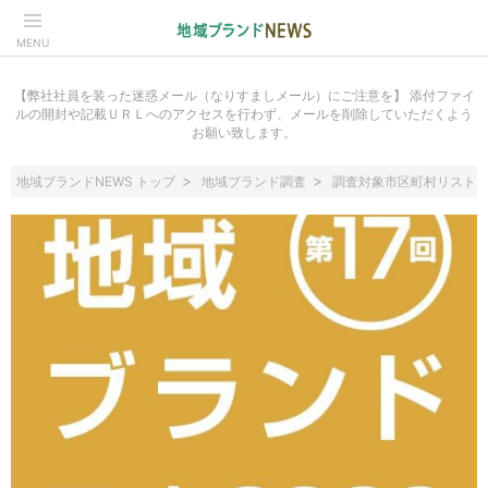
MENU
【弊社社員を装った迷惑メール（なりすましメール）にご注意を】 添付ファイ
ルの開封や記載ＵＲＬへのアクセスを行わず、メールを削除していただくよう
お願い致します。
地域ブランドNEWS トップ
地域ブランド調査
調査対象市区町村リスト（