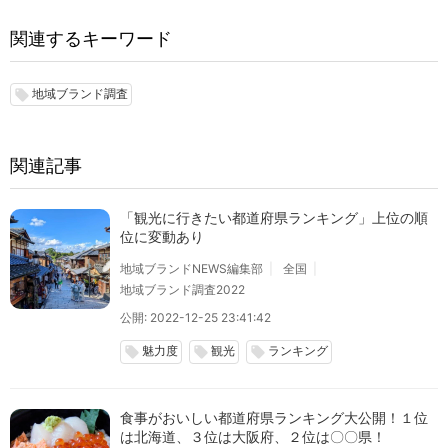
関連するキーワード
地域ブランド調査
local_offer
関連記事
「観光に行きたい都道府県ランキング」上位の順
位に変動あり
地域ブランドNEWS編集部
全国
地域ブランド調査2022
公開: 2022-12-25 23:41:42
魅力度
観光
ランキング
local_offer
local_offer
local_offer
食事がおいしい都道府県ランキング大公開！１位
は北海道、３位は大阪府、２位は〇〇県！