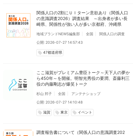
関係人口の2割にＵＩターン意欲あり（関係人口
の意識調査2026）調査結果 ～出身者が多い長
崎県、関係性が強い人が多い京都府、沖縄県
地域ブランドNEWS編集部
全国
関係人口の調査
公開: 2026-07-27 14:57:43
47都道府県
local_offer
ここ滋賀がプレミアム豊臣トーク～天下人の夢か
ら450年～を開催。明智光秀役の要潤、斎藤利三
役の内藤剛志が爆笑トーク
杉山 邦子
全国
アンテナショップ
公開: 2026-07-27 14:10:48
滋賀
東京
イベント
local_offer
local_offer
local_offer
調査報告書について（関係人口の意識調査202