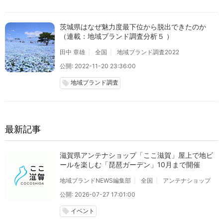
茨城県はなぜ魅力度最下位から脱出できたのか
（連載：地域ブランド調査分析５ ）
田中 章雄
全国
地域ブランド調査2022
公開: 2022-11-20 23:36:00
地域ブランド調査
local_offer
最新記事
滋賀県アンテナショップ「ここ滋賀」屋上で地ビ
ールを楽しむ「琵琶ガーデン」10月まで開催
地域ブランドNEWS編集部
全国
アンテナショップ
公開: 2026-07-27 17:01:00
イベント
local_offer