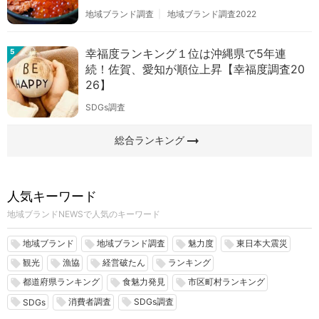
地域ブランド調査
地域ブランド調査2022
幸福度ランキング１位は沖縄県で5年連
5
続！佐賀、愛知が順位上昇【幸福度調査20
26】
SDGs調査
arrow_right_alt
総合ランキング
人気キーワード
地域ブランドNEWSで人気のキーワード
地域ブランド
地域ブランド調査
魅力度
東日本大震災
local_offer
local_offer
local_offer
local_offer
観光
漁協
経営破たん
ランキング
local_offer
local_offer
local_offer
local_offer
都道府県ランキング
食魅力発見
市区町村ランキング
local_offer
local_offer
local_offer
消費者調査
SDGs調査
local_offer
local_offer
local_offer
SDGs