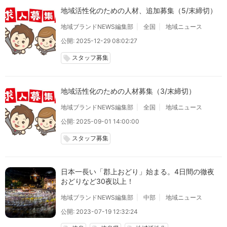
地域活性化のための人材、追加募集（5/末締切）
地域ブランドNEWS編集部
全国
地域ニュース
公開: 2025-12-29 08:02:27
スタッフ募集
local_offer
地域活性化のための人材募集（3/末締切）
地域ブランドNEWS編集部
全国
地域ニュース
公開: 2025-09-01 14:00:00
スタッフ募集
local_offer
日本一長い「郡上おどり」始まる。4日間の徹夜
おどりなど30夜以上！
地域ブランドNEWS編集部
中部
地域ニュース
公開: 2023-07-19 12:32:24