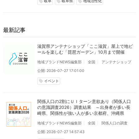
岐阜
岐阜県
地域活性化
local_offer
local_offer
local_offer
最新記事
滋賀県アンテナショップ「ここ滋賀」屋上で地ビ
ールを楽しむ「琵琶ガーデン」10月まで開催
地域ブランドNEWS編集部
全国
アンテナショップ
公開: 2026-07-27 17:01:00
イベント
local_offer
関係人口の2割にＵＩターン意欲あり（関係人口
の意識調査2026）調査結果 ～出身者が多い長
崎県、関係性が強い人が多い京都府、沖縄県
地域ブランドNEWS編集部
全国
関係人口の調査
公開: 2026-07-27 14:57:43