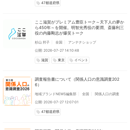
47都道府県
local_offer
ここ滋賀がプレミアム豊臣トーク～天下人の夢か
ら450年～を開催。明智光秀役の要潤、斎藤利三
役の内藤剛志が爆笑トーク
杉山 邦子
全国
アンテナショップ
公開: 2026-07-27 14:10:48
滋賀
東京
イベント
local_offer
local_offer
local_offer
調査報告書について（関係人口の意識調査202
6）
地域ブランドNEWS編集部
全国
関係人口の調査
公開: 2026-07-27 12:07:01
47都道府県
local_offer