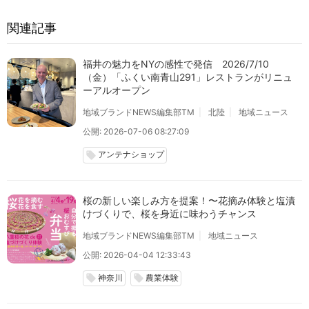
関連記事
福井の魅力をNYの感性で発信 2026/7/10
（金）「ふくい南青山291」レストランがリニュ
ーアルオープン
地域ブランドNEWS編集部TM
北陸
地域ニュース
公開: 2026-07-06 08:27:09
アンテナショップ
local_offer
桜の新しい楽しみ方を提案！〜花摘み体験と塩漬
けづくりで、桜を身近に味わうチャンス
地域ブランドNEWS編集部TM
地域ニュース
公開: 2026-04-04 12:33:43
神奈川
農業体験
local_offer
local_offer