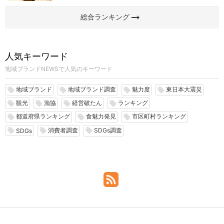
arrow_right_alt
総合ランキング
人気キーワード
地域ブランドNEWSで人気のキーワード
地域ブランド
地域ブランド調査
魅力度
東日本大震災
local_offer
local_offer
local_offer
local_offer
観光
漁協
経営破たん
ランキング
local_offer
local_offer
local_offer
local_offer
都道府県ランキング
食魅力発見
市区町村ランキング
local_offer
local_offer
local_offer
消費者調査
SDGs調査
local_offer
local_offer
local_offer
SDGs