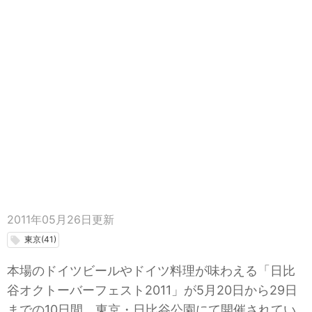
2011年05月26日
更新
東京(41)
local_offer
本場のドイツビールやドイツ料理が味わえる「日比
谷オクトーバーフェスト2011」が5月20日から29日
までの10日間、東京・日比谷公園にて開催されてい