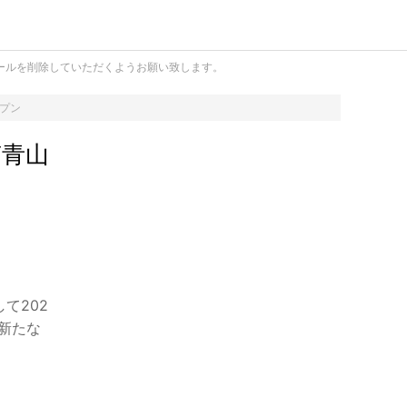
ールを削除していただくようお願い致します。
ープン
南青山
て202
新たな