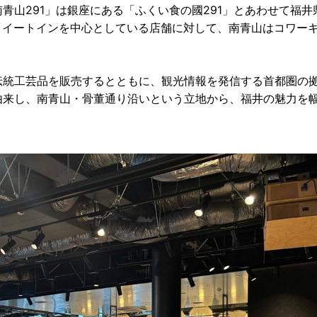
青山291」は銀座にある「ふくい食の國291」とあわせて福井
、イートインを中心としている店舗に対して、南青山はコワー
伝統工芸品を販売するとともに、観光情報を発信する首都圏の
由来し、南青山・骨董通り沿いという立地から、福井の魅力を