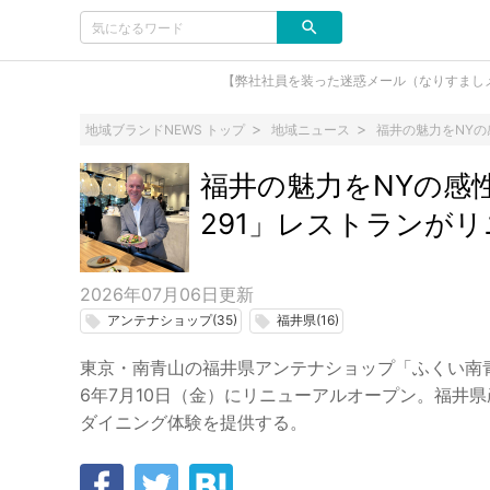
【弊社社員を装った迷惑メール（なりすまし
地域ブランドNEWS トップ
地域ニュース
福井の魅力をNYの
福井の魅力をNYの感性
291」レストランが
2026年07月06日
更新
アンテナショップ(35)
福井県(16)
local_offer
local_offer
東京・南青山の福井県アンテナショップ「ふくい南青山291
6年7月10日（金）にリニューアルオープン。福井
ダイニング体験を提供する。