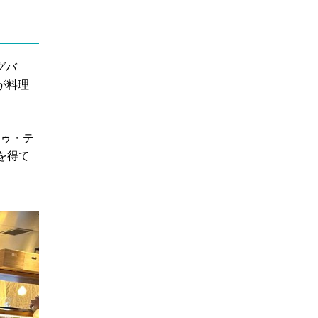
グバ
が料理
トゥ・テ
を得て