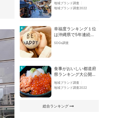
の順位に変動あり
地域ブランド調査
地域ブランド調査2022
幸福度ランキング１位
4
は沖縄県で5年連続！
佐賀、愛知が順位上昇
SDGs調査
【幸福度調査2026】
食事がおいしい都道府
5
県ランキング大公開！
１位は北海道、３位は
地域ブランド調査
大阪府、２位は〇〇
地域ブランド調査2022
県！
arrow_right_alt
総合ランキング