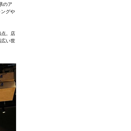
県のア
キングや
拠点。店
幅広い世