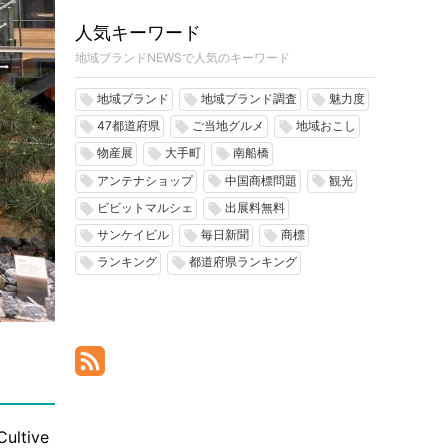
人気キーワード
地域ブランドNEWSで人気のキーワード
地域ブランド
地域ブランド調査
魅力度
local_offer
local_offer
local_offer
47都道府県
ご当地グルメ
地域おこし
local_offer
local_offer
local_offer
物産展
大手町
南船橋
local_offer
local_offer
local_offer
アンテナショップ
中国商標問題
観光
local_offer
local_offer
local_offer
ビビットマルシェ
出展料無料
local_offer
local_offer
サンケイビル
毎日新聞
商標
local_offer
local_offer
local_offer
ランキング
都道府県ランキング
local_offer
local_offer
tive