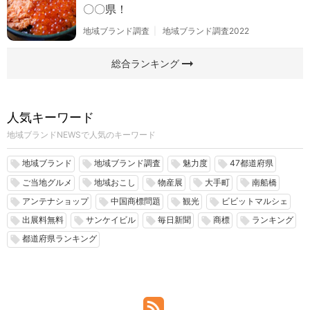
〇〇県！
地域ブランド調査
地域ブランド調査2022
arrow_right_alt
総合ランキング
人気キーワード
地域ブランドNEWSで人気のキーワード
地域ブランド
地域ブランド調査
魅力度
47都道府県
local_offer
local_offer
local_offer
local_offer
ご当地グルメ
地域おこし
物産展
大手町
南船橋
local_offer
local_offer
local_offer
local_offer
local_offer
アンテナショップ
中国商標問題
観光
ビビットマルシェ
local_offer
local_offer
local_offer
local_offer
出展料無料
サンケイビル
毎日新聞
商標
ランキング
local_offer
local_offer
local_offer
local_offer
local_offer
都道府県ランキング
local_offer