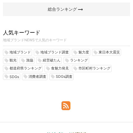
arrow_right_alt
総合ランキング
人気キーワード
地域ブランドNEWSで人気のキーワード
地域ブランド
地域ブランド調査
魅力度
東日本大震災
local_offer
local_offer
local_offer
local_offer
観光
漁協
経営破たん
ランキング
local_offer
local_offer
local_offer
local_offer
都道府県ランキング
食魅力発見
市区町村ランキング
local_offer
local_offer
local_offer
消費者調査
SDGs調査
local_offer
local_offer
local_offer
SDGs