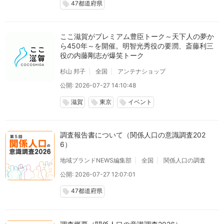
47都道府県
local_offer
ここ滋賀がプレミアム豊臣トーク～天下人の夢か
ら450年～を開催。明智光秀役の要潤、斎藤利三
役の内藤剛志が爆笑トーク
杉山 邦子
全国
アンテナショップ
公開: 2026-07-27 14:10:48
滋賀
東京
イベント
local_offer
local_offer
local_offer
調査報告書について（関係人口の意識調査202
6）
地域ブランドNEWS編集部
全国
関係人口の調査
公開: 2026-07-27 12:07:01
47都道府県
local_offer