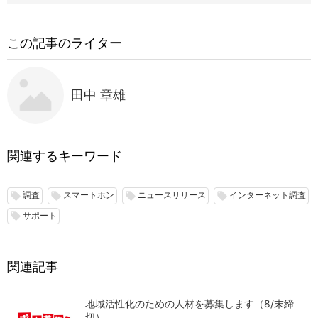
この記事のライター
田中 章雄
関連するキーワード
調査
スマートホン
ニュースリリース
インターネット調査
local_offer
local_offer
local_offer
local_offer
サポート
local_offer
関連記事
地域活性化のための人材を募集します（8/末締
切）