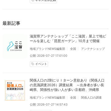
ギネス世界記録
local_offer
最新記事
滋賀県アンテナショップ「ここ滋賀」屋上で地ビ
ールを楽しむ「琵琶ガーデン」10月まで開催
地域ブランドNEWS編集部
全国
アンテナショップ
公開: 2026-07-27 17:01:00
イベント
local_offer
関係人口の2割にＵＩターン意欲あり（関係人口
の意識調査2026）調査結果 ～出身者が多い長
崎県、関係性が強い人が多い京都府、沖縄県
地域ブランドNEWS編集部
全国
関係人口の調査
公開: 2026-07-27 14:57:43