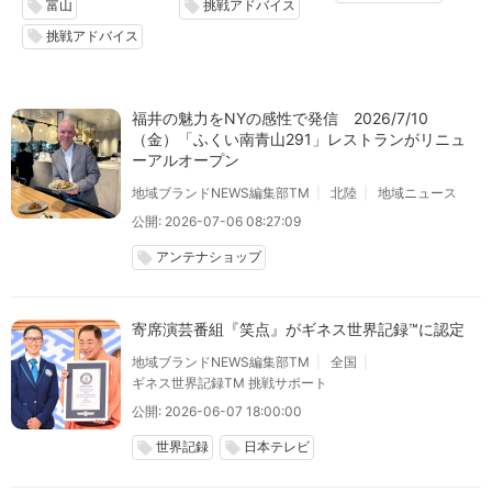
富山
挑戦アドバイス
local_offer
local_offer
挑戦アドバイス
local_offer
福井の魅力をNYの感性で発信 2026/7/10
（金）「ふくい南青山291」レストランがリニュ
ーアルオープン
地域ブランドNEWS編集部TM
北陸
地域ニュース
公開: 2026-07-06 08:27:09
アンテナショップ
local_offer
寄席演芸番組『笑点』がギネス世界記録™に認定
地域ブランドNEWS編集部TM
全国
ギネス世界記録TM 挑戦サポート
公開: 2026-06-07 18:00:00
世界記録
日本テレビ
local_offer
local_offer