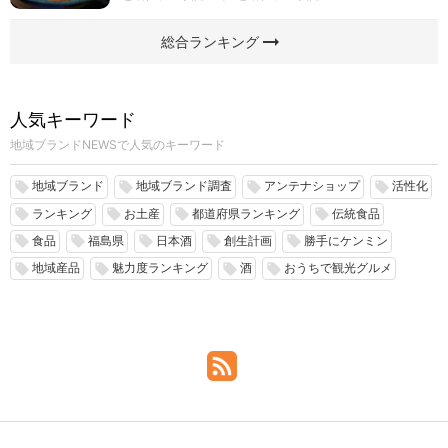
arrow_right_alt
総合ランキング
人気キーワード
地域ブランドNEWSで人気のキーワード
地域ブランド
地域ブランド調査
アンテナショップ
活性化
local_offer
local_offer
local_offer
local_offer
ランキング
お土産
都道府県ランキング
伝統食品
local_offer
local_offer
local_offer
local_offer
食品
福島県
日本酒
創生計画
勝手にケンミン
local_offer
local_offer
local_offer
local_offer
local_offer
地域産品
魅力度ランキング
酒
おうちで観光グルメ
local_offer
local_offer
local_offer
local_offer