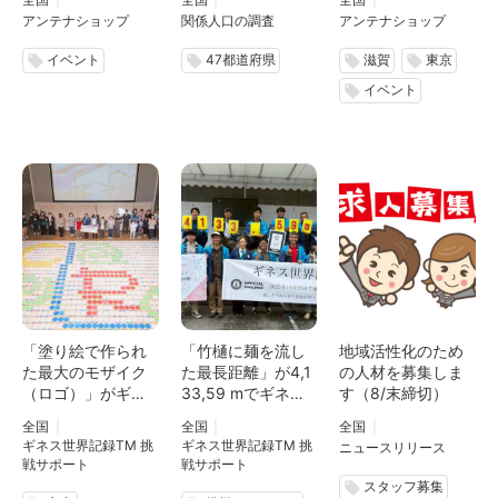
ガーデン」10月ま
果 ～出身者が多
光秀役の要潤、斎
アンテナショップ
関係人口の調査
アンテナショップ
で開催
い長崎県、関係性
藤利三役の内藤剛
が強い人が多い京
志が爆笑トーク
イベント
47都道府県
滋賀
東京
local_offer
local_offer
local_offer
local_offer
都府、沖縄県
イベント
local_offer
「塗り絵で作られ
「竹樋に麺を流し
地域活性化のため
た最大のモザイク
た最長距離」が4,1
の人材を募集しま
（ロゴ）」がギネ
33,59 mでギネス
す（8/末締切）
ス世界記録™に認
世界記録™に認定/
全国
全国
全国
定/黒部市国際文化
高知県仁淀川町
ギネス世界記録TM 挑
ギネス世界記録TM 挑
ニュースリリース
センターコラーレ
戦サポート
戦サポート
スタッフ募集
local_offer