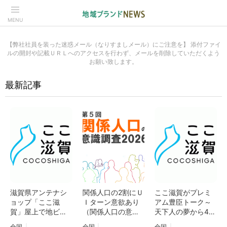
MENU
【弊社社員を装った迷惑メール（なりすましメール）にご注意を】 添付ファイ
ルの開封や記載ＵＲＬへのアクセスを行わず、メールを削除していただくよう
お願い致します。
最新記事
滋賀県アンテナシ
関係人口の2割にＵ
ここ滋賀がプレミ
ョップ「ここ滋
Ｉターン意欲あり
アム豊臣トーク～
賀」屋上で地ビー
（関係人口の意識
天下人の夢から45
ルを楽しむ「琵琶
調査2026）調査結
0年～を開催。明智
全国
全国
全国