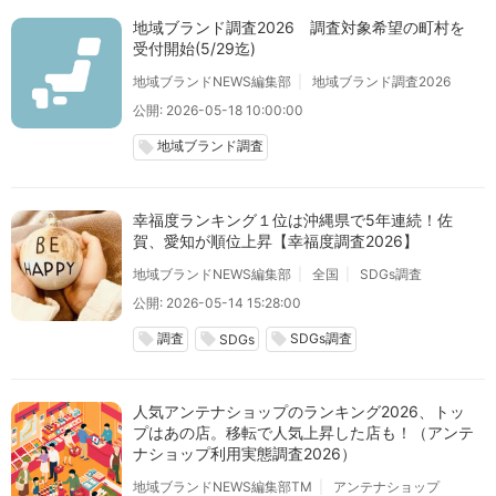
地域ブランド調査2026 調査対象希望の町村を
受付開始(5/29迄)
地域ブランドNEWS編集部
地域ブランド調査2026
公開: 2026-05-18 10:00:00
地域ブランド調査
local_offer
幸福度ランキング１位は沖縄県で5年連続！佐
賀、愛知が順位上昇【幸福度調査2026】
地域ブランドNEWS編集部
全国
SDGs調査
公開: 2026-05-14 15:28:00
調査
SDGs調査
local_offer
local_offer
local_offer
SDGs
人気アンテナショップのランキング2026、トッ
プはあの店。移転で人気上昇した店も！（アンテ
ナショップ利用実態調査2026）
地域ブランドNEWS編集部TM
アンテナショップ