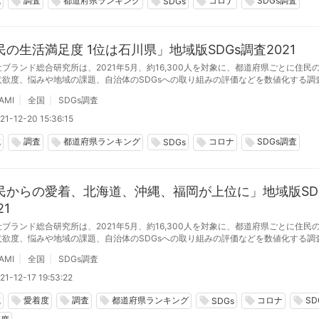
域
調査
都道府県ランキング
コロナ
SDGs調査
local_offer
local_offer
local_offer
local_offer
local_offer
SDGs
民の生活満足度 1位は石川県」地域版SDGs調査2021
ブランド総合研究所は、2021年5月、約16,300人を対象に、都道府県ごとに住民
意欲度、悩みや地域の課題、自治体のSDGsへの取り組みの評価などを数値化する調
ＳＤＧｓ調査2021」を実施した。
AMI
全国
SDGs調査
21-12-20 15:36:15
域
調査
都道府県ランキング
コロナ
SDGs調査
local_offer
local_offer
local_offer
local_offer
local_offer
SDGs
民からの愛着、北海道、沖縄、福岡が上位に」地域版SD
21
ブランド総合研究所は、2021年5月、約16,300人を対象に、都道府県ごとに住民
意欲度、悩みや地域の課題、自治体のSDGsへの取り組みの評価などを数値化する調
ＳＤＧｓ調査2021」を実施した。
AMI
全国
SDGs調査
1-12-17 19:53:22
域
愛着度
調査
都道府県ランキング
コロナ
SD
local_offer
local_offer
local_offer
local_offer
local_offer
local_offer
SDGs