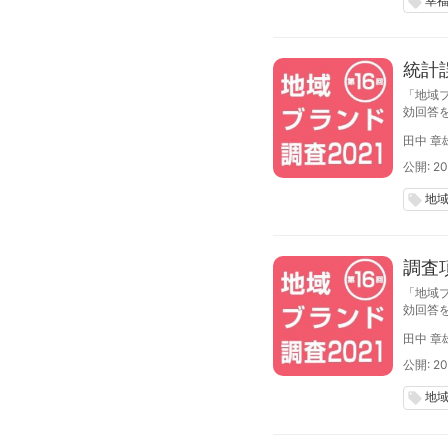
幸
local_offer
統計
「地域ブ
効回答
ではそ
田中 章
公開: 20
地
local_offer
調査
「地域ブ
効回答
ではそ
田中 章
公開: 20
地
local_offer