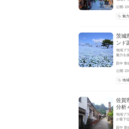
公開: 20
魅
local_offer
茨城
ンド
地域ブ
魅力を
田中 章
公開: 20
地
local_offer
佐賀
分析
地域ブ
が最下
田中 章