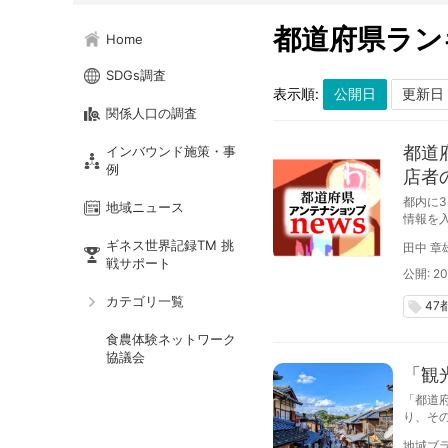
都道府県ラン
Home
SDGs調査
表示順:
関係人口の調査
都道
インバウンド施策・事
例
店者
効果
都内に
地域ニュース
情報を
ている
ギネス世界記録TM 挑
田中 章
戦サポート
公開: 202
カテゴリ一覧
47
local_offer
食農体験ネットワーク
協議会
「観
「都道
り、そ
沖縄県
地域ブラ