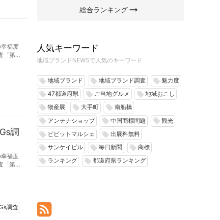
arrow_right_alt
総合ランキング
人気キーワード
の幸福度
査「第3
地域ブランドNEWSで人気のキーワード
地域ブランド
地域ブランド調査
魅力度
local_offer
local_offer
local_offer
47都道府県
ご当地グルメ
地域おこし
local_offer
local_offer
local_offer
物産展
大手町
南船橋
local_offer
local_offer
local_offer
アンテナショップ
中国商標問題
観光
local_offer
local_offer
local_offer
Gs調
ビビットマルシェ
出展料無料
local_offer
local_offer
サンケイビル
毎日新聞
商標
local_offer
local_offer
local_offer
の幸福度
ランキング
都道府県ランキング
local_offer
local_offer
査「第3
Gs調査