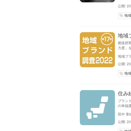
公開: 202
地
local_offer
地域
都道府
力度」
沖縄県
地域ブラ
公開: 20
地
local_offer
住み
ブラン
の幸福
1」を
田中 章
公開: 20