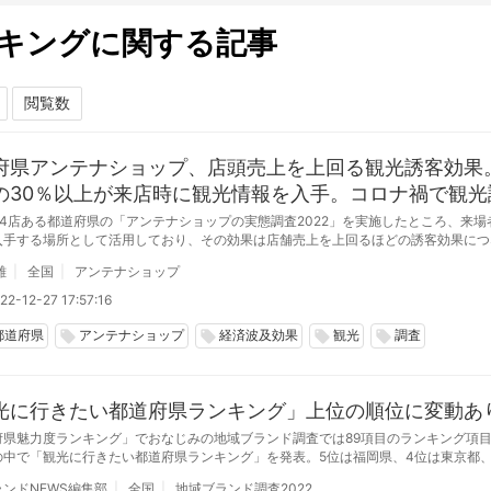
キングに関する記事
府県アンテナショップ、店頭売上を上回る観光誘客効果
の30％以上が来店時に観光情報を入手。コロナ禍で観光
も拡大へ
34店ある都道府県の「アンテナショップの実態調査2022」を実施したところ、来場
入手する場所として活用しており、その効果は店舗売上を上回るほどの誘客効果につ
ことが明らかになった。
雄
全国
アンテナショップ
2-12-27 17:57:16
都道府県
アンテナショップ
経済波及効果
観光
調査
local_offer
local_offer
local_offer
local_offer
光に行きたい都道府県ランキング」上位の順位に変動あ
府県魅力度ランキング」でおなじみの地域ブランド調査では89項目のランキング項
の中で「観光に行きたい都道府県ランキング」を発表。5位は福岡県、4位は東京都、
、2位は京都府、1位は北海道となった。
ンドNEWS編集部
全国
地域ブランド調査2022