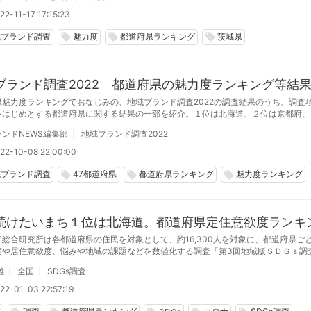
2-11-17 17:15:23
域ブランド調査
魅力度
都道府県ランキング
茨城県
local_offer
local_offer
local_offer
ブランド調査2022 都道府県の魅力度ランキング等結
県魅力度ランキングでおなじみの、地域ブランド調査2022の調査結果のうち、調査
をはじめとする都道府県に関する結果の一部を紹介。１位は北海道、２位は京都府、
と上位は安泰。
ンドNEWS編集部
地域ブランド調査2022
22-10-08 22:00:00
域ブランド調査
47都道府県
都道府県ランキング
魅力度ランキング
local_offer
local_offer
local_offer
続けたいまち１位は北海道。都道府県定住意欲度ランキ
ド総合研究所は各都道府県の住民を対象として、約16,300人を対象に、都道府県ご
度や居住意欲度、悩みや地域の課題などを数値化する調査「第3回地域版ＳＤＧｓ調査
実施。その中から定住意欲度のランキングを紹介する
雄
全国
SDGs調査
22-01-03 22:57:19