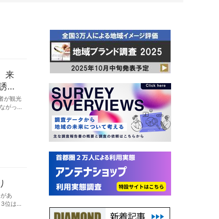
。来
誘客
者が観光
ながっ
り
目があ
3位は