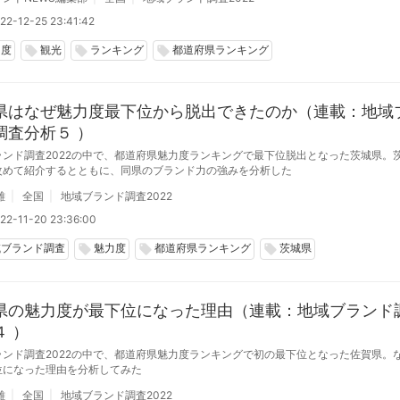
22-12-25 23:41:42
力度
観光
ランキング
都道府県ランキング
local_offer
local_offer
local_offer
県はなぜ魅力度最下位から脱出できたのか（連載：地域
調査分析５ ）
ランド調査2022の中で、都道府県魅力度ランキングで最下位脱出となった茨城県。
改めて紹介するとともに、同県のブランド力の強みを分析した
雄
全国
地域ブランド調査2022
22-11-20 23:36:00
域ブランド調査
魅力度
都道府県ランキング
茨城県
local_offer
local_offer
local_offer
県の魅力度が最下位になった理由（連載：地域ブランド
４ ）
ランド調査2022の中で、都道府県魅力度ランキングで初の最下位となった佐賀県。
位になった理由を分析してみた
雄
全国
地域ブランド調査2022