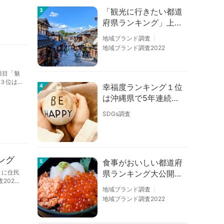
「観光に行きたい都道
3
府県ランキング」上位
の順位に変動あり
地域ブランド調査
地域ブランド調査2022
果
項目「魅
３位は
幸福度ランキング１位
4
は沖縄県で5年連続！
佐賀、愛知が順位上昇
SDGs調査
【幸福度調査2026】
ング
食事がおいしい都道府
5
県ランキング大公開！
とに住民
202
１位は北海道、３位は
地域ブランド調査
大阪府、２位は〇〇
地域ブランド調査2022
県！