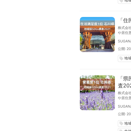
地
local_offer
「住
株式会社
や居住
回地域版
SUGAN
公開: 20
地
local_offer
「県
査20
株式会社
や居住
回地域版
SUGAN
公開: 202
地
local_offer