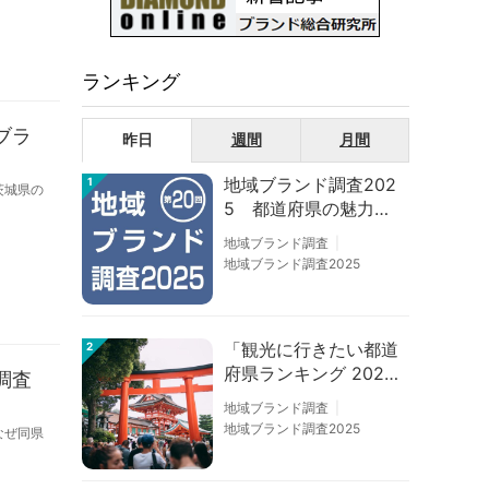
ランキング
ブラ
昨日
週間
月間
地域ブランド調査202
1
茨城県の
5 都道府県の魅力度
等調査結果
地域ブランド調査
地域ブランド調査2025
「観光に行きたい都道
2
府県ランキング 202
調査
6」京都は低下、神奈
地域ブランド調査
川上昇
地域ブランド調査2025
なぜ同県