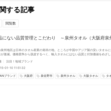
関する記事
品にない品質管理とこだわり ～泉州タオル（大阪府泉
の泉州地区は日本のタオル産業の発祥の地。ところが中国やアジア製の安いタオルに
量が激減。価格競争から脱皮するべく、輸入タオルにはない品質と付加価値をめざし
ス成長に転じた。
雄
注目！地域ブランド
5-01-10 11:51:32
PANブランド
大阪府
泉佐野市
泉州タオル
大阪タオル
タ
local_offer
local_offer
local_offer
local_offer
local_offer