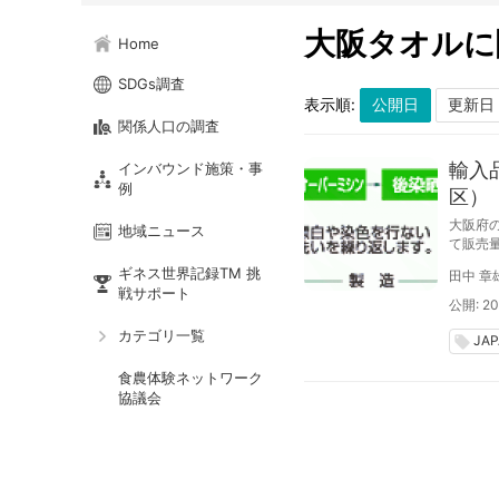
大阪タオルに
Home
SDGs調査
表示順:
関係人口の調査
輸入
インバウンド施策・事
例
区）
大阪府
地域ニュース
て販売
にプラ
ギネス世界記録TM 挑
田中 章
戦サポート
公開: 201
カテゴリ一覧
JA
local_offer
食農体験ネットワーク
協議会