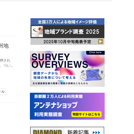
州地
押され
、つい
オル