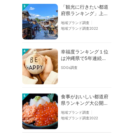
「観光に行きたい都道
3
府県ランキング」上位
の順位に変動あり
地域ブランド調査
地域ブランド調査2022
幸福度ランキング１位
4
は沖縄県で5年連続！
佐賀、愛知が順位上昇
SDGs調査
【幸福度調査2026】
食事がおいしい都道府
5
県ランキング大公開！
１位は北海道、３位は
地域ブランド調査
大阪府、２位は〇〇
地域ブランド調査2022
県！