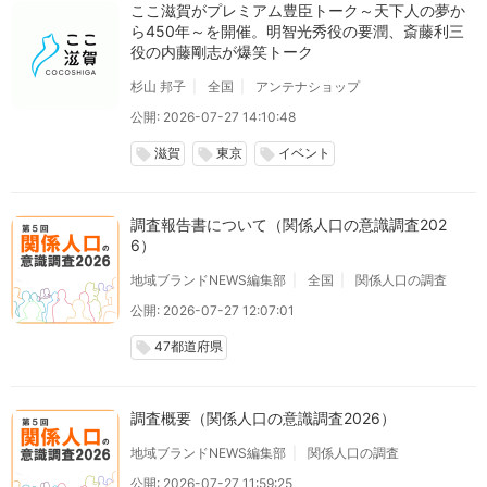
ここ滋賀がプレミアム豊臣トーク～天下人の夢か
ら450年～を開催。明智光秀役の要潤、斎藤利三
役の内藤剛志が爆笑トーク
杉山 邦子
全国
アンテナショップ
公開: 2026-07-27 14:10:48
滋賀
東京
イベント
local_offer
local_offer
local_offer
調査報告書について（関係人口の意識調査202
6）
地域ブランドNEWS編集部
全国
関係人口の調査
公開: 2026-07-27 12:07:01
47都道府県
local_offer
調査概要（関係人口の意識調査2026）
地域ブランドNEWS編集部
関係人口の調査
公開: 2026-07-27 11:59:25