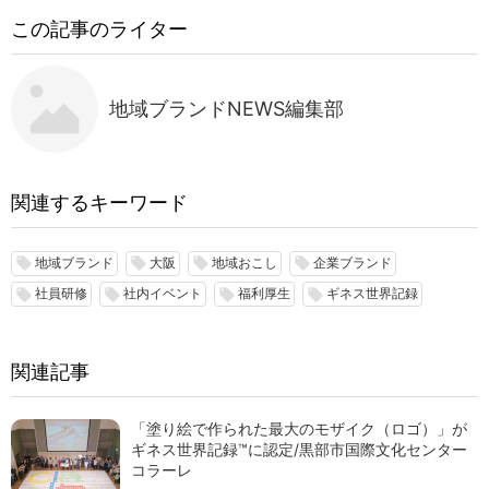
この記事のライター
地域ブランドNEWS編集部
関連するキーワード
地域ブランド
大阪
地域おこし
企業ブランド
local_offer
local_offer
local_offer
local_offer
社員研修
社内イベント
福利厚生
ギネス世界記録
local_offer
local_offer
local_offer
local_offer
関連記事
「塗り絵で作られた最大のモザイク（ロゴ）」が
ギネス世界記録™に認定/黒部市国際文化センター
コラーレ