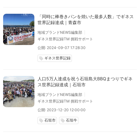
「同時に棒巻きパンを焼いた最多人数」でギネス
世界記録達成｜青森市
地域ブランドNEWS編集部
ギネス世界記録TM 挑戦サポート
公開: 2024-09-07 17:28:30
ギネス世界記録
local_offer
人口5万人達成を祝う石垣島大BBQまつりでギネ
ス世界記録達成｜石垣市
地域ブランドNEWS編集部
ギネス世界記録TM 挑戦サポート
公開: 2023-12-20 12:00:00
石垣市
石垣牛
local_offer
local_offer