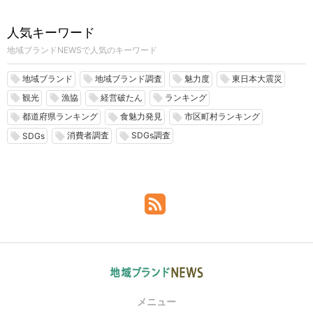
人気キーワード
地域ブランドNEWSで人気のキーワード
地域ブランド
地域ブランド調査
魅力度
東日本大震災
local_offer
local_offer
local_offer
local_offer
観光
漁協
経営破たん
ランキング
local_offer
local_offer
local_offer
local_offer
都道府県ランキング
食魅力発見
市区町村ランキング
local_offer
local_offer
local_offer
消費者調査
SDGs調査
local_offer
local_offer
local_offer
SDGs
メニュー