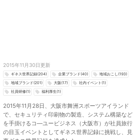
2015年11月30日
更新
ギネス世界記録(204)
企業ブランド(40)
地域おこし(193)
local_offer
local_offer
local_offer
地域ブランド(201)
大阪(17)
社内イベント(1)
local_offer
local_offer
local_offer
社員研修(1)
福利厚生(1)
local_offer
local_offer
2015年11月28日、大阪市舞洲スポーツアイランド
で、セキュリティ印刷物の製造、システム構築など
を手掛けるコ―ユービジネス（大阪市）が社員旅行
の目玉イベントとしてギネス世界記録に挑戦し、見