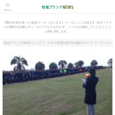
MENU
【弊社社員を装った迷惑メール（なりすましメール）にご注意を】 添付ファイ
ルの開封や記載ＵＲＬへのアクセスを行わず、メールを削除していただくよう
お願い致します。
地域ブランドNEWS トップ
ギネス世界記録TM 挑戦サポート
コーユービ