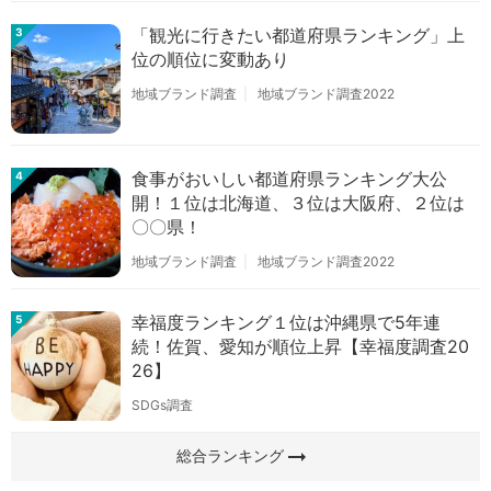
「観光に行きたい都道府県ランキング」上
3
位の順位に変動あり
地域ブランド調査
地域ブランド調査2022
食事がおいしい都道府県ランキング大公
4
開！１位は北海道、３位は大阪府、２位は
〇〇県！
地域ブランド調査
地域ブランド調査2022
幸福度ランキング１位は沖縄県で5年連
5
続！佐賀、愛知が順位上昇【幸福度調査20
26】
SDGs調査
arrow_right_alt
総合ランキング