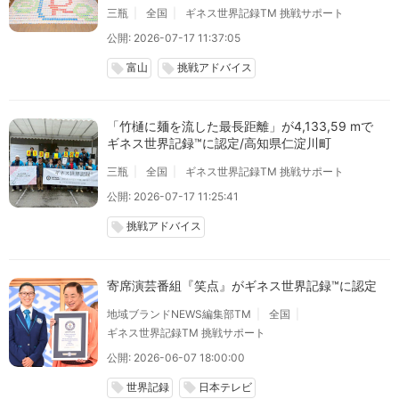
三瓶
全国
ギネス世界記録TM 挑戦サポート
公開: 2026-07-17 11:37:05
富山
挑戦アドバイス
local_offer
local_offer
「竹樋に麺を流した最長距離」が4,133,59 mで
ギネス世界記録™に認定/高知県仁淀川町
三瓶
全国
ギネス世界記録TM 挑戦サポート
公開: 2026-07-17 11:25:41
挑戦アドバイス
local_offer
寄席演芸番組『笑点』がギネス世界記録™に認定
地域ブランドNEWS編集部TM
全国
ギネス世界記録TM 挑戦サポート
公開: 2026-06-07 18:00:00
世界記録
日本テレビ
local_offer
local_offer