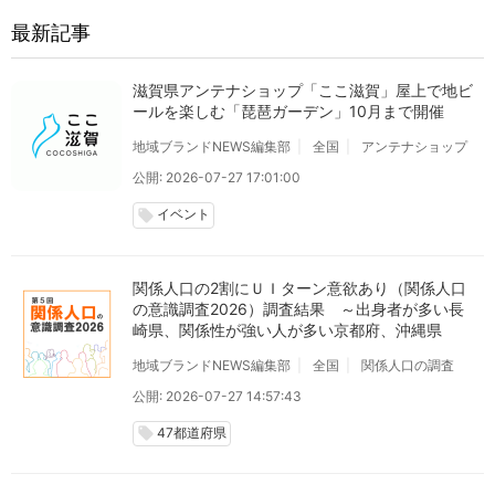
最新記事
滋賀県アンテナショップ「ここ滋賀」屋上で地ビ
ールを楽しむ「琵琶ガーデン」10月まで開催
地域ブランドNEWS編集部
全国
アンテナショップ
公開: 2026-07-27 17:01:00
イベント
local_offer
関係人口の2割にＵＩターン意欲あり（関係人口
の意識調査2026）調査結果 ～出身者が多い長
崎県、関係性が強い人が多い京都府、沖縄県
地域ブランドNEWS編集部
全国
関係人口の調査
公開: 2026-07-27 14:57:43
47都道府県
local_offer