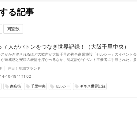
する記事
５７人がバトンをつなぎ世界記録！（大阪千里中央）
ンスがかき消されるほどの歓声が大阪千里の複合商業施設「セルシー」のイベント会
もが達成感と安堵の表情を浮かべるなか、認定証がイベント主催者に手渡された。参
客、スタッフが一体となって取り組んだ、世界記録誕生の瞬間だ。
雄
注目！地域ブランド
4-10-19 11:11:02
阪
商店街
千里中央
セルシー
ギネス世界記録
local_offer
local_offer
local_offer
local_offer