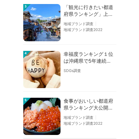
「観光に行きたい都道
3
府県ランキング」上位
の順位に変動あり
地域ブランド調査
地域ブランド調査2022
幸福度ランキング１位
4
は沖縄県で5年連続！
佐賀、愛知が順位上昇
SDGs調査
【幸福度調査2026】
食事がおいしい都道府
5
県ランキング大公開！
１位は北海道、３位は
地域ブランド調査
大阪府、２位は〇〇
地域ブランド調査2022
県！