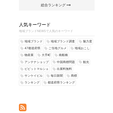
arrow_right_alt
総合ランキング
人気キーワード
地域ブランドNEWSで人気のキーワード
地域ブランド
地域ブランド調査
魅力度
local_offer
local_offer
local_offer
47都道府県
ご当地グルメ
地域おこし
local_offer
local_offer
local_offer
物産展
大手町
南船橋
local_offer
local_offer
local_offer
アンテナショップ
中国商標問題
観光
local_offer
local_offer
local_offer
ビビットマルシェ
出展料無料
local_offer
local_offer
サンケイビル
毎日新聞
商標
local_offer
local_offer
local_offer
ランキング
都道府県ランキング
local_offer
local_offer