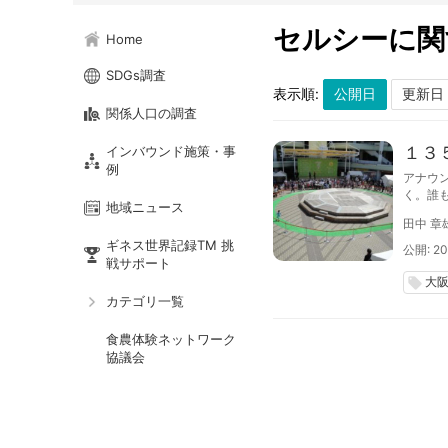
セルシーに関
Home
SDGs調査
表示順:
関係人口の調査
１３
インバウンド施策・事
例
アナウ
く。誰
地域ニュース
と、観
田中 章
ギネス世界記録TM 挑
公開: 201
戦サポート
大
local_offer
カテゴリ一覧
食農体験ネットワーク
協議会