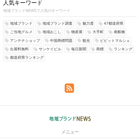
人気キーワード
地域ブランドNEWSで人気のキーワード
地域ブランド
地域ブランド調査
魅力度
47都道府県
local_offer
local_offer
local_offer
local_offer
ご当地グルメ
地域おこし
物産展
大手町
南船橋
local_offer
local_offer
local_offer
local_offer
local_offer
アンテナショップ
中国商標問題
観光
ビビットマルシェ
local_offer
local_offer
local_offer
local_offer
出展料無料
サンケイビル
毎日新聞
商標
ランキング
local_offer
local_offer
local_offer
local_offer
local_offer
都道府県ランキング
local_offer
メニュー