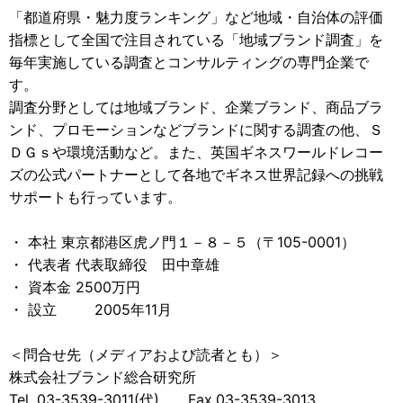
「都道府県・魅力度ランキング」など地域・自治体の評価
指標として全国で注目されている「地域ブランド調査」を
毎年実施している調査とコンサルティングの専門企業で
す。
調査分野としては地域ブランド、企業ブランド、商品ブラ
ンド、プロモーションなどブランドに関する調査の他、Ｓ
ＤＧｓや環境活動など。また、英国ギネスワールドレコー
ズの公式パートナーとして各地でギネス世界記録への挑戦
サポートも行っています。
・ 本社 東京都港区虎ノ門１－８－５（〒105-0001）
・ 代表者 代表取締役 田中章雄
・ 資本金 2500万円
・ 設立 2005年11月
＜問合せ先（メディアおよび読者とも）＞
株式会社ブランド総合研究所
Tel. 03-3539-3011(代) Fax.03-3539-3013