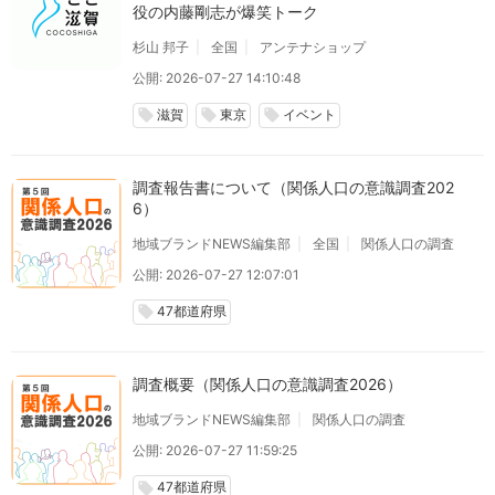
役の内藤剛志が爆笑トーク
杉山 邦子
全国
アンテナショップ
公開: 2026-07-27 14:10:48
滋賀
東京
イベント
local_offer
local_offer
local_offer
調査報告書について（関係人口の意識調査202
6）
地域ブランドNEWS編集部
全国
関係人口の調査
公開: 2026-07-27 12:07:01
47都道府県
local_offer
調査概要（関係人口の意識調査2026）
地域ブランドNEWS編集部
関係人口の調査
公開: 2026-07-27 11:59:25
47都道府県
local_offer