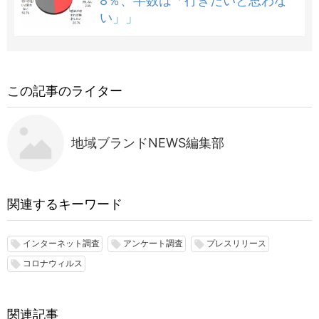
8％、半数は「行きたいと思わな
い」」
この記事のライター
地域ブランドNEWS編集部
関連するキーワード
インターネット調査
アンケート調査
プレスリリース
local_offer
local_offer
local_offer
コロナウィルス
local_offer
関連記事