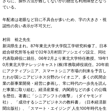
さらに、操作方法が難しくないかの懸念も利用障壁となっ
ている。
年配者は老眼など目に不具合が多いため、字の大きさ・視
認性の良い表示が不可欠だ。
村田 裕之先生
新潟県生まれ。87年東北大学大学院工学研究科修了。日本
総合研究所等を経て02年3月村田アソシエイツ設立、同社
代表取締役に就任。06年2月より東北大学特任教授。19年1
0月東北大学ナレッジキャスト(株)常務取締役就任。20年前
にアクティブシニア、スマートシニア市場の到来を予言し
たわが国シニアビジネス分野のパイオニア。多くの民間企
業の新事業開発・経営に参画し、常に時代の一歩先を読ん
だ事業に取り組む。経済産業省、内閣府などの多くの公職
を歴任。著書に「シニアシフトの衝撃」（ダイヤモンド
社）、「成功するシニアビジネスの教科書」（日本経済新
聞出版社）、「スマート・エイジング 人生100年時代を生