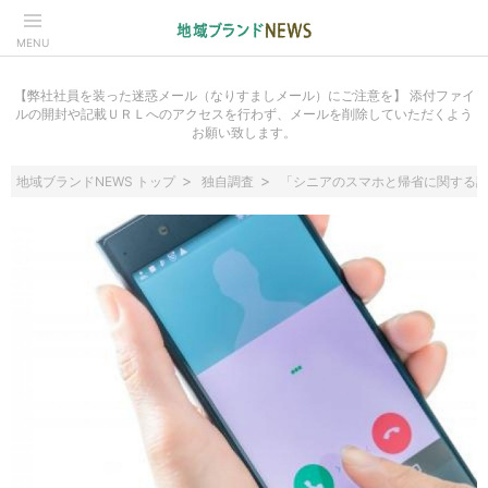
MENU
【弊社社員を装った迷惑メール（なりすましメール）にご注意を】 添付ファイ
ルの開封や記載ＵＲＬへのアクセスを行わず、メールを削除していただくよう
お願い致します。
地域ブランドNEWS トップ
独自調査
「シニアのスマホと帰省に関する調