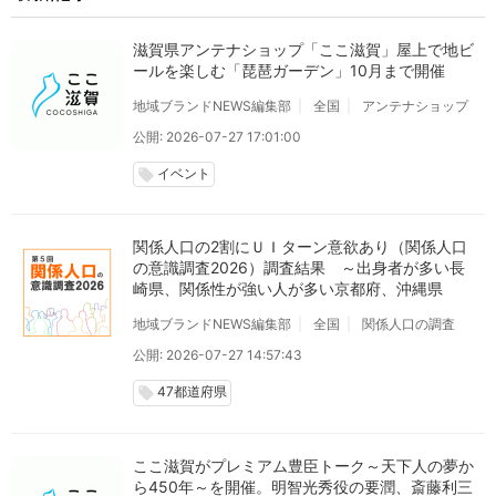
滋賀県アンテナショップ「ここ滋賀」屋上で地ビ
ールを楽しむ「琵琶ガーデン」10月まで開催
地域ブランドNEWS編集部
全国
アンテナショップ
公開: 2026-07-27 17:01:00
イベント
local_offer
関係人口の2割にＵＩターン意欲あり（関係人口
の意識調査2026）調査結果 ～出身者が多い長
崎県、関係性が強い人が多い京都府、沖縄県
地域ブランドNEWS編集部
全国
関係人口の調査
公開: 2026-07-27 14:57:43
47都道府県
local_offer
ここ滋賀がプレミアム豊臣トーク～天下人の夢か
ら450年～を開催。明智光秀役の要潤、斎藤利三