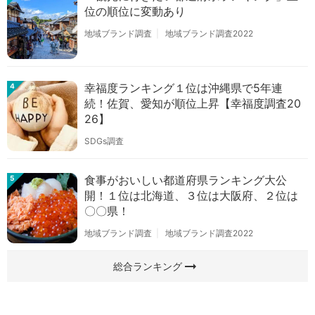
位の順位に変動あり
地域ブランド調査
地域ブランド調査2022
幸福度ランキング１位は沖縄県で5年連
4
続！佐賀、愛知が順位上昇【幸福度調査20
26】
SDGs調査
食事がおいしい都道府県ランキング大公
5
開！１位は北海道、３位は大阪府、２位は
〇〇県！
地域ブランド調査
地域ブランド調査2022
arrow_right_alt
総合ランキング