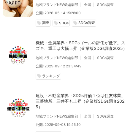
地域ブランドNEWS編集部
全国
SDGs調査
公開: 2026-05-14 15:28:00
調査
SDGs調査
local_offer
local_offer
local_offer
SDGs
機械・金属業界・SDGsゴールの評価が低下。ス
ズキ、重工は大幅上昇（企業版SDGs調査2025）
地域ブランドNEWS編集部
全国
SDGs調査
公開: 2025-09-12 23:34:49
ランキング
local_offer
建設・不動産業界・SDGs評価１位は住友林業。
三菱地所、三井不も上昇（企業版SDGs調査202
5）
地域ブランドNEWS編集部
全国
SDGs調査
公開: 2025-09-08 19:45:10