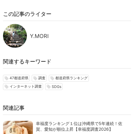
この記事のライター
Y.MORI
関連するキーワード
47都道府県
調査
都道府県ランキング
local_offer
local_offer
local_offer
インターネット調査
local_offer
local_offer
SDGs
関連記事
幸福度ランキング１位は沖縄県で5年連続！佐
賀、愛知が順位上昇【幸福度調査2026】