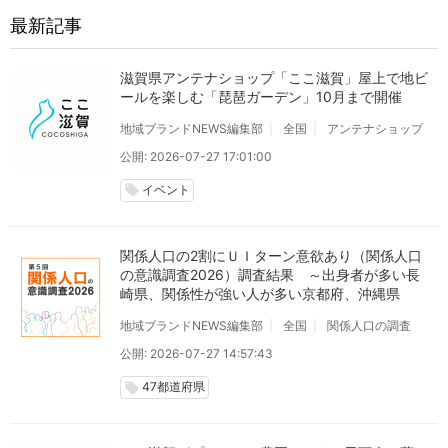
最新記事
滋賀県アンテナショップ「ここ滋賀」屋上で地ビ
ールを楽しむ「琵琶ガーデン」10月まで開催
地域ブランドNEWS編集部
全国
アンテナショップ
公開: 2026-07-27 17:01:00
イベント
local_offer
関係人口の2割にＵＩターン意欲あり（関係人口
の意識調査2026）調査結果 ～出身者が多い長
崎県、関係性が強い人が多い京都府、沖縄県
地域ブランドNEWS編集部
全国
関係人口の調査
公開: 2026-07-27 14:57:43
47都道府県
local_offer