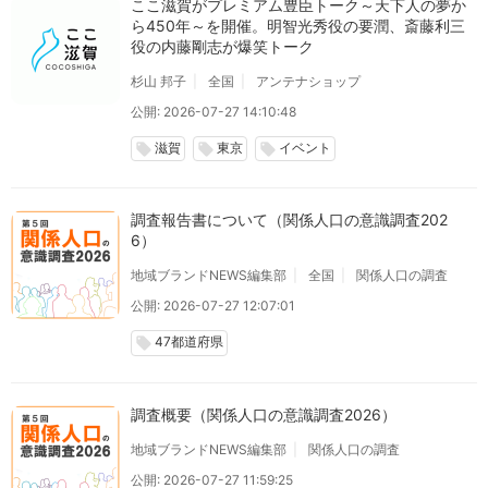
ここ滋賀がプレミアム豊臣トーク～天下人の夢か
ら450年～を開催。明智光秀役の要潤、斎藤利三
役の内藤剛志が爆笑トーク
杉山 邦子
全国
アンテナショップ
公開: 2026-07-27 14:10:48
滋賀
東京
イベント
local_offer
local_offer
local_offer
調査報告書について（関係人口の意識調査202
6）
地域ブランドNEWS編集部
全国
関係人口の調査
公開: 2026-07-27 12:07:01
47都道府県
local_offer
調査概要（関係人口の意識調査2026）
地域ブランドNEWS編集部
関係人口の調査
公開: 2026-07-27 11:59:25