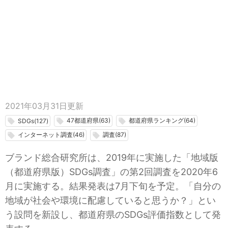
2021年03月31日
更新
47都道府県(63)
都道府県ランキング(64)
local_offer
local_offer
local_offer
SDGs(127)
インターネット調査(46)
調査(87)
local_offer
local_offer
ブランド総合研究所は、2019年に実施した「地域版
（都道府県版）SDGs調査」の第2回調査を2020年6
月に実施する。結果発表は7月下旬を予定。「自分の
地域が社会や環境に配慮していると思うか？」とい
う設問を新設し、都道府県のSDGs評価指数として発