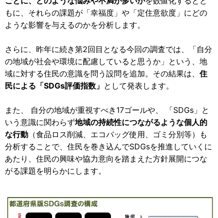
ごとに、どのような悩みや不満が多いか
を数値化するとと
もに、それらの課題が「幸福度」や「定住意欲度」にどの
ような影響を与えるのかを分析します。
さらに、昨年に続き第2回目となる今回の調査では、「自分
の地域が社会や環境に配慮していると思うか」という、地
域に対する住民の意識を問う設問を追加。その結果は、
住
民による「SDGs評価指数」
として発表します。
また、 自分の地域が重視すべき17ゴールや、 「SDGs」と
いう意識に関わらず
地域の持続性につながるような個人的
な行動
（食品ロス削減、エコバッグ使用、ゴミ分別等）も
分析することで、住民を巻き込んでSDGsを推進していくに
あたり、住民の興味や協力意向を踏まえた方針展開につな
がる課題を明らかにします。