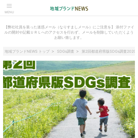
MENU
【弊社社員を装った迷惑メール（なりすましメール）にご注意を】 添付ファイ
ルの開封や記載ＵＲＬへのアクセスを行わず、メールを削除していただくよう
お願い致します。
地域ブランドNEWS トップ
SDGs調査
第2回都道府県版SDGs調査2020