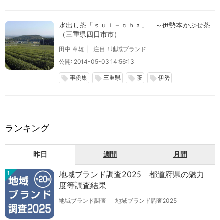
水出し茶「ｓｕｉ－ｃｈａ」 ～伊勢本かぶせ茶
（三重県四日市市）
田中 章雄
注目！地域ブランド
公開: 2014-05-03 14:56:13
事例集
三重県
茶
伊勢
local_offer
local_offer
local_offer
local_offer
ランキング
昨日
週間
月間
地域ブランド調査2025 都道府県の魅力
1
度等調査結果
地域ブランド調査
地域ブランド調査2025