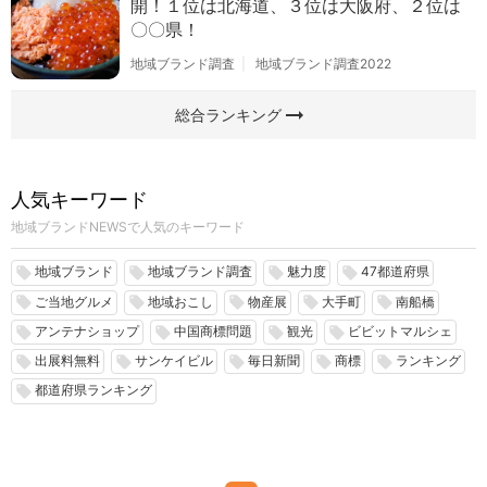
開！１位は北海道、３位は大阪府、２位は
〇〇県！
地域ブランド調査
地域ブランド調査2022
arrow_right_alt
総合ランキング
人気キーワード
地域ブランドNEWSで人気のキーワード
地域ブランド
地域ブランド調査
魅力度
47都道府県
local_offer
local_offer
local_offer
local_offer
ご当地グルメ
地域おこし
物産展
大手町
南船橋
local_offer
local_offer
local_offer
local_offer
local_offer
アンテナショップ
中国商標問題
観光
ビビットマルシェ
local_offer
local_offer
local_offer
local_offer
出展料無料
サンケイビル
毎日新聞
商標
ランキング
local_offer
local_offer
local_offer
local_offer
local_offer
都道府県ランキング
local_offer