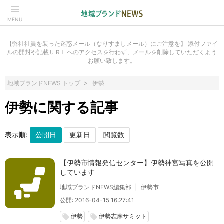
MENU
【弊社社員を装った迷惑メール（なりすましメール）にご注意を】 添付ファイ
ルの開封や記載ＵＲＬへのアクセスを行わず、メールを削除していただくよう
お願い致します。
地域ブランドNEWS トップ
伊勢
伊勢に関する記事
表示順:
【伊勢市情報発信センター】伊勢神宮写真を公開
しています
地域ブランドNEWS編集部
伊勢市
公開: 2016-04-15 16:27:41
伊勢
伊勢志摩サミット
local_offer
local_offer