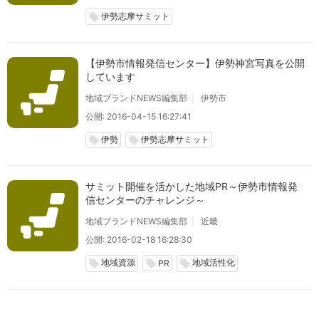
伊勢志摩サミット
local_offer
【伊勢市情報発信センター】伊勢神宮写真を公開
しています
地域ブランドNEWS編集部
伊勢市
公開: 2016-04-15 16:27:41
伊勢
伊勢志摩サミット
local_offer
local_offer
サミット開催を活かした地域PR～伊勢市情報発
信センターのチャレンジ～
地域ブランドNEWS編集部
近畿
公開: 2016-02-18 16:28:30
地域資源
地域活性化
local_offer
local_offer
local_offer
PR