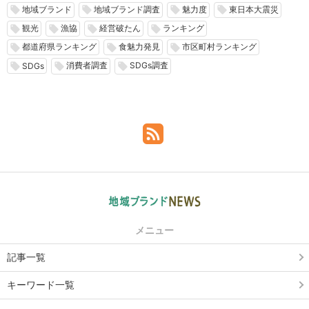
地域ブランド
地域ブランド調査
魅力度
東日本大震災
local_offer
local_offer
local_offer
local_offer
観光
漁協
経営破たん
ランキング
local_offer
local_offer
local_offer
local_offer
都道府県ランキング
食魅力発見
市区町村ランキング
local_offer
local_offer
local_offer
消費者調査
SDGs調査
local_offer
local_offer
local_offer
SDGs
メニュー
記事一覧
キーワード一覧