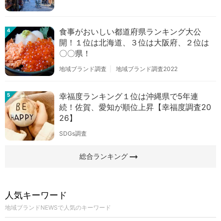
食事がおいしい都道府県ランキング大公
4
開！１位は北海道、３位は大阪府、２位は
〇〇県！
地域ブランド調査
地域ブランド調査2022
幸福度ランキング１位は沖縄県で5年連
5
続！佐賀、愛知が順位上昇【幸福度調査20
26】
SDGs調査
arrow_right_alt
総合ランキング
人気キーワード
地域ブランドNEWSで人気のキーワード