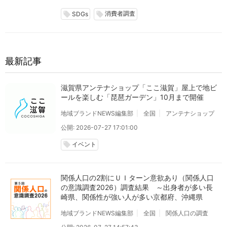
消費者調査
local_offer
local_offer
SDGs
最新記事
滋賀県アンテナショップ「ここ滋賀」屋上で地ビ
ールを楽しむ「琵琶ガーデン」10月まで開催
地域ブランドNEWS編集部
全国
アンテナショップ
公開: 2026-07-27 17:01:00
イベント
local_offer
関係人口の2割にＵＩターン意欲あり（関係人口
の意識調査2026）調査結果 ～出身者が多い長
崎県、関係性が強い人が多い京都府、沖縄県
地域ブランドNEWS編集部
全国
関係人口の調査