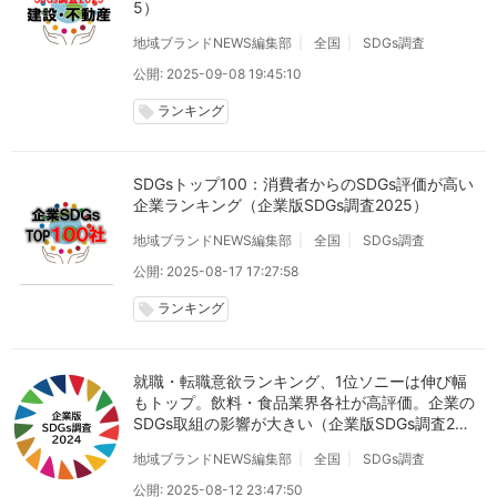
5）
地域ブランドNEWS編集部
全国
SDGs調査
公開: 2025-09-08 19:45:10
ランキング
local_offer
SDGsトップ100：消費者からのSDGs評価が高い
企業ランキング（企業版SDGs調査2025）
地域ブランドNEWS編集部
全国
SDGs調査
公開: 2025-08-17 17:27:58
ランキング
local_offer
就職・転職意欲ランキング、1位ソニーは伸び幅
もトップ。飲料・食品業界各社が高評価。企業の
SDGs取組の影響が大きい（企業版SDGs調査202
4）
地域ブランドNEWS編集部
全国
SDGs調査
公開: 2025-08-12 23:47:50