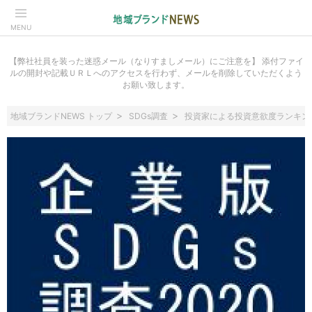
MENU
【弊社社員を装った迷惑メール（なりすましメール）にご注意を】 添付ファイ
ルの開封や記載ＵＲＬへのアクセスを行わず、メールを削除していただくよう
お願い致します。
地域ブランドNEWS トップ
SDGs調査
投資家による投資意欲度ランキン