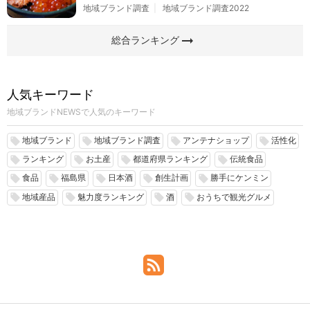
地域ブランド調査
地域ブランド調査2022
arrow_right_alt
総合ランキング
人気キーワード
地域ブランドNEWSで人気のキーワード
地域ブランド
地域ブランド調査
アンテナショップ
活性化
local_offer
local_offer
local_offer
local_offer
ランキング
お土産
都道府県ランキング
伝統食品
local_offer
local_offer
local_offer
local_offer
食品
福島県
日本酒
創生計画
勝手にケンミン
local_offer
local_offer
local_offer
local_offer
local_offer
地域産品
魅力度ランキング
酒
おうちで観光グルメ
local_offer
local_offer
local_offer
local_offer