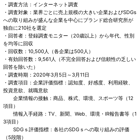
・調査方法：インターネット調査
・調査対象：業界ごとに売上規模の大きい企業およびSDGs
への取り組みが盛んな企業を中心にブランド総合研究所が
独自に210社を選定
・回答者：登録調査モニター（20歳以上）から年代、性別
を均等に回収
・回収数：10,500人（各企業は500人）
・有効回答数：9,561人（不完全回答および信頼性の乏しい
回答を除いた）
・調査時期：2020年3月5日～3月11日
・調査項目：企業評価指標：認知度、好感度、利用経験、
投資意欲、就職意欲
企業情報の接触：商品、株式、環境、スポーツ等（12
項目）
情報入手経路：TV、新聞、Web、環境・IR報告書等（1
3項目）
SDGｓ評価指標：各社のSDGｓへの取り組みの評価
（5段階）