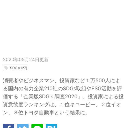
2020年05月24日
更新
local_offer
SDGs(127)
消費者やビジネスマン、投資家など１万500人によ
る国内の有力企業210社のSDGs取組やESG活動を評
価する「企業版SDGｓ調査2020」。投資家による投
資意欲度ランキングは、１位キユーピー、２位イオ
ン、３位トヨタ自動車という結果に。