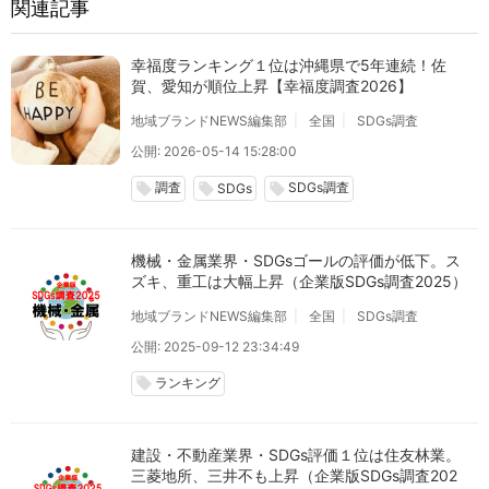
関連記事
幸福度ランキング１位は沖縄県で5年連続！佐
賀、愛知が順位上昇【幸福度調査2026】
地域ブランドNEWS編集部
全国
SDGs調査
公開: 2026-05-14 15:28:00
調査
SDGs調査
local_offer
local_offer
local_offer
SDGs
機械・金属業界・SDGsゴールの評価が低下。ス
ズキ、重工は大幅上昇（企業版SDGs調査2025）
地域ブランドNEWS編集部
全国
SDGs調査
公開: 2025-09-12 23:34:49
ランキング
local_offer
建設・不動産業界・SDGs評価１位は住友林業。
三菱地所、三井不も上昇（企業版SDGs調査202