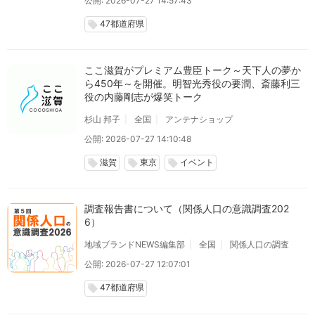
公開: 2026-07-27 14:57:43
47都道府県
local_offer
ここ滋賀がプレミアム豊臣トーク～天下人の夢か
ら450年～を開催。明智光秀役の要潤、斎藤利三
役の内藤剛志が爆笑トーク
杉山 邦子
全国
アンテナショップ
公開: 2026-07-27 14:10:48
滋賀
東京
イベント
local_offer
local_offer
local_offer
調査報告書について（関係人口の意識調査202
6）
地域ブランドNEWS編集部
全国
関係人口の調査
公開: 2026-07-27 12:07:01
47都道府県
local_offer