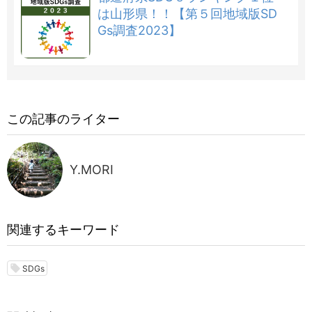
は山形県！！【第５回地域版SD
Gs調査2023】
この記事のライター
Y.MORI
関連するキーワード
local_offer
SDGs