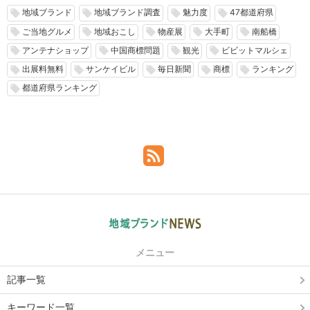
地域ブランド
地域ブランド調査
魅力度
47都道府県
local_offer
local_offer
local_offer
local_offer
ご当地グルメ
地域おこし
物産展
大手町
南船橋
local_offer
local_offer
local_offer
local_offer
local_offer
アンテナショップ
中国商標問題
観光
ビビットマルシェ
local_offer
local_offer
local_offer
local_offer
出展料無料
サンケイビル
毎日新聞
商標
ランキング
local_offer
local_offer
local_offer
local_offer
local_offer
都道府県ランキング
local_offer
メニュー
記事一覧
キーワード一覧