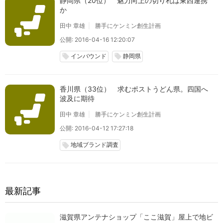
静岡県（20位） 魅力向上の切り札は東西連携
か
田中 章雄
勝手にケンミン創生計画
公開: 2016-04-16 12:20:07
インバウンド
静岡県
local_offer
local_offer
香川県（33位） 求むポストうどん県。四国へ
波及に期待
田中 章雄
勝手にケンミン創生計画
公開: 2016-04-12 17:27:18
地域ブランド調査
local_offer
最新記事
滋賀県アンテナショップ「ここ滋賀」屋上で地ビ