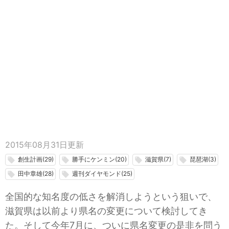
2015年08月31日
更新
創生計画(29)
勝手にケンミン(20)
滋賀県(7)
琵琶湖(3)
local_offer
local_offer
local_offer
local_offer
田中章雄(28)
週刊ダイヤモンド(25)
local_offer
local_offer
全国的な知名度の低さを解消しようという狙いで、
滋賀県は以前より県名の変更について検討してき
た。そして今年7月に、ついに県名変更の是非を問う