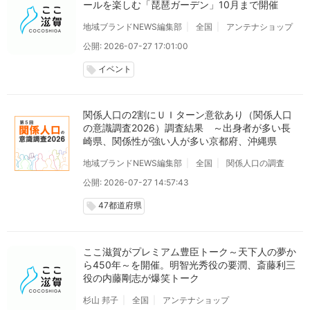
ールを楽しむ「琵琶ガーデン」10月まで開催
地域ブランドNEWS編集部
全国
アンテナショップ
公開: 2026-07-27 17:01:00
イベント
local_offer
関係人口の2割にＵＩターン意欲あり（関係人口
の意識調査2026）調査結果 ～出身者が多い長
崎県、関係性が強い人が多い京都府、沖縄県
地域ブランドNEWS編集部
全国
関係人口の調査
公開: 2026-07-27 14:57:43
47都道府県
local_offer
ここ滋賀がプレミアム豊臣トーク～天下人の夢か
ら450年～を開催。明智光秀役の要潤、斎藤利三
役の内藤剛志が爆笑トーク
杉山 邦子
全国
アンテナショップ