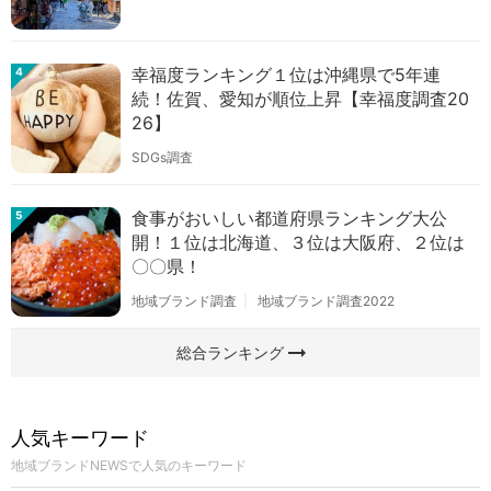
幸福度ランキング１位は沖縄県で5年連
4
続！佐賀、愛知が順位上昇【幸福度調査20
26】
SDGs調査
食事がおいしい都道府県ランキング大公
5
開！１位は北海道、３位は大阪府、２位は
〇〇県！
地域ブランド調査
地域ブランド調査2022
arrow_right_alt
総合ランキング
人気キーワード
地域ブランドNEWSで人気のキーワード