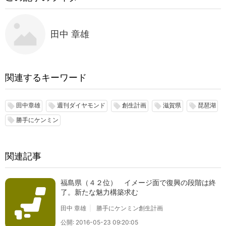
田中 章雄
関連するキーワード
田中章雄
週刊ダイヤモンド
創生計画
滋賀県
琵琶湖
local_offer
local_offer
local_offer
local_offer
local_offer
勝手にケンミン
local_offer
関連記事
福島県（４２位） イメージ面で復興の段階は終
了。新たな魅力構築求む
田中 章雄
勝手にケンミン創生計画
公開: 2016-05-23 09:20:05