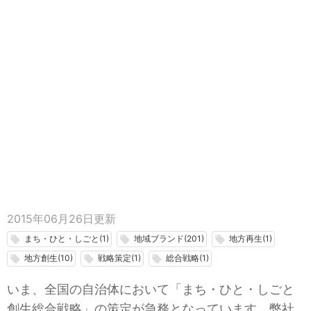
2015年06月26日
更新
まち・ひと・しごと(1)
地域ブランド(201)
地方再生(1)
local_offer
local_offer
local_offer
地方創生(10)
戦略策定(1)
総合戦略(1)
local_offer
local_offer
local_offer
いま、全国の自治体において「まち・ひと・しごと
創生総合戦略」の策定が急務となっています。弊社