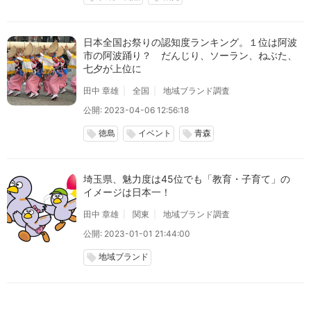
日本全国お祭りの認知度ランキング。１位は阿波
市の阿波踊り？ だんじり、ソーラン、ねぶた、
七夕が上位に
田中 章雄
全国
地域ブランド調査
公開: 2023-04-06 12:56:18
徳島
イベント
青森
local_offer
local_offer
local_offer
埼玉県、魅力度は45位でも「教育・子育て」の
イメージは日本一！
田中 章雄
関東
地域ブランド調査
公開: 2023-01-01 21:44:00
地域ブランド
local_offer