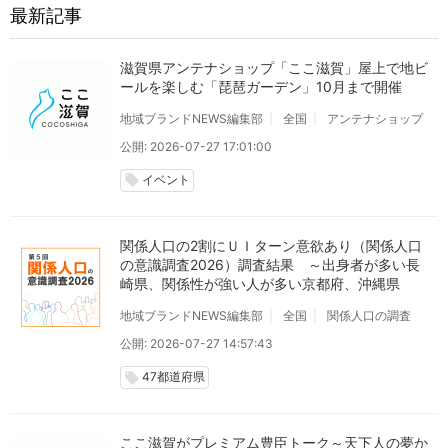
最新記事
滋賀県アンテナショップ「ここ滋賀」屋上で地ビ
ールを楽しむ「琵琶ガーデン」10月まで開催
地域ブランドNEWS編集部
全国
アンテナショップ
公開: 2026-07-27 17:01:00
イベント
local_offer
関係人口の2割にＵＩターン意欲あり（関係人口
の意識調査2026）調査結果 ～出身者が多い長
崎県、関係性が強い人が多い京都府、沖縄県
地域ブランドNEWS編集部
全国
関係人口の調査
公開: 2026-07-27 14:57:43
47都道府県
local_offer
ここ滋賀がプレミアム豊臣トーク～天下人の夢か