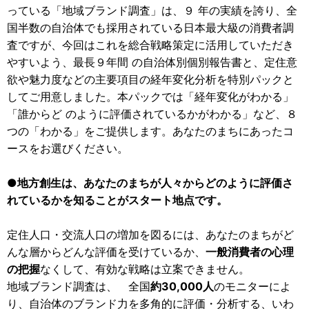
っている「地域ブランド調査」は、９ 年の実績を誇り、全
国半数の自治体でも採用されている日本最大級の消費者調
査ですが、今回はこれを総合戦略策定に活用していただき
やすいよう、最長９年間 の自治体別個別報告書と、定住意
欲や魅力度などの主要項目の経年変化分析を特別パックと
してご用意しました。本パックでは「経年変化がわかる」
「誰からど のように評価されているかがわかる」など、８
つの「わかる」をご提供します。あなたのまちにあったコ
ースをお選びください。
●地方創生は、あなたのまちが人々からどのように評価さ
れているかを知ることがスタート地点です。
定住人口・交流人口の増加を図るには、あなたのまちがど
んな層からどんな評価を受けているか、
一般消費者の心理
の把握
なくして、有効な戦略は立案できません。
地域ブランド調査は、 全国
約30,000人
のモニターによ
り、自治体のブランド力を多角的に評価・分析する、いわ