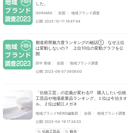
した。
ISHIHARA
全国
地域ブランド調査
公開: 2023-10-11 16:47:44
都道府県魅力度ランキングの秘話① なぜ上位
は変動しないの？ 上位10位の変動グラフを公
開
田中 章雄
全国
地域ブランド調査
公開: 2023-08-07 09:56:00
「伝統工芸」の定義が変わる!? 購入したい伝統
工芸品や地場産業品ランキング。１位は今治タオ
ル、２位は鯖江メガネ
地域ブランドNEWS編集部
全国
地域ブランド調査
公開: 2023-04-19 17:24:53
伝統工芸品
観光
local_offer
local_offer