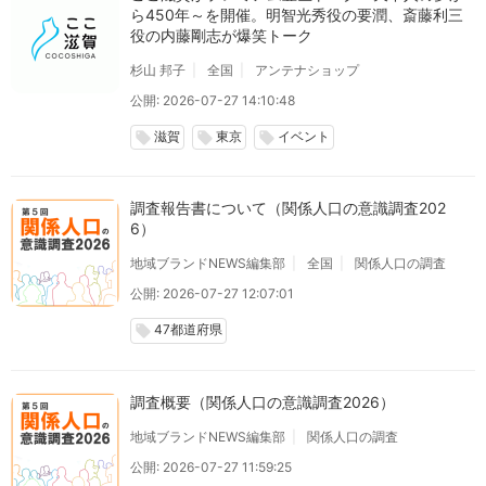
ら450年～を開催。明智光秀役の要潤、斎藤利三
役の内藤剛志が爆笑トーク
杉山 邦子
全国
アンテナショップ
公開: 2026-07-27 14:10:48
滋賀
東京
イベント
local_offer
local_offer
local_offer
調査報告書について（関係人口の意識調査202
6）
地域ブランドNEWS編集部
全国
関係人口の調査
公開: 2026-07-27 12:07:01
47都道府県
local_offer
調査概要（関係人口の意識調査2026）
地域ブランドNEWS編集部
関係人口の調査
公開: 2026-07-27 11:59:25