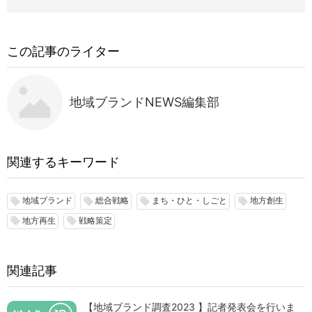
この記事のライター
地域ブランドNEWS編集部
関連するキーワード
地域ブランド
総合戦略
まち・ひと・しごと
地方創生
local_offer
local_offer
local_offer
local_offer
地方再生
戦略策定
local_offer
local_offer
関連記事
【地域ブランド調査2023 】記者発表会を行いま