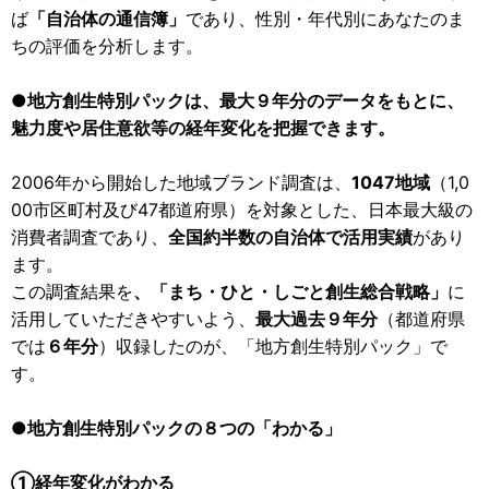
ば
「自治体の通信簿」
であり、性別・年代別にあなたのま
ちの評価を分析します。
●地方創生特別パックは、最大９年分のデータをもとに、
魅力度や居住意欲等の経年変化を把握できます。
2006年から開始した地域ブランド調査は、
1047地域
（1,0
00市区町村及び47都道府県）を対象とした、日本最大級の
消費者調査であり、
全国約半数の自治体で活用実績
があり
ます。
この調査結果を
、「まち・ひと・しごと創生総合戦略」
に
活用していただきやすいよう、
最大過去９年分
（都道府県
では
６年分
）収録したのが、「地方創生特別パック」で
す。
●地方創生特別パックの８つの「わかる」
①経年変化がわかる