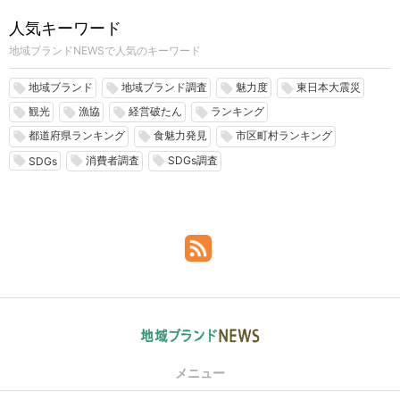
人気キーワード
地域ブランドNEWSで人気のキーワード
地域ブランド
地域ブランド調査
魅力度
東日本大震災
local_offer
local_offer
local_offer
local_offer
観光
漁協
経営破たん
ランキング
local_offer
local_offer
local_offer
local_offer
都道府県ランキング
食魅力発見
市区町村ランキング
local_offer
local_offer
local_offer
消費者調査
SDGs調査
local_offer
local_offer
local_offer
SDGs
メニュー