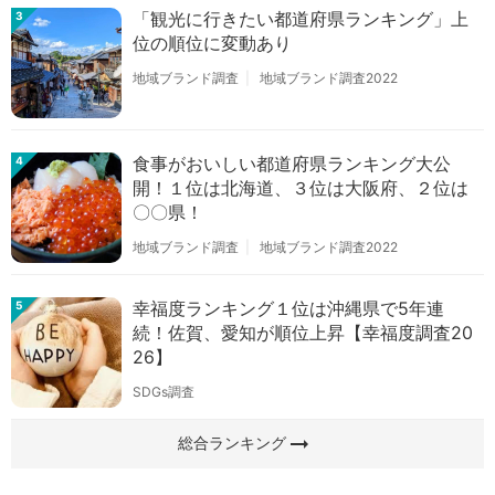
「観光に行きたい都道府県ランキング」上
3
位の順位に変動あり
地域ブランド調査
地域ブランド調査2022
食事がおいしい都道府県ランキング大公
4
開！１位は北海道、３位は大阪府、２位は
〇〇県！
地域ブランド調査
地域ブランド調査2022
幸福度ランキング１位は沖縄県で5年連
5
続！佐賀、愛知が順位上昇【幸福度調査20
26】
SDGs調査
arrow_right_alt
総合ランキング