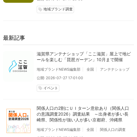
地域ブランド調査
local_offer
最新記事
滋賀県アンテナショップ「ここ滋賀」屋上で地ビ
ールを楽しむ「琵琶ガーデン」10月まで開催
地域ブランドNEWS編集部
全国
アンテナショップ
公開: 2026-07-27 17:01:00
イベント
local_offer
関係人口の2割にＵＩターン意欲あり（関係人口
の意識調査2026）調査結果 ～出身者が多い長
崎県、関係性が強い人が多い京都府、沖縄県
地域ブランドNEWS編集部
全国
関係人口の調査