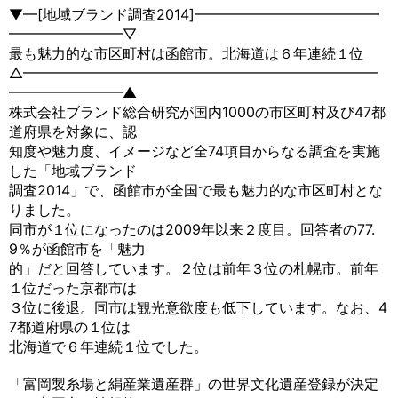
▼━[地域ブランド調査2014]━━━━━━━━━━━━━
━━━━━━━━▽
最も魅力的な市区町村は函館市。北海道は６年連続１位
△━━━━━━━━━━━━━━━━━━━━━━━━━
━━━━━━━━▲
株式会社ブランド総合研究が国内1000の市区町村及び47都
道府県を対象に、認
知度や魅力度、イメージなど全74項目からなる調査を実施
した「地域ブランド
調査2014」で、函館市が全国で最も魅力的な市区町村とな
りました。
同市が１位になったのは2009年以来２度目。回答者の77.
9％が函館市を「魅力
的」だと回答しています。２位は前年３位の札幌市。前年
１位だった京都市は
３位に後退。同市は観光意欲度も低下しています。なお、4
7都道府県の１位は
北海道で６年連続１位でした。
「富岡製糸場と絹産業遺産群」の世界文化遺産登録が決定