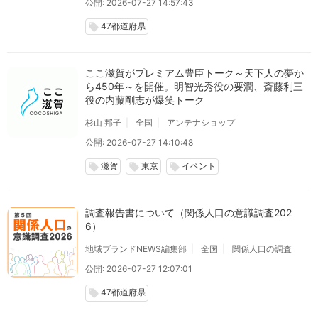
公開: 2026-07-27 14:57:43
47都道府県
local_offer
ここ滋賀がプレミアム豊臣トーク～天下人の夢か
ら450年～を開催。明智光秀役の要潤、斎藤利三
役の内藤剛志が爆笑トーク
杉山 邦子
全国
アンテナショップ
公開: 2026-07-27 14:10:48
滋賀
東京
イベント
local_offer
local_offer
local_offer
調査報告書について（関係人口の意識調査202
6）
地域ブランドNEWS編集部
全国
関係人口の調査
公開: 2026-07-27 12:07:01
47都道府県
local_offer