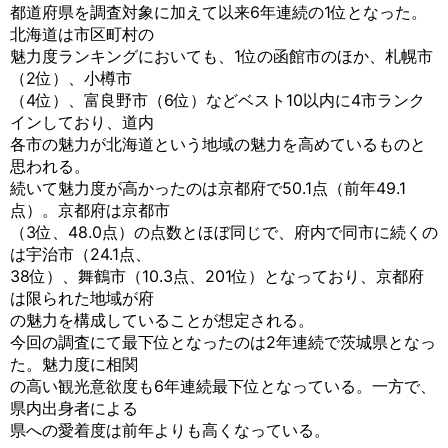
都道府県を調査対象に加えて以来6年連続の1位となった。
北海道は市区町村の
魅力度ランキングにおいても、1位の函館市のほか、札幌市
（2位）、小樽市
（4位）、富良野市（6位）などベスト10以内に4市ランク
インしており、道内
各市の魅力が北海道という地域の魅力を高めているものと
思われる。
続いて魅力度が高かったのは京都府で50.1点（前年49.1
点）。京都府は京都市
（3位、48.0点）の点数とほぼ同じで、府内で同市に続くの
は宇治市（24.1点、
38位）、舞鶴市（10.3点、201位）となっており、京都府
は限られた地域が府
の魅力を構成していることが想定される。
今回の調査にて最下位となったのは2年連続で茨城県となっ
た。魅力度に相関
の高い観光意欲度も6年連続最下位となっている。一方で、
県内出身者による
県への愛着度は前年よりも高くなっている。