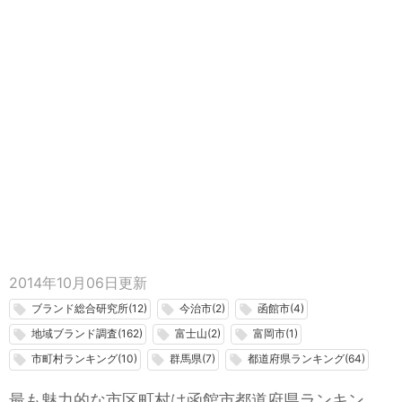
2014年10月06日
更新
ブランド総合研究所(12)
今治市(2)
函館市(4)
local_offer
local_offer
local_offer
地域ブランド調査(162)
富士山(2)
富岡市(1)
local_offer
local_offer
local_offer
市町村ランキング(10)
群馬県(7)
都道府県ランキング(64)
local_offer
local_offer
local_offer
最も魅力的な市区町村は函館市都道府県ランキン