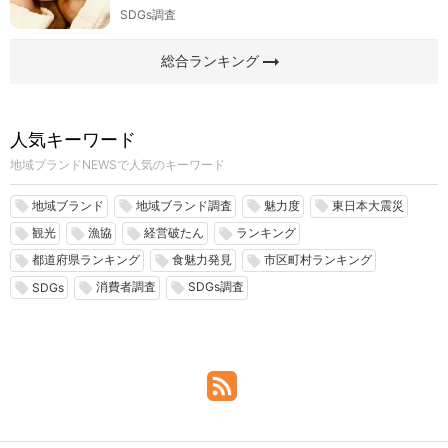
SDGs調査
arrow_right_alt
総合ランキング
人気キーワード
地域ブランドNEWSで人気のキーワード
地域ブランド
地域ブランド調査
魅力度
東日本大震災
local_offer
local_offer
local_offer
local_offer
観光
漁協
経営破たん
ランキング
local_offer
local_offer
local_offer
local_offer
都道府県ランキング
食魅力発見
市区町村ランキング
local_offer
local_offer
local_offer
消費者調査
SDGs調査
local_offer
local_offer
local_offer
SDGs