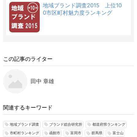
地域ブランド調査2015 上位10
0市区町村魅力度ランキング
この記事のライター
田中 章雄
関連するキーワード
地域ブランド調査
ブランド総合研究所
都道府県ランキング
local_offer
local_offer
local_offer
市町村ランキング
函館市
富岡市
群馬県
富士山
local_offer
local_offer
local_offer
local_offer
local_offer