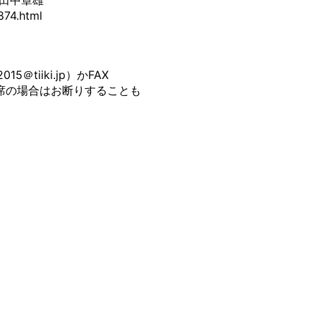
田中章雄
874.html
tiiki.jp）かFAX
（満席の場合はお断りすることも