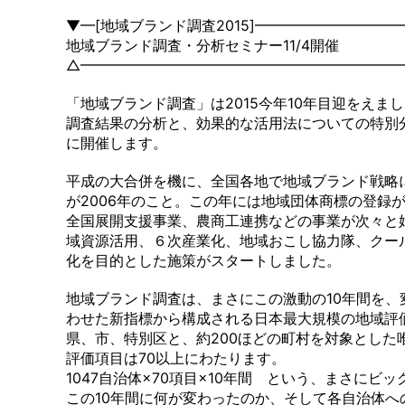
▼━[地域ブランド調査2015]━━━━━━━━━
地域ブランド調査・分析セミナー11/4開催
△━━━━━━━━━━━━━━━━━━━━━━
「地域ブランド調査」は2015今年10年目迎をえま
調査結果の分析と、効果的な活用法についての特別分
に開催します。
平成の大合併を機に、全国各地で地域ブランド戦略
が2006年のこと。この年には地域団体商標の登録が
全国展開支援事業、農商工連携などの事業が次々と
域資源活用、６次産業化、地域おこし協力隊、クー
化を目的とした施策がスタートしました。
地域ブランド調査は、まさにこの激動の10年間を、
わせた新指標から構成される日本最大規模の地域評
県、市、特別区と、約200ほどの町村を対象とした
評価項目は70以上にわたります。
1047自治体×70項目×10年間 という、まさにビ
この10年間に何が変わったのか、そして各自治体へ