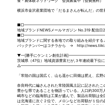
食・農体験ネットワーク 会員募集中（会費無料）
横浜市金沢産業団地で「だるまさんが転んだ」の世
■□━━━━━━━━━━━━━━━━━━━━━
地域ブランドNEWSメールマガジン No.319 配信日201
■□━━━━━━━━━━━━━━━━━━━━━
地域ブランドに関する各地での取り組みを紹介する
バックナンバーはコチラから → http://news.tiiki.j
▼━[勝手にケンミン創生計画]━━━━━━━━━
茨城県（47位）地域資源豊富だが,３年連続最下位に
△━━━━━━━━━━━━━━━━━━━━━━
「常陸の国は国広く、山も遥かに田畑は肥え、広野
奈良時代に編さんされた常陸国風土記に記されたこ
豊かな県であることを物語っている。人口約300万
嶋市などの臨海部は工業が盛んで、製品出荷額は全
は北海道に次ぐ２位で、メロンなど出荷額が１位の