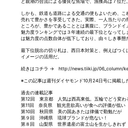
と親潮の合流による優良な魚場で、漁獲高は７位だ
しかも、鉄道も道路による交通の便もよいため、こ
売れて豊かさを享受してきた。実際、一人当たりの
ところが、豊かであることとは裏腹に、ブランドイ
魅力度ランキングでは３年連続の最下位となってしま
は魅力度の点数自体が低下しており、由々しき事態
最下位脱出の切り札は、西日本対策と、例えばつく
イメージの活用だ。
続きはコチラ → http://news.tiiki.jp/06_column/ke
※この記事は週刊ダイヤモンド10月24日号に掲載し
過去の連載記事
第12回 東京都 人気は西高東低。五輪でどう変わる？
第11回 奈良県 観光意欲高いが食への評価が低い 
第10回 秋田県 美の国あきたは律儀で勤勉だが 
第９回 沖縄県 琉球ブランドが危ない！ （
第８回 山梨県 世界遺産の富士山を生かしきれず 