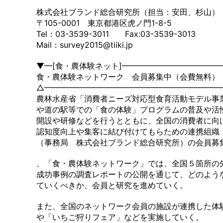
株式会社ブランド総合研究所（担当：安田、杉山）
〒105-0001 東京都港区虎ノ門1-8-5
Tel：03-3539-3011 Fax:03-3539-3013
Mail：survey2015@tiiki.jp
▼━[食・農体験ネット]━━━━━━━━━━━━
食・農体験ネットワーク 会員募集中（会費無料）
△━━━━━━━━━━━━━━━━━━━━━━
農林水産省「消費者ニーズ対応型食育活動モデル事
や道の駅等での「食の体験」プログラムの普及や活
開設や研修などを行うとともに、全国の消費者に向
認知度向上や集客に結び付けてもらための連携組織
（事務局 株式会社ブランド総合研究所）の会員募
、「食・農体験ネットワーク」では、全国５箇所の
成功事例の調査レポートの公開を通じて、どのよう
ていくべきか、会員と研究を進めていく。
また、全国のネットワーク会員の施設が連携した体験イ
や「いちご狩りフェア」などを実施していく。