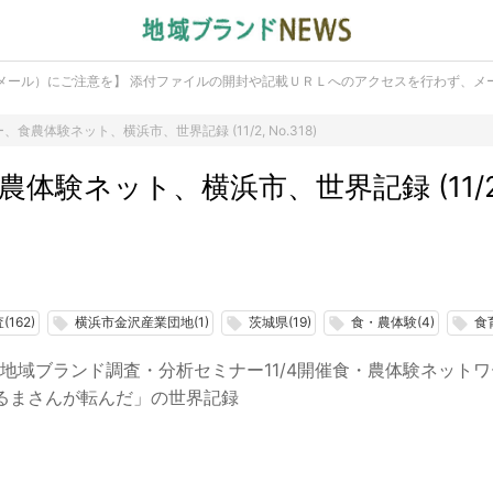
メール）にご注意を】 添付ファイルの開封や記載ＵＲＬへのアクセスを行わず、メ
食農体験ネット、横浜市、世界記録 (11/2, No.318)
体験ネット、横浜市、世界記録 (11/2,
162)
横浜市金沢産業団地(1)
茨城県(19)
食・農体験(4)
食育
local_offer
local_offer
local_offer
local_offer
に地域ブランド調査・分析セミナー11/4開催食・農体験ネッ
るまさんが転んだ」の世界記録