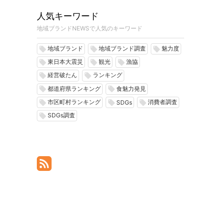
人気キーワード
地域ブランドNEWSで人気のキーワード
地域ブランド
地域ブランド調査
魅力度
local_offer
local_offer
local_offer
東日本大震災
観光
漁協
local_offer
local_offer
local_offer
経営破たん
ランキング
local_offer
local_offer
都道府県ランキング
食魅力発見
local_offer
local_offer
市区町村ランキング
消費者調査
local_offer
local_offer
local_offer
SDGs
SDGs調査
local_offer