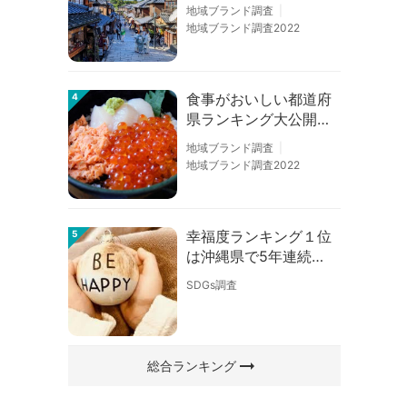
の順位に変動あり
地域ブランド調査
地域ブランド調査2022
食事がおいしい都道府
4
県ランキング大公開！
１位は北海道、３位は
地域ブランド調査
大阪府、２位は〇〇
地域ブランド調査2022
県！
幸福度ランキング１位
5
は沖縄県で5年連続！
佐賀、愛知が順位上昇
SDGs調査
【幸福度調査2026】
arrow_right_alt
総合ランキング