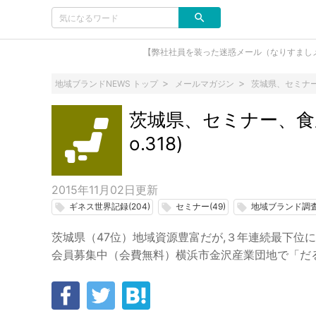
【弊社社員を装った迷惑メール（なりすまし
地域ブランドNEWS トップ
メールマガジン
茨城県、セミナー、
茨城県、セミナー、食農
o.318)
2015年11月02日
更新
ギネス世界記録(204)
セミナー(49)
地域ブランド調査(
local_offer
local_offer
local_offer
茨城県（47位）地域資源豊富だが,３年連続最下位
会員募集中（会費無料）横浜市金沢産業団地で「だ