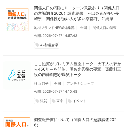
関係人口の2割にＵＩターン意欲あり（関係人口
の意識調査2026）調査結果 ～出身者が多い長
崎県、関係性が強い人が多い京都府、沖縄県
地域ブランドNEWS編集部
全国
関係人口の調査
公開: 2026-07-27 14:57:43
47都道府県
local_offer
ここ滋賀がプレミアム豊臣トーク～天下人の夢か
ら450年～を開催。明智光秀役の要潤、斎藤利三
役の内藤剛志が爆笑トーク
杉山 邦子
全国
アンテナショップ
公開: 2026-07-27 14:10:48
滋賀
東京
イベント
local_offer
local_offer
local_offer
調査報告書について（関係人口の意識調査202
6）