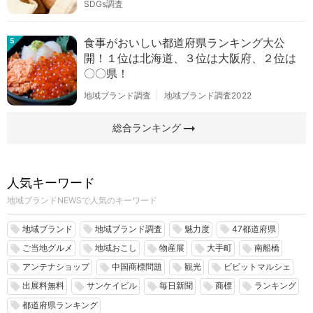
SDGs調査
食事がおいしい都道府県ランキング大公
5
開！１位は北海道、３位は大阪府、２位は
〇〇県！
地域ブランド調査
地域ブランド調査2022
arrow_right_alt
総合ランキング
人気キーワード
地域ブランドNEWSで人気のキーワード
地域ブランド
地域ブランド調査
魅力度
47都道府県
local_offer
local_offer
local_offer
local_offer
ご当地グルメ
地域おこし
物産展
大手町
南船橋
local_offer
local_offer
local_offer
local_offer
local_offer
アンテナショップ
中国商標問題
観光
ビビットマルシェ
local_offer
local_offer
local_offer
local_offer
出展料無料
サンケイビル
毎日新聞
商標
ランキング
local_offer
local_offer
local_offer
local_offer
local_offer
都道府県ランキング
local_offer