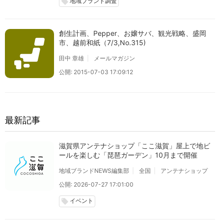
地域ブランド調査
local_offer
創生計画、Pepper、お嬢サバ、観光戦略、盛岡
市、越前和紙（7/3,No.315)
田中 章雄
メールマガジン
公開: 2015-07-03 17:09:12
最新記事
滋賀県アンテナショップ「ここ滋賀」屋上で地ビ
ールを楽しむ「琵琶ガーデン」10月まで開催
地域ブランドNEWS編集部
全国
アンテナショップ
公開: 2026-07-27 17:01:00
イベント
local_offer