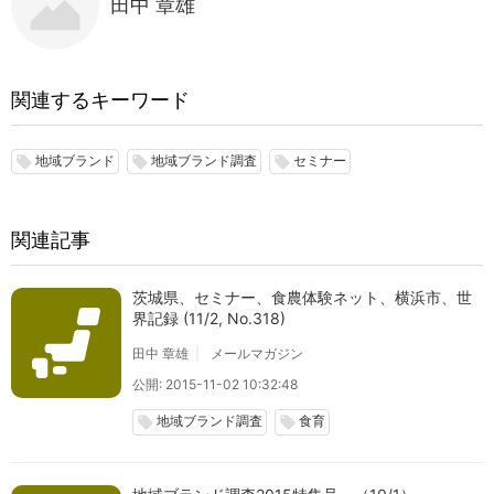
田中 章雄
関連するキーワード
地域ブランド
地域ブランド調査
セミナー
local_offer
local_offer
local_offer
関連記事
茨城県、セミナー、食農体験ネット、横浜市、世
界記録 (11/2, No.318)
田中 章雄
メールマガジン
公開: 2015-11-02 10:32:48
地域ブランド調査
食育
local_offer
local_offer