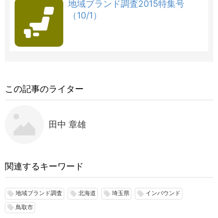
地域ブランド調査2015特集号
（10/1）
この記事のライター
田中 章雄
関連するキーワード
地域ブランド調査
北海道
埼玉県
インバウンド
local_offer
local_offer
local_offer
local_offer
鳥取市
local_offer