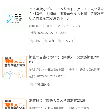
ここ滋賀がプレミアム豊臣トーク～天下人の夢か
ら450年～を開催。明智光秀役の要潤、斎藤利三
役の内藤剛志が爆笑トーク
杉山 邦子
全国
アンテナショップ
公開: 2026-07-27 14:10:48
滋賀
東京
イベント
local_offer
local_offer
local_offer
調査報告書について（関係人口の意識調査202
6）
地域ブランドNEWS編集部
全国
関係人口の調査
公開: 2026-07-27 12:07:01
47都道府県
local_offer
調査概要（関係人口の意識調査2026）
地域ブランドNEWS編集部
関係人口の調査