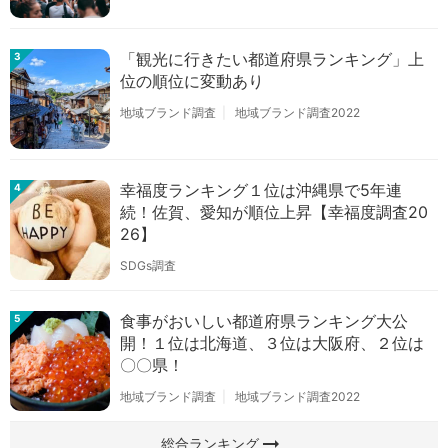
「観光に行きたい都道府県ランキング」上
3
位の順位に変動あり
地域ブランド調査
地域ブランド調査2022
幸福度ランキング１位は沖縄県で5年連
4
続！佐賀、愛知が順位上昇【幸福度調査20
26】
SDGs調査
食事がおいしい都道府県ランキング大公
5
開！１位は北海道、３位は大阪府、２位は
〇〇県！
地域ブランド調査
地域ブランド調査2022
arrow_right_alt
総合ランキング