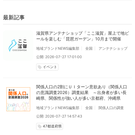
最新記事
滋賀県アンテナショップ「ここ滋賀」屋上で地ビ
ールを楽しむ「琵琶ガーデン」10月まで開催
地域ブランドNEWS編集部
全国
アンテナショップ
公開: 2026-07-27 17:01:00
イベント
local_offer
関係人口の2割にＵＩターン意欲あり（関係人口
の意識調査2026）調査結果 ～出身者が多い長
崎県、関係性が強い人が多い京都府、沖縄県
地域ブランドNEWS編集部
全国
関係人口の調査
公開: 2026-07-27 14:57:43
47都道府県
local_offer