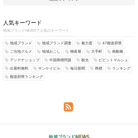
人気キーワード
地域ブランドNEWSで人気のキーワード
地域ブランド
地域ブランド調査
魅力度
47都道府県
local_offer
local_offer
local_offer
local_offer
ご当地グルメ
地域おこし
物産展
大手町
南船橋
local_offer
local_offer
local_offer
local_offer
local_offer
アンテナショップ
中国商標問題
観光
ビビットマルシェ
local_offer
local_offer
local_offer
local_offer
出展料無料
サンケイビル
毎日新聞
商標
ランキング
local_offer
local_offer
local_offer
local_offer
local_offer
都道府県ランキング
local_offer