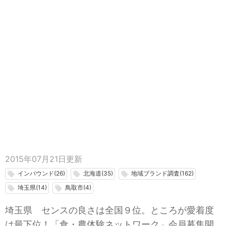
2015年07月21日
更新
インバウンド(26)
北海道(35)
地域ブランド調査(162)
local_offer
local_offer
local_offer
埼玉県(14)
鳥取市(4)
local_offer
local_offer
埼玉県 センスの良さは全国９位。ところが愛着度
は最下位！「食・農体験ネットワーク」会員募集開