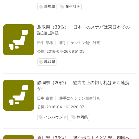
群馬県
創生計画
local_offer
local_offer
鳥取県（38位） 日本一のスナバは東日本での
認知に課題
田中 章雄
勝手にケンミン創生計画
公開: 2016-04-26 09:51:05
鳥取県
local_offer
静岡県（20位） 魅力向上の切り札は東西連携
か
田中 章雄
勝手にケンミン創生計画
公開: 2016-04-16 12:20:07
インバウンド
静岡県
local_offer
local_offer
香川県（33位） 求むポストうどん県。四国へ