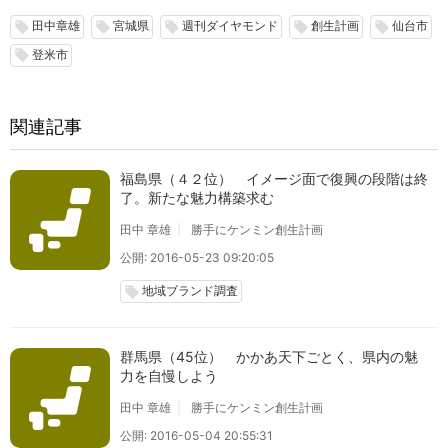
田中章雄
宮城県
週刊ダイヤモンド
創生計画
仙台市
local_offer
local_offer
local_offer
local_offer
local_offer
登米市
local_offer
関連記事
福島県（４２位） イメージ面で復興の段階は終
了。新たな魅力構築求む
田中 章雄
勝手にケンミン創生計画
公開: 2016-05-23 09:20:05
地域ブランド調査
local_offer
群馬県（45位） かかあ天下ごとく、県内の魅
力を自慢しよう
田中 章雄
勝手にケンミン創生計画
公開: 2016-05-04 20:55:31