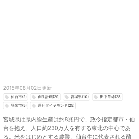
2015年08月02日
更新
仙台市(2)
創生計画(29)
宮城県(10)
田中章雄(28)
local_offer
local_offer
local_offer
local_offer
登米市(5)
週刊ダイヤモンド(25)
local_offer
local_offer
宮城県は県内総生産は約8兆円で、政令指定都市・仙
台を抱え、人口約230万人を有する東北の中心であ
る。米をはじめとする農業、仙台牛に代表される酪