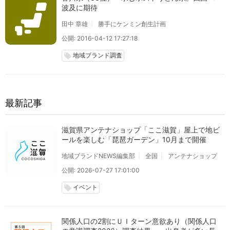
波及に期待
田中 章雄
勝手にケンミン創生計画
公開: 2016-04-12 17:27:18
地域ブランド調査
local_offer
最新記事
滋賀県アンテナショップ「ここ滋賀」屋上で地ビ
ールを楽しむ「琵琶ガーデン」10月まで開催
地域ブランドNEWS編集部
全国
アンテナショップ
公開: 2026-07-27 17:01:00
イベント
local_offer
関係人口の2割にＵＩターン意欲あり（関係人口