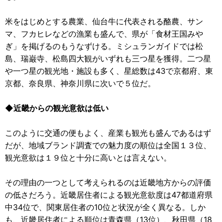
米をはじめとする農業、仙台牛に代表される酪農、サン
マ、フカヒレなどの漁業も盛んで、県が「食材王国みや
ぎ」を掲げるのもうなずける。ミシュランガイドでは松
島、瑞巌寺、松島四大観がいずれも三つ星を獲得。二つ星
や一つ星の観光地・施設も多く、星総数は43で京都府、東
京都、奈良県、神奈川県に次いで５位だ。
◆近畿からの観光意欲は低い
このように交通の便もよく、産業も観光も盛んであるはず
だが、地域ブランド調査での魅力度の順位は全国１３位、
観光意欲は１９位と十分に高いとは言えない。
その理由の一つとして考えられるのは近畿地方からの評価
の低さだろう。近畿居住者による観光意欲度は47都道府県
中34位で、関東居住者の10位と状況が全く異なる。しか
も、近畿居住者による順位は青森県（13位）、秋田県（18