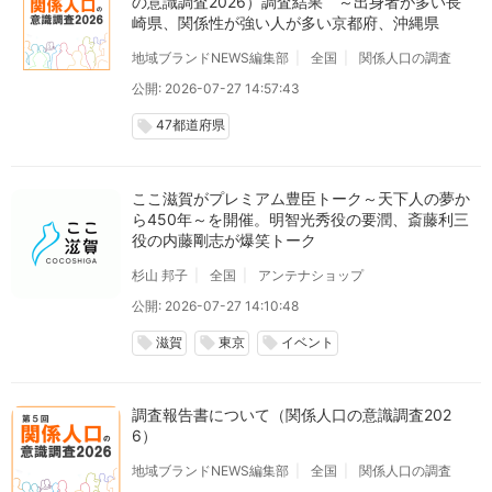
の意識調査2026）調査結果 ～出身者が多い長
崎県、関係性が強い人が多い京都府、沖縄県
地域ブランドNEWS編集部
全国
関係人口の調査
公開: 2026-07-27 14:57:43
47都道府県
local_offer
ここ滋賀がプレミアム豊臣トーク～天下人の夢か
ら450年～を開催。明智光秀役の要潤、斎藤利三
役の内藤剛志が爆笑トーク
杉山 邦子
全国
アンテナショップ
公開: 2026-07-27 14:10:48
滋賀
東京
イベント
local_offer
local_offer
local_offer
調査報告書について（関係人口の意識調査202
6）
地域ブランドNEWS編集部
全国
関係人口の調査