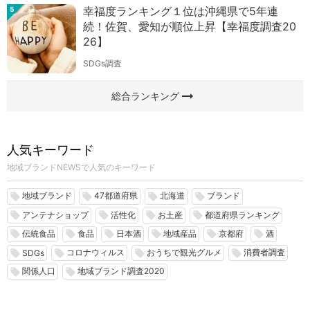
幸福度ランキング１位は沖縄県で5年連
5
続！佐賀、愛知が順位上昇【幸福度調査20
26】
SDGs調査
arrow_right_alt
総合ランキング
人気キーワード
地域ブランドNEWSで人気のキーワード
地域ブランド
47都道府県
北海道
ブランド
local_offer
local_offer
local_offer
local_offer
アンテナショップ
活性化
お土産
都道府県ランキング
local_offer
local_offer
local_offer
local_offer
伝統食品
食品
日本酒
地域産品
京都府
酒
local_offer
local_offer
local_offer
local_offer
local_offer
local_offer
コロナウィルス
おうちで観光グルメ
消費者調査
local_offer
local_offer
local_offer
local_offer
SDGs
関係人口
地域ブランド調査2020
local_offer
local_offer