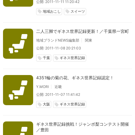
公開: 2011-11-11 11:20:42
地域おこし
スイーツ
local_offer
local_offer
二人三脚でギネス世界記録更新！／千葉県一宮町
地域ブランドNEWS編集部
関東
公開: 2011-11-08 20:21:03
千葉
ギネス世界記録
local_offer
local_offer
4351輪の菊の花、ギネス世界記録認定！
Y.MORI
近畿
公開: 2011-11-07 11:41:42
大阪
ギネス世界記録
local_offer
local_offer
ギネス世界記録挑戦！ジャンボ梨コンテスト開催
／豊田