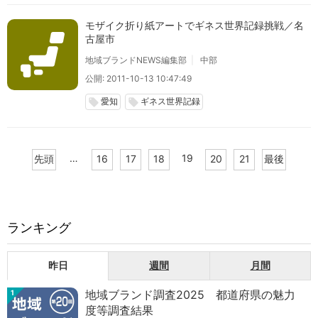
モザイク折り紙アートでギネス世界記録挑戦／名
古屋市
地域ブランドNEWS編集部
中部
公開: 2011-10-13 10:47:49
愛知
ギネス世界記録
local_offer
local_offer
…
19
先頭
16
17
18
20
21
最後
ランキング
昨日
週間
月間
地域ブランド調査2025 都道府県の魅力
1
度等調査結果