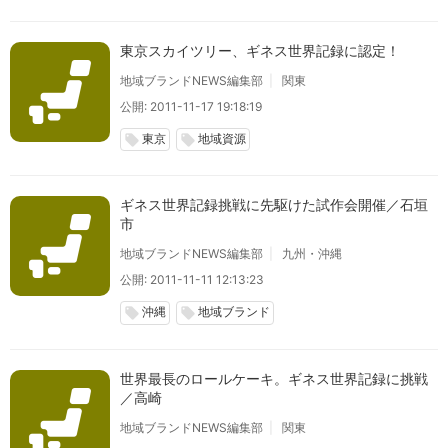
東京スカイツリー、ギネス世界記録に認定！
地域ブランドNEWS編集部
関東
公開: 2011-11-17 19:18:19
東京
地域資源
local_offer
local_offer
ギネス世界記録挑戦に先駆けた試作会開催／石垣
市
地域ブランドNEWS編集部
九州・沖縄
公開: 2011-11-11 12:13:23
沖縄
地域ブランド
local_offer
local_offer
世界最長のロールケーキ。ギネス世界記録に挑戦
／高崎
地域ブランドNEWS編集部
関東