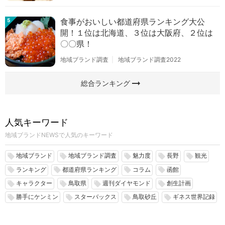
食事がおいしい都道府県ランキング大公
5
開！１位は北海道、３位は大阪府、２位は
〇〇県！
地域ブランド調査
地域ブランド調査2022
arrow_right_alt
総合ランキング
人気キーワード
地域ブランドNEWSで人気のキーワード
地域ブランド
地域ブランド調査
魅力度
長野
観光
local_offer
local_offer
local_offer
local_offer
local_offer
ランキング
都道府県ランキング
コラム
函館
local_offer
local_offer
local_offer
local_offer
キャラクター
鳥取県
週刊ダイヤモンド
創生計画
local_offer
local_offer
local_offer
local_offer
勝手にケンミン
スターバックス
鳥取砂丘
ギネス世界記録
local_offer
local_offer
local_offer
local_offer