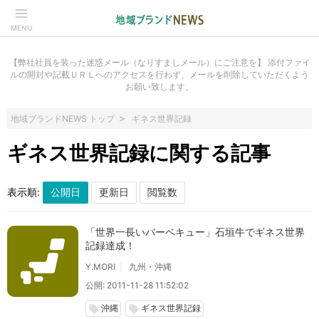
MENU
【弊社社員を装った迷惑メール（なりすましメール）にご注意を】 添付ファイ
ルの開封や記載ＵＲＬへのアクセスを行わず、メールを削除していただくよう
お願い致します。
地域ブランドNEWS トップ
ギネス世界記録
ギネス世界記録に関する記事
表示順:
「世界一長いバーベキュー」石垣牛でギネス世界
記録達成！
Y.MORI
九州・沖縄
公開: 2011-11-28 11:52:02
沖縄
ギネス世界記録
local_offer
local_offer