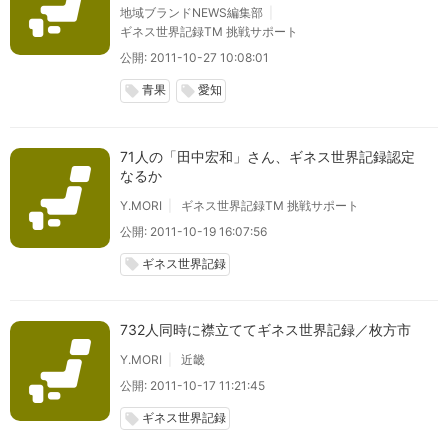
地域ブランドNEWS編集部
ギネス世界記録TM 挑戦サポート
公開: 2011-10-27 10:08:01
青果
愛知
local_offer
local_offer
71人の「田中宏和」さん、ギネス世界記録認定
なるか
Y.MORI
ギネス世界記録TM 挑戦サポート
公開: 2011-10-19 16:07:56
ギネス世界記録
local_offer
732人同時に襟立ててギネス世界記録／枚方市
Y.MORI
近畿
公開: 2011-10-17 11:21:45
ギネス世界記録
local_offer