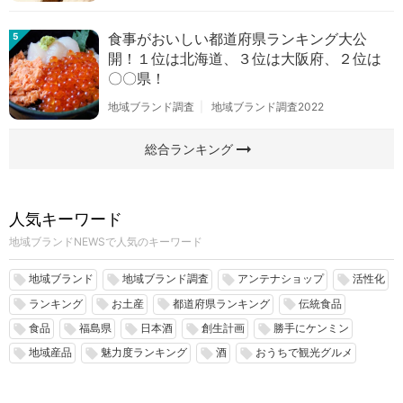
食事がおいしい都道府県ランキング大公
5
開！１位は北海道、３位は大阪府、２位は
〇〇県！
地域ブランド調査
地域ブランド調査2022
arrow_right_alt
総合ランキング
人気キーワード
地域ブランドNEWSで人気のキーワード
地域ブランド
地域ブランド調査
アンテナショップ
活性化
local_offer
local_offer
local_offer
local_offer
ランキング
お土産
都道府県ランキング
伝統食品
local_offer
local_offer
local_offer
local_offer
食品
福島県
日本酒
創生計画
勝手にケンミン
local_offer
local_offer
local_offer
local_offer
local_offer
地域産品
魅力度ランキング
酒
おうちで観光グルメ
local_offer
local_offer
local_offer
local_offer