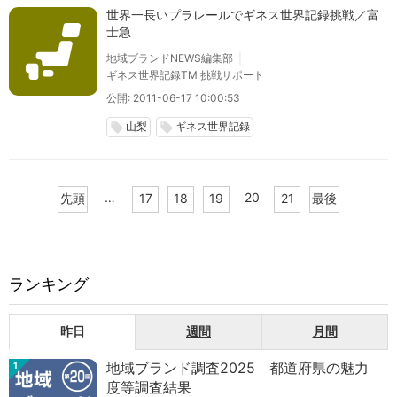
世界一長いプラレールでギネス世界記録挑戦／富
士急
地域ブランドNEWS編集部
ギネス世界記録TM 挑戦サポート
公開: 2011-06-17 10:00:53
山梨
ギネス世界記録
local_offer
local_offer
…
20
先頭
17
18
19
21
最後
ランキング
昨日
週間
月間
地域ブランド調査2025 都道府県の魅力
1
度等調査結果