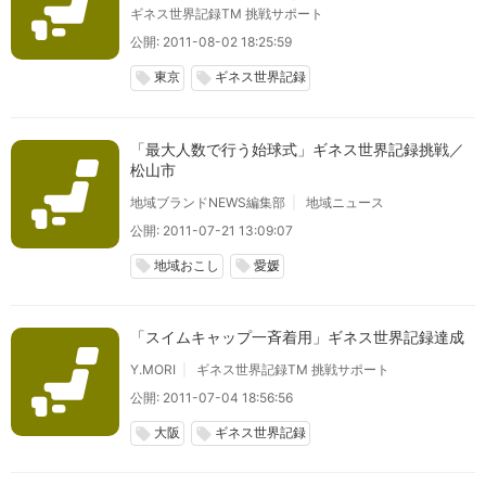
ギネス世界記録TM 挑戦サポート
公開: 2011-08-02 18:25:59
東京
ギネス世界記録
local_offer
local_offer
「最大人数で行う始球式」ギネス世界記録挑戦／
松山市
地域ブランドNEWS編集部
地域ニュース
公開: 2011-07-21 13:09:07
地域おこし
愛媛
local_offer
local_offer
「スイムキャップ一斉着用」ギネス世界記録達成
Y.MORI
ギネス世界記録TM 挑戦サポート
公開: 2011-07-04 18:56:56
大阪
ギネス世界記録
local_offer
local_offer