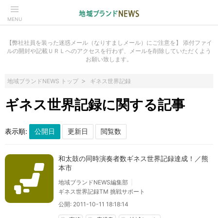
MENU
【弊社社員を装った迷惑メール（なりすましメール）にご注意を】 添付ファイ
ルの開封や記載ＵＲＬへのアクセスを行わず、メールを削除していただくよう
お願い致します。
地域ブランドNEWS トップ
ギネス世界記録
ギネス世界記録に関する記事
表示順:
和太鼓の同時演奏者数ギネス世界記録達成！／熊
本市
地域ブランドNEWS編集部
ギネス世界記録TM 挑戦サポート
公開: 2011-10-11 18:18:14