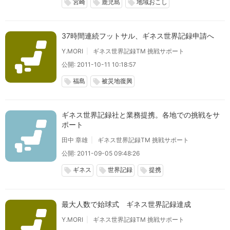
宮崎
鹿児島
地域おこし
local_offer
local_offer
local_offer
37時間連続フットサル、ギネス世界記録申請へ
Y.MORI
ギネス世界記録TM 挑戦サポート
公開: 2011-10-11 10:18:57
福島
被災地復興
local_offer
local_offer
ギネス世界記録社と業務提携。各地での挑戦をサ
ポート
田中 章雄
ギネス世界記録TM 挑戦サポート
公開: 2011-09-05 09:48:26
ギネス
世界記録
提携
local_offer
local_offer
local_offer
最大人数で始球式 ギネス世界記録達成
Y.MORI
ギネス世界記録TM 挑戦サポート