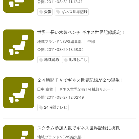
公開: 2011-08-31 11:12:41
愛媛
ギネス世界記録
local_offer
local_offer
世界一長い木製ベンチ ギネス世界記録認定！
地域ブランドNEWS編集部
中部
公開: 2011-08-29 18:58:04
地域資源
地域おこし
local_offer
local_offer
２４時間ＴＶでギネス世界記録が２つ誕生！
田中 章雄
ギネス世界記録TM 挑戦サポート
公開: 2011-08-27 12:02:49
24時間テレビ
local_offer
スクラム参加人数でギネス世界記録に挑戦
地域ブランドNEWS編集部