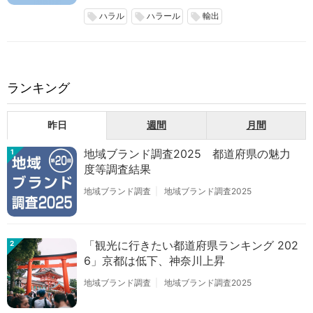
ハラル
ハラール
輸出
local_offer
local_offer
local_offer
ランキング
昨日
週間
月間
地域ブランド調査2025 都道府県の魅力
1
度等調査結果
地域ブランド調査
地域ブランド調査2025
「観光に行きたい都道府県ランキング 202
2
6」京都は低下、神奈川上昇
地域ブランド調査
地域ブランド調査2025