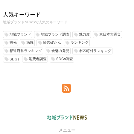
人気キーワード
地域ブランドNEWSで人気のキーワード
地域ブランド
地域ブランド調査
魅力度
東日本大震災
local_offer
local_offer
local_offer
local_offer
観光
漁協
経営破たん
ランキング
local_offer
local_offer
local_offer
local_offer
都道府県ランキング
食魅力発見
市区町村ランキング
local_offer
local_offer
local_offer
消費者調査
SDGs調査
local_offer
local_offer
local_offer
SDGs
メニュー