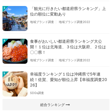
「観光に行きたい都道府県ランキング」上
3
位の順位に変動あり
地域ブランド調査
地域ブランド調査2022
食事がおいしい都道府県ランキング大公
4
開！１位は北海道、３位は大阪府、２位は
〇〇県！
地域ブランド調査
地域ブランド調査2022
幸福度ランキング１位は沖縄県で5年連
5
続！佐賀、愛知が順位上昇【幸福度調査20
26】
SDGs調査
arrow_right_alt
総合ランキング