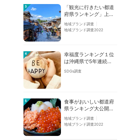
「観光に行きたい都道
3
府県ランキング」上位
の順位に変動あり
地域ブランド調査
地域ブランド調査2022
幸福度ランキング１位
4
は沖縄県で5年連続！
佐賀、愛知が順位上昇
SDGs調査
【幸福度調査2026】
食事がおいしい都道府
5
県ランキング大公開！
１位は北海道、３位は
地域ブランド調査
大阪府、２位は〇〇
地域ブランド調査2022
県！