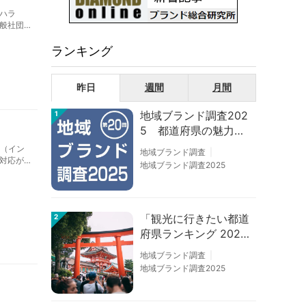
ハラ
般社団
PO法人
ランキング
昨日
週間
月間
地域ブランド調査202
1
5 都道府県の魅力度
等調査結果
応（イン
地域ブランド調査
対応が
地域ブランド調査2025
得サポ
「観光に行きたい都道
2
府県ランキング 202
6」京都は低下、神奈
地域ブランド調査
川上昇
地域ブランド調査2025