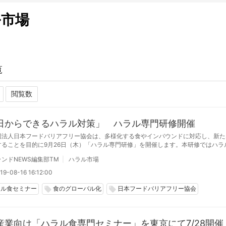
ル市場
覧
日からできるハラル対策」 ハラル専門研修開催
団法人日本フードバリアフリー協会は、多様化する食やインバウンドに対応し、新た
することを目的に9月26日（木）「ハラル専門研修」を開催します。本研修ではハラ
向の解説と、ハラル認証の手続き方法や商品事例などについて学ぶことで、フードバ
ンドNEWS編集部TM
ハラル市場
場のビジネス知識の体得を目指します。
19-08-16 16:12:00
ラル食セミナー
食のグローバル化
日本フードバリアフリー協会
local_offer
local_offer
産業向け「ハラル食専門セミナー」を東京にて7/28開催