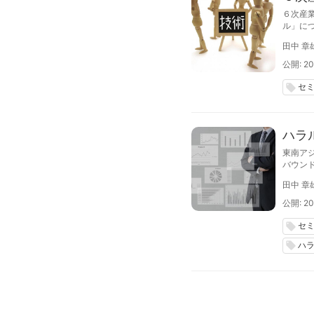
６次産
ル」に
法人ハ
田中 章
ローハ
公開: 20
セ
local_offer
ハラ
東南ア
バウン
不可欠
田中 章
ート」
公開: 20
セ
local_offer
ハ
local_offer