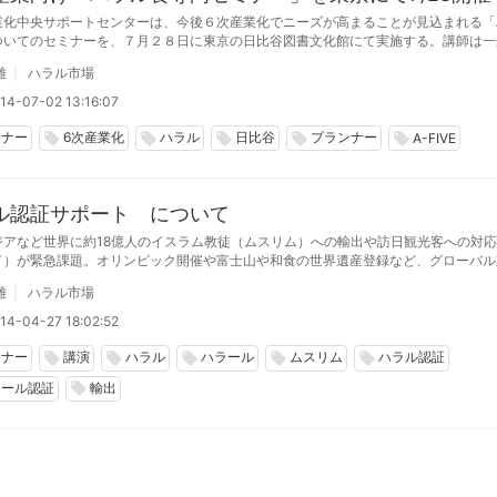
業化中央サポートセンターは、今後６次産業化でニーズが高まることが見込まれる「
ついてのセミナーを、７月２８日に東京の日比谷図書文化館にて実施する。講師は一
ラル・ジャパン協会の副理事長の田中章雄（ブランド総合研究所代表取締役）と、N
雄
ハラル市場
スクラブ理事の徳丸順道氏。店員は60名で、参加費は無料。
14-07-02 13:16:07
ミナー
6次産業化
ハラル
日比谷
プランナー
local_offer
local_offer
local_offer
local_offer
local_offer
A-FIVE
ル認証サポート について
ジアなど世界に約18億人のイスラム教徒（ムスリム）への輸出や訪日観光客への対
ド）が緊急課題。オリンピック開催や富士山や和食の世界遺産登録など、グローバル
です。「一般社団法人ハラル・ジャパン協会」の弊社では、５月より「ハラル認証取
雄
ハラル市場
を開始します
14-04-27 18:02:52
ミナー
講演
ハラル
ハラール
ムスリム
ハラル認証
local_offer
local_offer
local_offer
local_offer
local_offer
ラール認証
輸出
local_offer