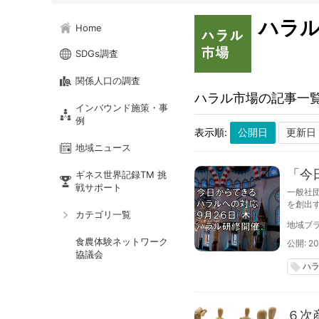
ハラ
Home
SDGs調査
関係人口の調査
ハラル市場の記事一
インバウンド施策・事
例
表示順:
地域ニュース
「今
ギネス世界記録TM 挑
戦サポート
一般社
を創出
カテゴリ一覧
模・動
地域ブラ
リー市
食農体験ネットワーク
公開: 20
協議会
ハ
local_offer
６次