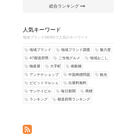
arrow_right_alt
総合ランキング
人気キーワード
地域ブランドNEWSで人気のキーワード
地域ブランド
地域ブランド調査
魅力度
local_offer
local_offer
local_offer
47都道府県
ご当地グルメ
地域おこし
local_offer
local_offer
local_offer
物産展
大手町
南船橋
local_offer
local_offer
local_offer
アンテナショップ
中国商標問題
観光
local_offer
local_offer
local_offer
ビビットマルシェ
出展料無料
local_offer
local_offer
サンケイビル
毎日新聞
商標
local_offer
local_offer
local_offer
ランキング
都道府県ランキング
local_offer
local_offer