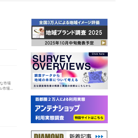
な市場
ル市場規
リアフ