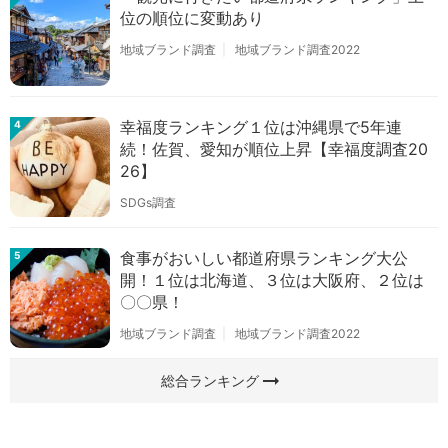
位の順位に変動あり
地域ブランド調査
地域ブランド調査2022
幸福度ランキング１位は沖縄県で5年連
4
続！佐賀、愛知が順位上昇【幸福度調査20
26】
SDGs調査
食事がおいしい都道府県ランキング大公
5
開！１位は北海道、３位は大阪府、２位は
〇〇県！
地域ブランド調査
地域ブランド調査2022
arrow_right_alt
総合ランキング