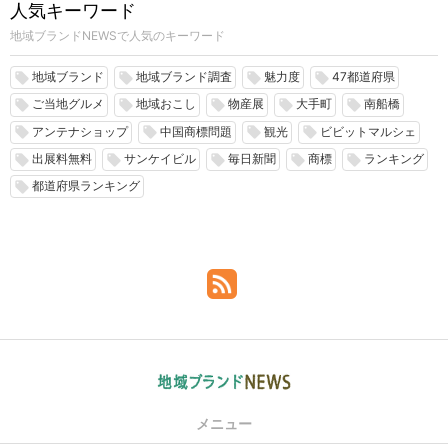
人気キーワード
地域ブランドNEWSで人気のキーワード
地域ブランド
地域ブランド調査
魅力度
47都道府県
local_offer
local_offer
local_offer
local_offer
ご当地グルメ
地域おこし
物産展
大手町
南船橋
local_offer
local_offer
local_offer
local_offer
local_offer
アンテナショップ
中国商標問題
観光
ビビットマルシェ
local_offer
local_offer
local_offer
local_offer
出展料無料
サンケイビル
毎日新聞
商標
ランキング
local_offer
local_offer
local_offer
local_offer
local_offer
都道府県ランキング
local_offer
メニュー