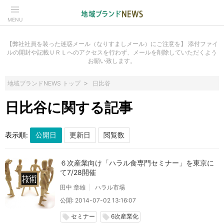
MENU
【弊社社員を装った迷惑メール（なりすましメール）にご注意を】 添付ファイ
ルの開封や記載ＵＲＬへのアクセスを行わず、メールを削除していただくよう
お願い致します。
地域ブランドNEWS トップ
日比谷
日比谷に関する記事
表示順:
６次産業向け「ハラル食専門セミナー」を東京に
て7/28開催
田中 章雄
ハラル市場
公開: 2014-07-02 13:16:07
セミナー
6次産業化
local_offer
local_offer