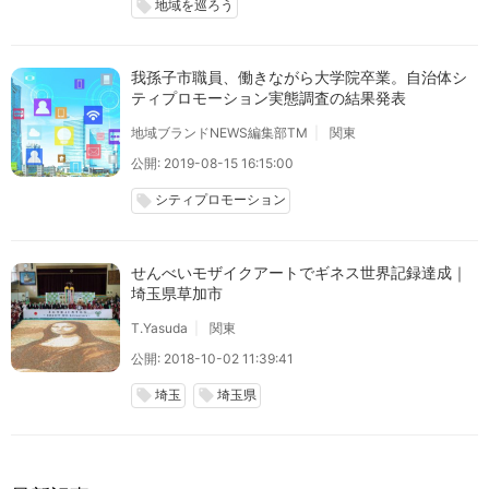
地域を巡ろう
local_offer
我孫子市職員、働きながら大学院卒業。自治体シ
ティプロモーション実態調査の結果発表
地域ブランドNEWS編集部TM
関東
公開: 2019-08-15 16:15:00
シティプロモーション
local_offer
せんべいモザイクアートでギネス世界記録達成｜
埼玉県草加市
T.Yasuda
関東
公開: 2018-10-02 11:39:41
埼玉
埼玉県
local_offer
local_offer