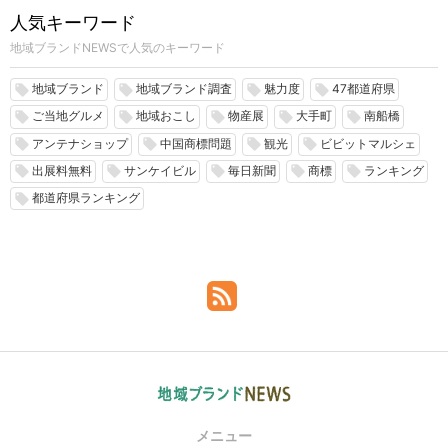
人気キーワード
地域ブランドNEWSで人気のキーワード
地域ブランド
地域ブランド調査
魅力度
47都道府県
local_offer
local_offer
local_offer
local_offer
ご当地グルメ
地域おこし
物産展
大手町
南船橋
local_offer
local_offer
local_offer
local_offer
local_offer
アンテナショップ
中国商標問題
観光
ビビットマルシェ
local_offer
local_offer
local_offer
local_offer
出展料無料
サンケイビル
毎日新聞
商標
ランキング
local_offer
local_offer
local_offer
local_offer
local_offer
都道府県ランキング
local_offer
メニュー