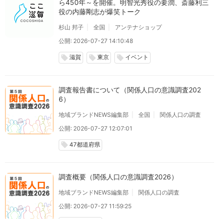
ら450年～を開催。明智光秀役の要潤、斎藤利三
役の内藤剛志が爆笑トーク
杉山 邦子
全国
アンテナショップ
公開: 2026-07-27 14:10:48
滋賀
東京
イベント
local_offer
local_offer
local_offer
調査報告書について（関係人口の意識調査202
6）
地域ブランドNEWS編集部
全国
関係人口の調査
公開: 2026-07-27 12:07:01
47都道府県
local_offer
調査概要（関係人口の意識調査2026）
地域ブランドNEWS編集部
関係人口の調査
公開: 2026-07-27 11:59:25