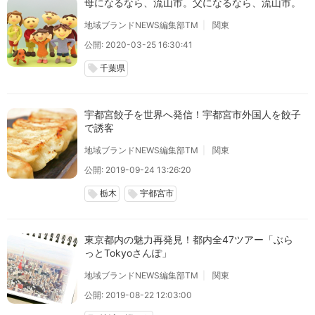
母になるなら、流山市。父になるなら、流山市。
地域ブランドNEWS編集部TM
関東
公開: 2020-03-25 16:30:41
千葉県
local_offer
宇都宮餃子を世界へ発信！宇都宮市外国人を餃子
で誘客
地域ブランドNEWS編集部TM
関東
公開: 2019-09-24 13:26:20
栃木
宇都宮市
local_offer
local_offer
東京都内の魅力再発見！都内全47ツアー「ぶら
っとTokyoさんぽ」
地域ブランドNEWS編集部TM
関東
公開: 2019-08-22 12:03:00