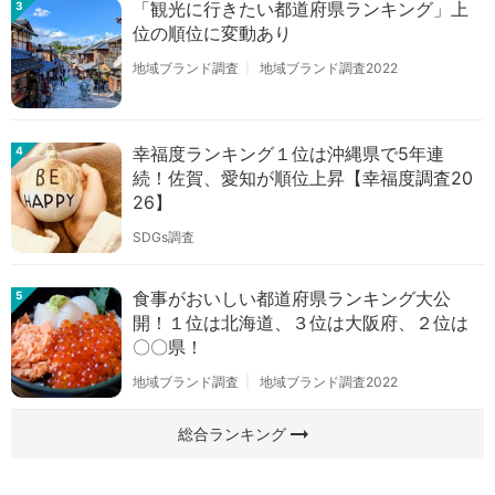
「観光に行きたい都道府県ランキング」上
3
位の順位に変動あり
地域ブランド調査
地域ブランド調査2022
幸福度ランキング１位は沖縄県で5年連
4
続！佐賀、愛知が順位上昇【幸福度調査20
26】
SDGs調査
食事がおいしい都道府県ランキング大公
5
開！１位は北海道、３位は大阪府、２位は
〇〇県！
地域ブランド調査
地域ブランド調査2022
arrow_right_alt
総合ランキング