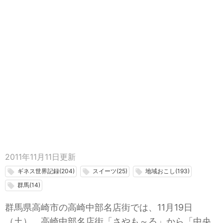
2011年11月11日
更新
ギネス世界記録(204)
スイーツ(25)
地域おこし(193)
local_offer
local_offer
local_offer
群馬(14)
local_offer
群馬県高崎市の高崎中部名店街では、11月19日
（土）、高崎中部名店街「さやも～る」から「中央