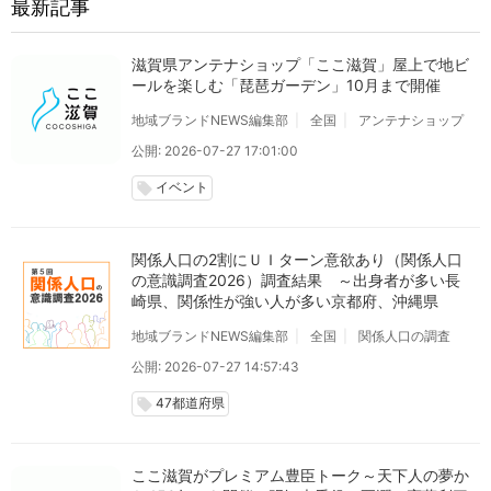
最新記事
滋賀県アンテナショップ「ここ滋賀」屋上で地ビ
ールを楽しむ「琵琶ガーデン」10月まで開催
地域ブランドNEWS編集部
全国
アンテナショップ
公開: 2026-07-27 17:01:00
イベント
local_offer
関係人口の2割にＵＩターン意欲あり（関係人口
の意識調査2026）調査結果 ～出身者が多い長
崎県、関係性が強い人が多い京都府、沖縄県
地域ブランドNEWS編集部
全国
関係人口の調査
公開: 2026-07-27 14:57:43
47都道府県
local_offer
ここ滋賀がプレミアム豊臣トーク～天下人の夢か